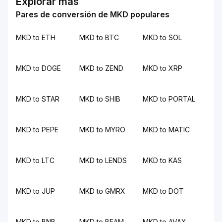
Explorar más
Pares de conversión de MKD populares
MKD to ETH
MKD to BTC
MKD to SOL
MKD to DOGE
MKD to ZEND
MKD to XRP
MKD to STAR
MKD to SHIB
MKD to PORTAL
MKD to PEPE
MKD to MYRO
MKD to MATIC
MKD to LTC
MKD to LENDS
MKD to KAS
MKD to JUP
MKD to GMRX
MKD to DOT
MKD to BNB
MKD to BEAM
MKD to AVAX