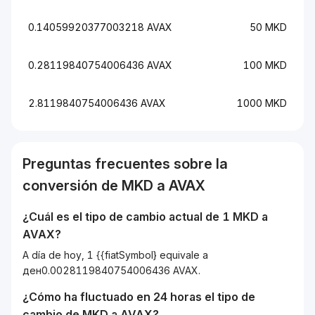
0.14059920377003218 AVAX
50 MKD
0.28119840754006436 AVAX
100 MKD
2.8119840754006436 AVAX
1000 MKD
Preguntas frecuentes sobre la
conversión de
MKD
a
AVAX
¿Cuál es el tipo de cambio actual de 1
MKD
a
AVAX
?
A día de hoy, 1 {{fiatSymbol} equivale a
ден0.0028119840754006436 AVAX.
¿Cómo ha fluctuado en 24 horas el tipo de
cambio de
MKD
a
AVAX
?