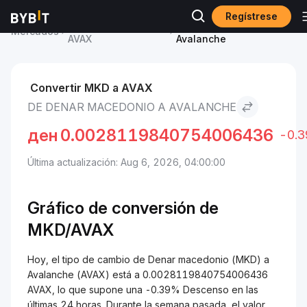
Regístrese
Precio de Avalanche
Denar macedonio to
Mercados
AVAX
Avalanche
Convertir MKD a AVAX
DE DENAR MACEDONIO A AVALANCHE
ден
0.0028119840754006436
-0.
Última actualización: Aug 6, 2026, 04:00:00
Gráfico de conversión de
MKD/AVAX
Hoy, el tipo de cambio de Denar macedonio (MKD) a
Avalanche (AVAX) está a 0.0028119840754006436
AVAX, lo que supone una -0.39% Descenso en las
últimas 24 horas. Durante la semana pasada, el valor