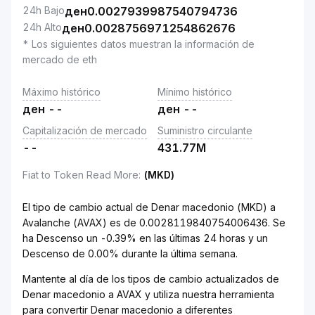
24h Bajo
ден
0.0027939987540794736
24h Alto
ден
0.0028756971254862676
* Los siguientes datos muestran la información de
mercado de eth
Máximo histórico
Mínimo histórico
ден
--
ден
--
Capitalización de mercado
Suministro circulante
--
431.77M
Fiat to Token Read More
:
(MKD)
El tipo de cambio actual de Denar macedonio (MKD) a
Avalanche (AVAX) es de 0.0028119840754006436. Se
ha Descenso un -0.39% en las últimas 24 horas y un
Descenso de 0.00% durante la última semana.
Mantente al día de los tipos de cambio actualizados de
Denar macedonio a AVAX y utiliza nuestra herramienta
para convertir Denar macedonio a diferentes