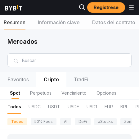
Regístrese
Resumen
Información clave
Datos del contrato
Mercados
Favoritos
Cripto
TradFi
Spot
Perpetuos
Vencimiento
Opciones
Todos
USDC
USDT
USDE
USD1
EUR
BRL
P
Todos
50% Fees
AI
DeFi
xStocks
Zona de