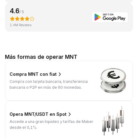
4.6
/ 5
1.4M Reviews
Más formas de operar MNT
Compra MNT con fiat
Compra con tarjeta bancaria, transferencia
bancaria o P2P en más de 60 monedas.
Opera MNT/USDT en Spot
Accede a una gran liquidez y tarifas de Maker
desde el 0,1%.