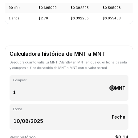
90 días
$0.695099
$0.392205
$0.505028
-
1 años
$2.70
$0.392205
$0.955438
-
Calculadora histórica de MNT a MNT
Descubre cuánto valía tu MNT (Mantle) en MNT en cualquier fecha pasada
y compara el tipo de cambio de MNT a MNT con el valor actual.
Comprar
MNT
Fecha
Fecha
$0.14
Valor histórico