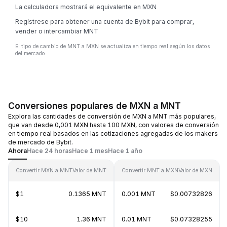
La calculadora mostrará el equivalente en MXN
Regístrese para obtener una cuenta de Bybit para comprar,
vender o intercambiar MNT
El tipo de cambio de MNT a MXN se actualiza en tiempo real según los datos
del mercado.
Conversiones populares de MXN a MNT
Explora las cantidades de conversión de MXN a MNT más populares,
que van desde 0,001 MXN hasta 100 MXN, con valores de conversión
en tiempo real basados en las cotizaciones agregadas de los makers
de mercado de Bybit.
Ahora
Hace 24 horas
Hace 1 mes
Hace 1 año
Convertir MXN a MNT
Valor de MNT
Convertir MNT a MXN
Valor de MXN
$1
0.1365 MNT
0.001 MNT
$0.00732826
$10
1.36 MNT
0.01 MNT
$0.07328255