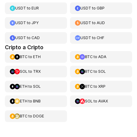
USDT
to
EUR
USDT
to
GBP
USDT
to
JPY
USDT
to
AUD
USDT
to
CAD
USDT
to
CHF
Cripto a Cripto
BTC
to
ETH
BTC
to
ADA
SOL
to
TRX
BTC
to
SOL
ETH
to
SOL
BTC
to
XRP
ETH
to
BNB
SOL
to
AVAX
BTC
to
DOGE