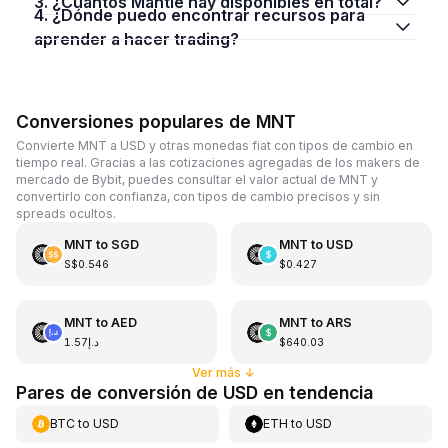
3. ¿Cuántos Mantle hay disponibles en total?
4. ¿Dónde puedo encontrar recursos para
aprender a hacer trading?
Conversiones populares de MNT
Convierte MNT a USD y otras monedas fiat con tipos de cambio en
tiempo real. Gracias a las cotizaciones agregadas de los makers de
mercado de Bybit, puedes consultar el valor actual de MNT y
convertirlo con confianza, con tipos de cambio precisos y sin
spreads ocultos.
MNT
to
SGD
MNT
to
USD
S$0.546
$0.427
MNT
to
AED
MNT
to
ARS
د.إ1.57
$640.03
Ver más
↓
Pares de conversión de USD en tendencia
BTC
to
USD
ETH
to
USD