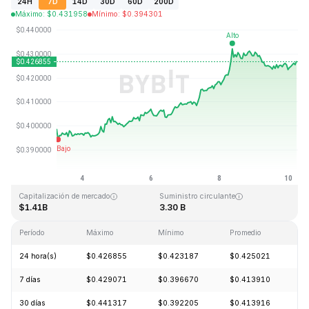
24H
7D
14D
30D
60D
200D
Máximo
:
$
0.431958
Mínimo
:
$
0.394301
Última actualización: 2026-08-10, 05:47 GMT+0
Máximo histórico
Mínimo histórico
$2.86
$0.307978
Capitalización de mercado
Suministro circulante
$1.41B
3.30 B
Período
Máximo
Mínimo
Promedio
C
24 hora(s)
$0.426855
$0.423187
$0.425021
+
7 días
$0.429071
$0.396670
$0.413910
+
30 días
$0.441317
$0.392205
$0.413916
-