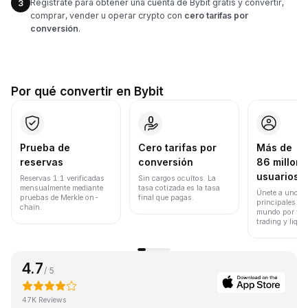
Regístrate para obtener una cuenta de Bybit gratis y convertir,
3
comprar, vender u operar crypto con
cero tarifas por
conversión
.
Por qué convertir en Bybit
Prueba de
Cero tarifas por
Más de
reservas
conversión
86 millone
usuarios
Reservas 1:1 verificadas
Sin cargos ocultos. La
mensualmente mediante
tasa cotizada es la tasa
Únete a uno de
pruebas de Merkle on-
final que pagas.
principales ex
chain.
mundo por vol
trading y liqui
4.7
/ 5
47K Reviews