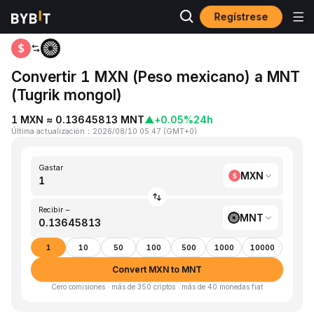
Regístrese
Inicio
MXN to MNT
Convertir 1 MXN (Peso mexicano) a MNT
(Tugrik mongol)
1 MXN ≈ 0.13645813 MNT
▲
+0.05%
24h
Última actualización
：
2026/08/10 05:47
(
GMT+0
)
Gastar
MXN
Recibir ~
MNT
1
10
50
100
500
1000
10000
Convert MXN to MNT
Cero comisiones · más de 350 criptos · más de 40 monedas fiat