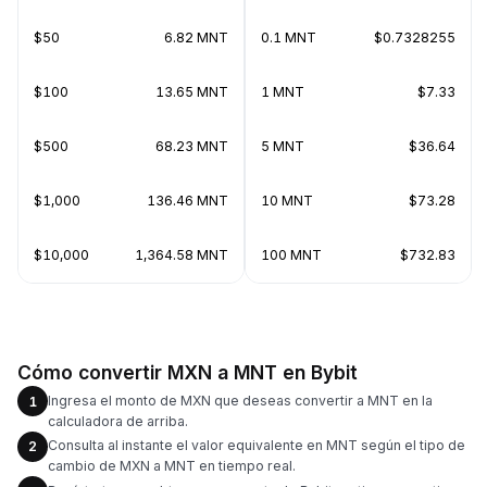
$50
6.82 MNT
0.1 MNT
$0.7328255
$100
13.65 MNT
1 MNT
$7.33
$500
68.23 MNT
5 MNT
$36.64
$1,000
136.46 MNT
10 MNT
$73.28
$10,000
1,364.58 MNT
100 MNT
$732.83
Cómo convertir MXN a MNT en Bybit
Ingresa el monto de MXN que deseas convertir a MNT en la
1
calculadora de arriba.
Consulta al instante el valor equivalente en MNT según el tipo de
2
cambio de MXN a MNT en tiempo real.