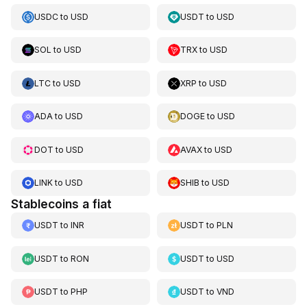
USDC
to
USD
USDT
to
USD
SOL
to
USD
TRX
to
USD
LTC
to
USD
XRP
to
USD
ADA
to
USD
DOGE
to
USD
DOT
to
USD
AVAX
to
USD
LINK
to
USD
SHIB
to
USD
Stablecoins a fiat
USDT
to
INR
USDT
to
PLN
USDT
to
RON
USDT
to
USD
USDT
to
PHP
USDT
to
VND