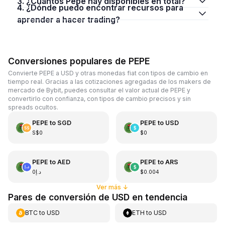
3. ¿Cuántos Pepe hay disponibles en total?
4. ¿Dónde puedo encontrar recursos para
aprender a hacer trading?
Conversiones populares de PEPE
Convierte PEPE a USD y otras monedas fiat con tipos de cambio en
tiempo real. Gracias a las cotizaciones agregadas de los makers de
mercado de Bybit, puedes consultar el valor actual de PEPE y
convertirlo con confianza, con tipos de cambio precisos y sin
spreads ocultos.
PEPE
to
SGD
PEPE
to
USD
S$0
$0
PEPE
to
AED
PEPE
to
ARS
د.إ0
$0.004
Ver más
↓
Pares de conversión de USD en tendencia
BTC
to
USD
ETH
to
USD