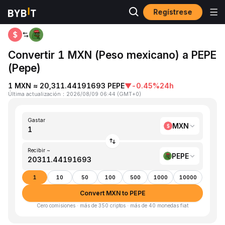
Regístrese
Inicio
MXN to PEPE
Convertir 1 MXN (Peso mexicano) a PEPE
(Pepe)
1 MXN ≈ 20,311.44191693 PEPE
▼
-0.45%
24h
Última actualización
：
2026/08/09 06:44
(
GMT+0
)
Gastar
MXN
Recibir ~
PEPE
1
10
50
100
500
1000
10000
Convert MXN to PEPE
Cero comisiones · más de 350 criptos · más de 40 monedas fiat