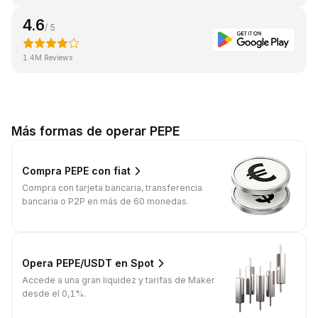
4.6
/ 5
1.4M Reviews
Más formas de operar PEPE
Compra PEPE con fiat
Compra con tarjeta bancaria, transferencia
bancaria o P2P en más de 60 monedas.
Opera PEPE/USDT en Spot
Accede a una gran liquidez y tarifas de Maker
desde el 0,1%.