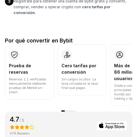
Regístrate para obtener una cuenta de Bybit gratis y convertir,
3
comprar, vender u operar crypto con
cero tarifas por
conversión
.
Por qué convertir en Bybit
Prueba de
Cero tarifas por
Más de
reservas
conversión
86 millone
usuarios
Reservas 1:1 verificadas
Sin cargos ocultos. La
mensualmente mediante
tasa cotizada es la tasa
Únete a uno de
pruebas de Merkle on-
final que pagas.
principales ex
chain.
mundo por vol
trading y liqui
4.7
/ 5
47K Reviews