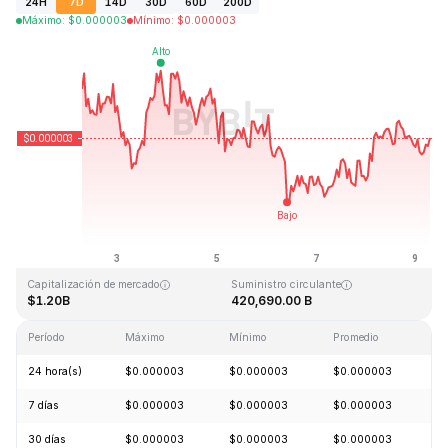
24H
7D
14D
30D
60D
200D
Máximo
:
$
0.000003
Mínimo
:
$
0.000003
Última actualización: 2026-08-09, 06:44 GMT+0
Máximo histórico
Mínimo histórico
$0.000028
$0.000000
Capitalización de mercado
Suministro circulante
$1.20B
420,690.00 B
Período
Máximo
Mínimo
Promedio
C
24 hora(s)
$0.000003
$0.000003
$0.000003
-
7 días
$0.000003
$0.000003
$0.000003
-
30 días
$0.000003
$0.000003
$0.000003
+