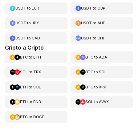
USDT
to
EUR
USDT
to
GBP
USDT
to
JPY
USDT
to
AUD
USDT
to
CAD
USDT
to
CHF
Cripto a Cripto
BTC
to
ETH
BTC
to
ADA
SOL
to
TRX
BTC
to
SOL
ETH
to
SOL
BTC
to
XRP
ETH
to
BNB
SOL
to
AVAX
BTC
to
DOGE