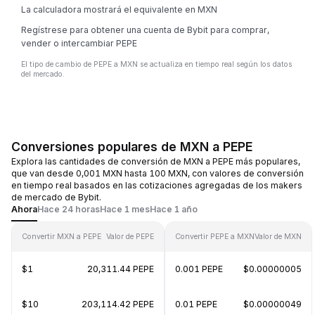
La calculadora mostrará el equivalente en MXN
Regístrese para obtener una cuenta de Bybit para comprar,
vender o intercambiar PEPE
El tipo de cambio de PEPE a MXN se actualiza en tiempo real según los datos
del mercado.
Conversiones populares de MXN a PEPE
Explora las cantidades de conversión de MXN a PEPE más populares,
que van desde 0,001 MXN hasta 100 MXN, con valores de conversión
en tiempo real basados en las cotizaciones agregadas de los makers
de mercado de Bybit.
Ahora
Hace 24 horas
Hace 1 mes
Hace 1 año
Convertir MXN a PEPE
Valor de PEPE
Convertir PEPE a MXN
Valor de MXN
$1
20,311.44 PEPE
0.001 PEPE
$0.00000005
$10
203,114.42 PEPE
0.01 PEPE
$0.00000049