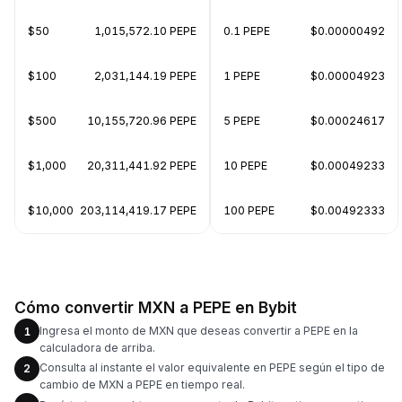
$50
1,015,572.10 PEPE
0.1 PEPE
$0.00000492
$100
2,031,144.19 PEPE
1 PEPE
$0.00004923
$500
10,155,720.96 PEPE
5 PEPE
$0.00024617
$1,000
20,311,441.92 PEPE
10 PEPE
$0.00049233
$10,000
203,114,419.17 PEPE
100 PEPE
$0.00492333
Cómo convertir MXN a PEPE en Bybit
Ingresa el monto de MXN que deseas convertir a PEPE en la
1
calculadora de arriba.
Consulta al instante el valor equivalente en PEPE según el tipo de
2
cambio de MXN a PEPE en tiempo real.