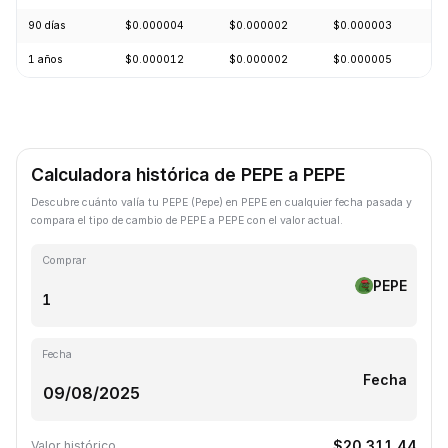
90 días
$0.000004
$0.000002
$0.000003
+
1 años
$0.000012
$0.000002
$0.000005
-
Calculadora histórica de PEPE a PEPE
Descubre cuánto valía tu PEPE (Pepe) en PEPE en cualquier fecha pasada y
compara el tipo de cambio de PEPE a PEPE con el valor actual.
Comprar
PEPE
Fecha
Fecha
$20,311.44
Valor histórico