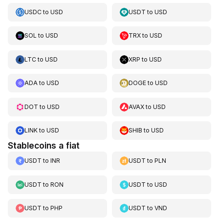
USDC
to
USD
USDT
to
USD
SOL
to
USD
TRX
to
USD
LTC
to
USD
XRP
to
USD
ADA
to
USD
DOGE
to
USD
DOT
to
USD
AVAX
to
USD
LINK
to
USD
SHIB
to
USD
Stablecoins a fiat
USDT
to
INR
USDT
to
PLN
USDT
to
RON
USDT
to
USD
USDT
to
PHP
USDT
to
VND