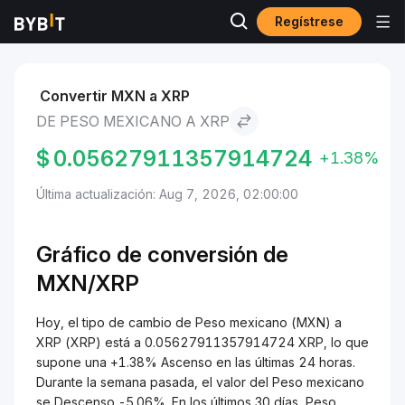
Regístrese
Mercados
Precio de XRP XRP
Peso mexicano to XRP
Convertir MXN a XRP
DE PESO MEXICANO A XRP
$
0.05627911357914724
+1.38%
Última actualización: Aug 7, 2026, 02:00:00
Gráfico de conversión de
MXN/XRP
Hoy, el tipo de cambio de Peso mexicano (MXN) a
XRP (XRP) está a 0.05627911357914724 XRP, lo que
supone una +1.38% Ascenso en las últimas 24 horas.
Durante la semana pasada, el valor del Peso mexicano
se Descenso -5.06%. En los últimos 30 días, Peso