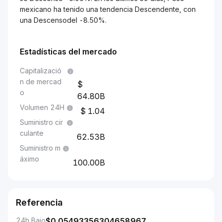
mexicano ha tenido una tendencia Descendente, con
una Descensodel -8.50%.
Estadísticas del mercado
Capitalizació
n de mercad
o
64.80B
Volumen 24H
1.04
Suministro cir
culante
62.53B
Suministro m
áximo
100.00B
Referencia
24h Bajo
$
0.05493356304658967