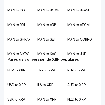
MXN to DOT
MXN to BOME
MXN to BEAM
MXN to BBL
MXN to ARB
MXN to ATOM
MXN to SHRAP
MXN to SEI
MXN to QORPO
MXN to MYRO
MXN to KAS
MXN to JUP
Pares de conversión de XRP populares
EUR to XRP
JPY to XRP
PLN to XRP
USD to XRP
ILS to XRP
AUD to XRP
SEK to XRP
MXN to XRP
NZD to XRP