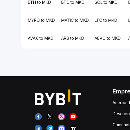
ETH to MKD
BTC to MKD
SOL to MKD
MYRO to MKD
MATIC to MKD
LTC to MKD
AVAX to MKD
ARB to MKD
AEVO to MKD
Empr
Acerca d
Descubr
Comunida