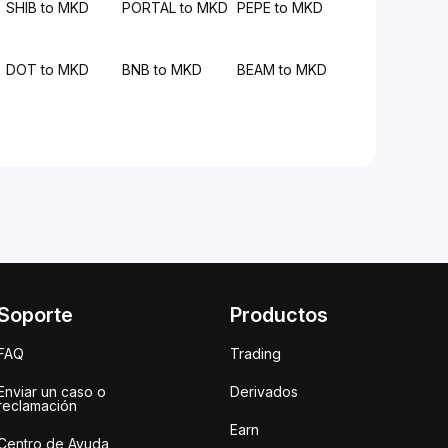
SHIB to MKD
PORTAL to MKD
PEPE to MKD
DOT to MKD
BNB to MKD
BEAM to MKD
Soporte
Productos
FAQ
Trading
Enviar un caso o
Derivados
reclamación
Earn
Centro de Ayuda