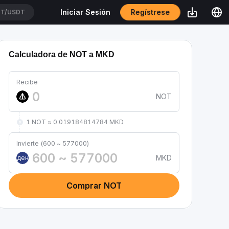
Regístrese
Iniciar Sesión
T/USDT
Calculadora de NOT a MKD
Recibe
NOT
1 NOT ≈ 0.019184814784 MKD
Invierte (600 ~ 577000)
MKD
ден
Comprar NOT