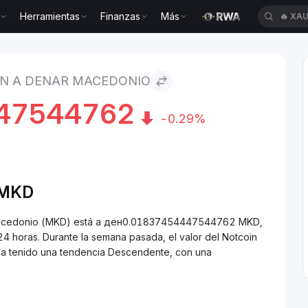
Herramientas
Finanzas
Más
🔥
XAU
ar macedonio
IN A DENAR MACEDONIO
47544762
-0.29%
MKD
r macedonio (MKD) está a ден0.01837454447544762 MKD,
4 horas. Durante la semana pasada, el valor del Notcoin
 ha tenido una tendencia Descendente, con una