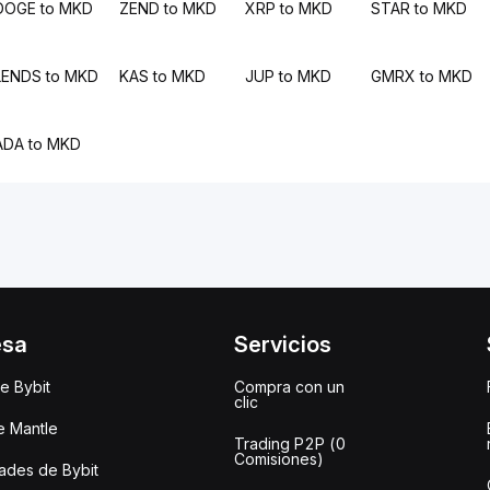
DOGE to MKD
ZEND to MKD
XRP to MKD
STAR to MKD
LENDS to MKD
KAS to MKD
JUP to MKD
GMRX to MKD
ADA to MKD
esa
Servicios
e Bybit
Compra con un
clic
e Mantle
Trading P2P (0
Comisiones)
des de Bybit