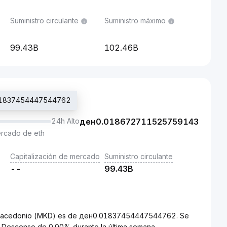
Suministro circulante
Suministro máximo
99.43B
102.46B
0.01837454447544762
24h Alto
ден
0.018672711525759143
ercado de eth
Capitalización de mercado
Suministro circulante
--
99.43B
ar macedonio (MKD) es de ден0.01837454447544762. Se
 Descenso de 0.00% durante la última semana.