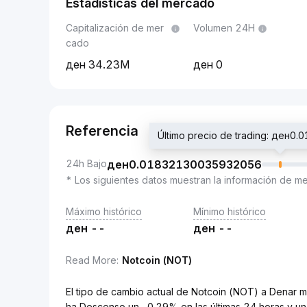
Estadísticas del mercado
Capitalización de mer
Volumen 24H
cado
34.23M
0
Referencia
Último precio de trading: ден
24h Bajo
ден
0.01832130035932056
* Los siguientes datos muestran la información de m
Máximo histórico
Mínimo histórico
ден
--
ден
--
Read More
:
Notcoin (NOT)
El tipo de cambio actual de Notcoin (NOT) a Den
ha Descenso un -0.29% en las últimas 24 horas y un