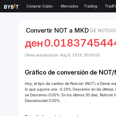
Comprar Cripto
Mercados
Trading
TradFi
Mercados
Precio de Notcoin NOT
Notcoin to Den
Convertir NOT a MKD
DE NOTCO
ден
0.018374544
Última actualización: Aug 6, 2026, 00:00:00
Gráfico de conversión de
NOT/
Hoy, el tipo de cambio de Notcoin (NOT) a Dena
lo que supone una -0.29% Descenso en las últimas 2
se Descenso 0.00%. En los últimos 30 días, Notcoin
Descensodel 0.00%.