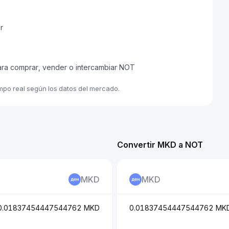
r
ara comprar, vender o intercambiar NOT
empo real según los datos del mercado.
Convertir MKD a NOT
MKD
MKD
0.01837454447544762 MKD
0.01837454447544762 MK