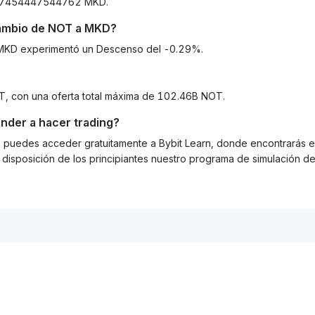
1837454447544762 MKD.
cambio de
NOT
a
MKD
?
 a MKD experimentó un Descenso del -0.29%.
OT, con una oferta total máxima de 102.46B NOT.
nder a hacer trading?
g, puedes acceder gratuitamente a Bybit Learn, donde encontrarás es
isposición de los principiantes nuestro programa de simulación de 