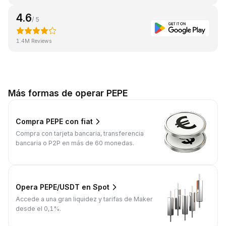
4.6
/ 5
1.4M Reviews
Más formas de operar PEPE
Compra PEPE con fiat
Compra con tarjeta bancaria, transferencia
bancaria o P2P en más de 60 monedas.
Opera PEPE/USDT en Spot
Accede a una gran liquidez y tarifas de Maker
desde el 0,1%.