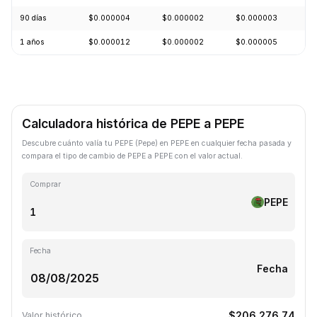
90 días
$0.000004
$0.000002
$0.000003
+
1 años
$0.000012
$0.000002
$0.000005
-
Calculadora histórica de PEPE a PEPE
Descubre cuánto valía tu PEPE (Pepe) en PEPE en cualquier fecha pasada y
compara el tipo de cambio de PEPE a PEPE con el valor actual.
Comprar
PEPE
Fecha
Fecha
$206,276.74
Valor histórico