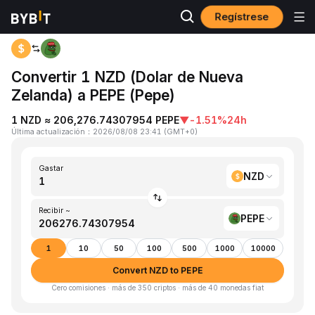
Regístrese
Inicio
NZD to PEPE
Convertir 1 NZD (Dolar de Nueva
Zelanda) a PEPE (Pepe)
1 NZD ≈ 206,276.74307954 PEPE
▼
-1.51%
24h
Última actualización
：
2026/08/08 23:41
(
GMT+0
)
Gastar
NZD
Recibir ~
PEPE
1
10
50
100
500
1000
10000
Convert NZD to PEPE
Cero comisiones · más de 350 criptos · más de 40 monedas fiat