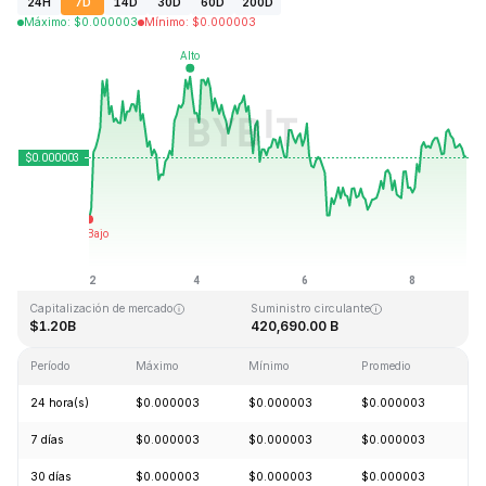
24H
7D
14D
30D
60D
200D
Máximo
:
$
0.000003
Mínimo
:
$
0.000003
Última actualización: 2026-08-08, 23:41 GMT+0
Máximo histórico
Mínimo histórico
$0.000028
$0.000000
Capitalización de mercado
Suministro circulante
$1.20B
420,690.00 B
Período
Máximo
Mínimo
Promedio
C
24 hora(s)
$0.000003
$0.000003
$0.000003
+
7 días
$0.000003
$0.000003
$0.000003
+
30 días
$0.000003
$0.000003
$0.000003
+