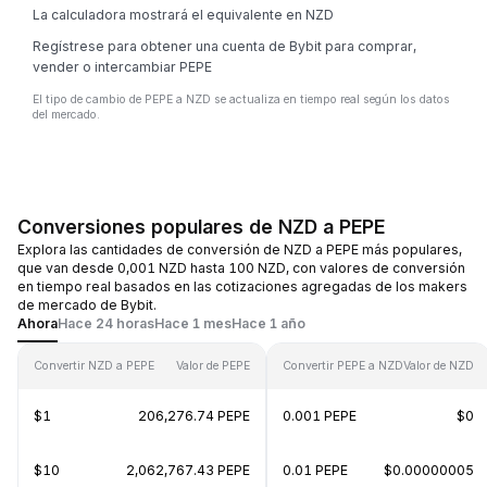
La calculadora mostrará el equivalente en NZD
Regístrese para obtener una cuenta de Bybit para comprar,
vender o intercambiar PEPE
El tipo de cambio de PEPE a NZD se actualiza en tiempo real según los datos
del mercado.
Conversiones populares de NZD a PEPE
Explora las cantidades de conversión de NZD a PEPE más populares,
que van desde 0,001 NZD hasta 100 NZD, con valores de conversión
en tiempo real basados en las cotizaciones agregadas de los makers
de mercado de Bybit.
Ahora
Hace 24 horas
Hace 1 mes
Hace 1 año
Convertir NZD a PEPE
Valor de PEPE
Convertir PEPE a NZD
Valor de NZD
$1
206,276.74 PEPE
0.001 PEPE
$0
$10
2,062,767.43 PEPE
0.01 PEPE
$0.00000005