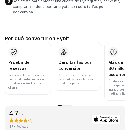
Regístrate para obtener una cuenta de Bybit gratis y convertir,
3
comprar, vender u operar crypto con
cero tarifas por
conversión
.
Por qué convertir en Bybit
Prueba de
Cero tarifas por
Más de
reservas
conversión
86 millone
usuarios
Reservas 1:1 verificadas
Sin cargos ocultos. La
mensualmente mediante
tasa cotizada es la tasa
Únete a uno de
pruebas de Merkle on-
final que pagas.
principales ex
chain.
mundo por vol
trading y liqui
4.7
/ 5
47K Reviews