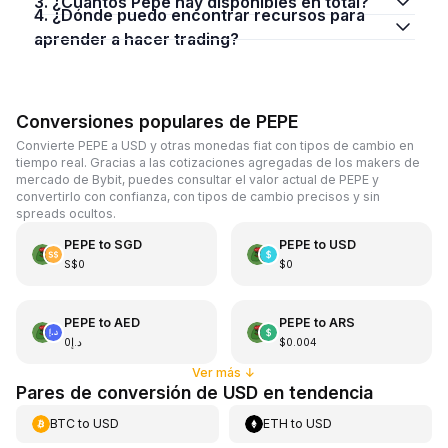
3. ¿Cuántos Pepe hay disponibles en total?
4. ¿Dónde puedo encontrar recursos para
aprender a hacer trading?
Conversiones populares de PEPE
Convierte PEPE a USD y otras monedas fiat con tipos de cambio en
tiempo real. Gracias a las cotizaciones agregadas de los makers de
mercado de Bybit, puedes consultar el valor actual de PEPE y
convertirlo con confianza, con tipos de cambio precisos y sin
spreads ocultos.
PEPE
to
SGD
PEPE
to
USD
S$0
$0
PEPE
to
AED
PEPE
to
ARS
د.إ0
$0.004
Ver más
↓
Pares de conversión de USD en tendencia
BTC
to
USD
ETH
to
USD