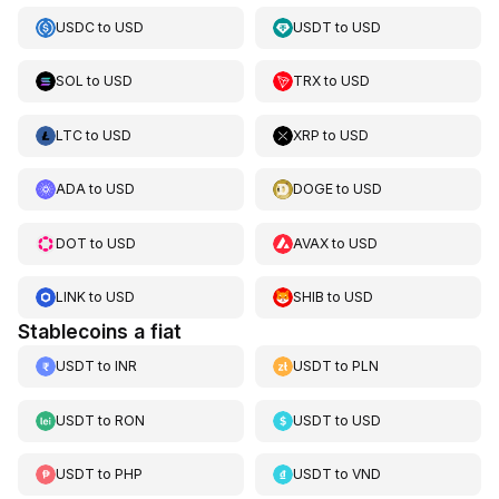
USDC
to
USD
USDT
to
USD
SOL
to
USD
TRX
to
USD
LTC
to
USD
XRP
to
USD
ADA
to
USD
DOGE
to
USD
DOT
to
USD
AVAX
to
USD
LINK
to
USD
SHIB
to
USD
Stablecoins a fiat
USDT
to
INR
USDT
to
PLN
USDT
to
RON
USDT
to
USD
USDT
to
PHP
USDT
to
VND