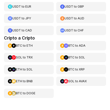
USDT
to
EUR
USDT
to
GBP
USDT
to
JPY
USDT
to
AUD
USDT
to
CAD
USDT
to
CHF
Cripto a Cripto
BTC
to
ETH
BTC
to
ADA
SOL
to
TRX
BTC
to
SOL
ETH
to
SOL
BTC
to
XRP
ETH
to
BNB
SOL
to
AVAX
BTC
to
DOGE