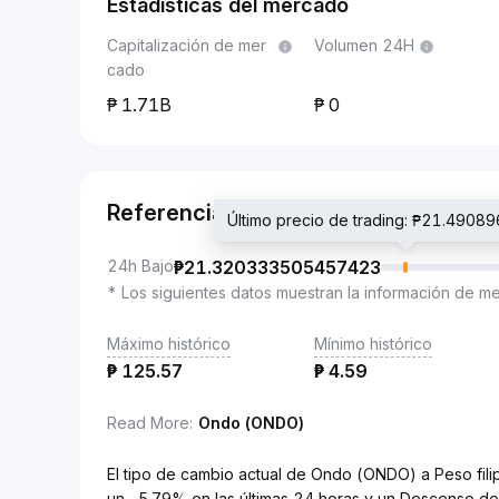
Estadísticas del mercado
Capitalización de mer
Volumen 24H
cado
1.71B
0
Referencia
Último precio de trading: ₱21.490
24h Bajo
₱
21.320333505457423
* Los siguientes datos muestran la información de m
Máximo histórico
Mínimo histórico
₱
125.57
₱
4.59
Read More
:
Ondo (ONDO)
El tipo de cambio actual de Ondo (ONDO) a Peso f
un -5.79% en las últimas 24 horas y un Descenso de