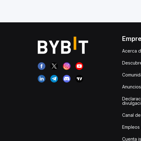
Empr
Acerca d
Descubr
Comunida
Anuncios
Declarac
divulgac
Canal de
Empleos
Cuenta i