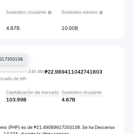
Suministro circulante
Suministro máximo
4.87B
10.00B
89617350108
24h Alto
₱
22.989411042741803
ercado de eth
Capitalización de mercado
Suministro circulante
103.99B
4.87B
ilipino (PHP) es de ₱21.49089617350108. Se ha Descenso
 -14.32% durante la última semana.