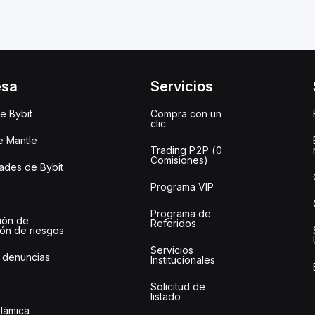
esa
Servicios
e Bybit
Compra con un
clic
e Mantle
Trading P2P (0
Comisiones)
des de Bybit
Programa VIP
Programa de
ión de
Referidos
ión de riesgos
Servicios
 denuncias
Institucionales
Solicitud de
listado
slámica