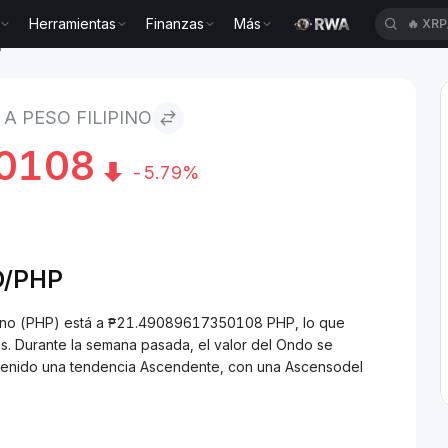
Herramientas
Finanzas
Más
🔥
XRP
ipino
A PESO FILIPINO
0108
-5.79%
/
PHP
ipino (PHP) está a ₱21.49089617350108 PHP, lo que
. Durante la semana pasada, el valor del Ondo se
 tenido una tendencia Ascendente, con una Ascensodel