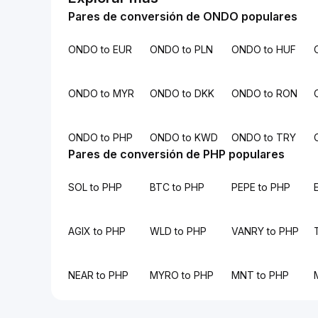
Pares de conversión de ONDO populares
ONDO to EUR
ONDO to PLN
ONDO to HUF
ONDO to MYR
ONDO to DKK
ONDO to RON
ONDO to PHP
ONDO to KWD
ONDO to TRY
Pares de conversión de PHP populares
SOL to PHP
BTC to PHP
PEPE to PHP
AGIX to PHP
WLD to PHP
VANRY to PHP
NEAR to PHP
MYRO to PHP
MNT to PHP