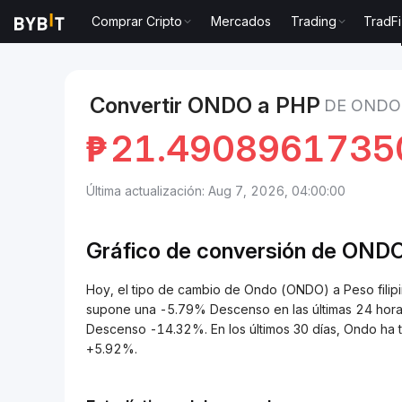
Comprar Cripto
Mercados
Trading
TradFi
Mercados
Precio de Ondo ONDO
Ondo to Peso fil
Convertir ONDO a PHP
DE ONDO 
₱
21.4908961735
Última actualización: Aug 7, 2026, 04:00:00
Gráfico de conversión de
ONDO
Hoy, el tipo de cambio de Ondo (ONDO) a Peso fil
supone una -5.79% Descenso en las últimas 24 horas
Descenso -14.32%. En los últimos 30 días, Ondo ha
+5.92%.