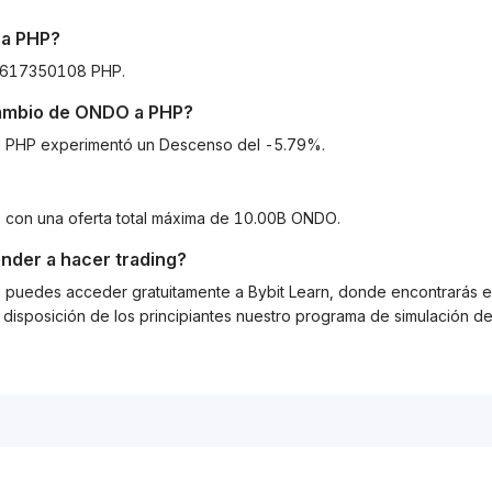
a
PHP
?
89617350108 PHP.
cambio de
ONDO
a
PHP
?
O a PHP experimentó un Descenso del -5.79%.
, con una oferta total máxima de 10.00B ONDO.
nder a hacer trading?
g, puedes acceder gratuitamente a Bybit Learn, donde encontrarás es
isposición de los principiantes nuestro programa de simulación de 