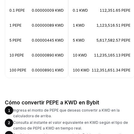
0.1 PEPE
0.00000009 KWD
0.1 KWD
112,351.65 PEPE
1 PEPE
0.00000089 KWD
1 KWD
1,123,516.51 PEPE
5 PEPE
0.00000445 KWD
5 KWD
5,617,582.57 PEPE
10 PEPE
0.00000890 KWD
10 KWD
11,235,165.13 PEPE
100 PEPE
0.00008901 KWD
100 KWD
112,351,651.34 PEPE
Cómo convertir PEPE a KWD en Bybit
Ingresa el monto de PEPE que deseas convertir a KWD en la
1
calculadora de arriba.
Consulta al instante el valor equivalente en KWD según el tipo de
2
cambio de PEPE a KWD en tiempo real.