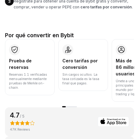
Regístrate para obtener una cuenta de Bybit gratis y convertir,
3
comprar, vender u operar PEPE con
cero tarifas por conversión
.
Por qué convertir en Bybit
Prueba de
Cero tarifas por
Más de
reservas
conversión
86 millone
usuarios
Reservas 1:1 verificadas
Sin cargos ocultos. La
mensualmente mediante
tasa cotizada es la tasa
Únete a uno de
pruebas de Merkle on-
final que pagas.
principales ex
chain.
mundo por vol
trading y liqui
4.7
/ 5
47K Reviews