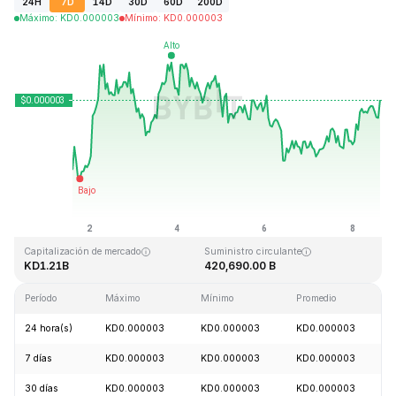
24H
7D
14D
30D
60D
200D
Máximo
:
KD
0.000003
Mínimo
:
KD
0.000003
Última actualización: 2026-08-08, 14:58 GMT+0
Máximo histórico
Mínimo histórico
KD0.000028
KD0.000000
Capitalización de mercado
Suministro circulante
KD1.21B
420,690.00 B
Período
Máximo
Mínimo
Promedio
24 hora(s)
KD0.000003
KD0.000003
KD0.000003
7 días
KD0.000003
KD0.000003
KD0.000003
30 días
KD0.000003
KD0.000003
KD0.000003