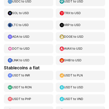
USDC
to
USD
USDT
to
USD
SOL
to
USD
TRX
to
USD
LTC
to
USD
XRP
to
USD
ADA
to
USD
DOGE
to
USD
DOT
to
USD
AVAX
to
USD
LINK
to
USD
SHIB
to
USD
Stablecoins a fiat
USDT
to
INR
USDT
to
PLN
USDT
to
RON
USDT
to
USD
USDT
to
PHP
USDT
to
VND