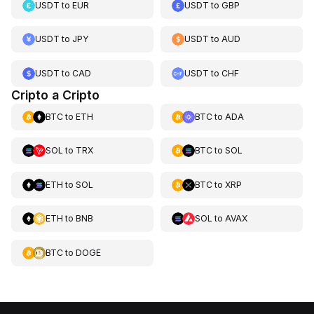
USDT
to
EUR
USDT
to
GBP
USDT
to
JPY
USDT
to
AUD
USDT
to
CAD
USDT
to
CHF
Cripto a Cripto
BTC
to
ETH
BTC
to
ADA
SOL
to
TRX
BTC
to
SOL
ETH
to
SOL
BTC
to
XRP
ETH
to
BNB
SOL
to
AVAX
BTC
to
DOGE