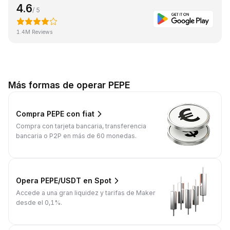
4.6
/ 5
1.4M Reviews
Más formas de operar PEPE
Compra PEPE con fiat
Compra con tarjeta bancaria, transferencia
bancaria o P2P en más de 60 monedas.
Opera PEPE/USDT en Spot
Accede a una gran liquidez y tarifas de Maker
desde el 0,1%.