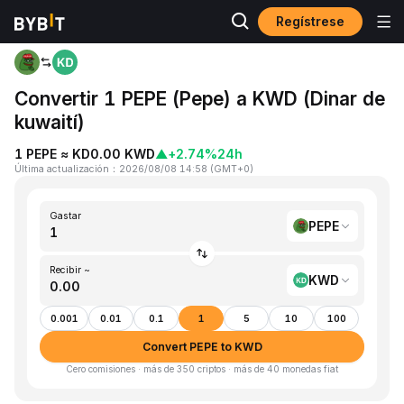
Regístrese
Inicio
PEPE to KWD
Convertir 1 PEPE (Pepe) a KWD (Dinar de
kuwaití)
1 PEPE ≈ KD0.00 KWD
▲
+2.74%
24h
Última actualización
：
2026/08/08 14:58
(
GMT+0
)
Gastar
PEPE
Recibir ~
KWD
0.001
0.01
0.1
1
5
10
100
Convert PEPE to KWD
Cero comisiones · más de 350 criptos · más de 40 monedas fiat