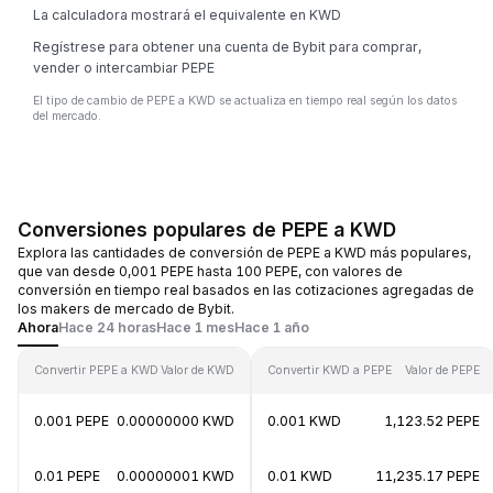
La calculadora mostrará el equivalente en KWD
Regístrese para obtener una cuenta de Bybit para comprar,
vender o intercambiar PEPE
El tipo de cambio de PEPE a KWD se actualiza en tiempo real según los datos
del mercado.
Conversiones populares de PEPE a KWD
Explora las cantidades de conversión de PEPE a KWD más populares,
que van desde 0,001 PEPE hasta 100 PEPE, con valores de
conversión en tiempo real basados en las cotizaciones agregadas de
los makers de mercado de Bybit.
Ahora
Hace 24 horas
Hace 1 mes
Hace 1 año
Convertir PEPE a KWD
Valor de KWD
Convertir KWD a PEPE
Valor de PEPE
0.001 PEPE
0.00000000 KWD
0.001 KWD
1,123.52 PEPE
0.01 PEPE
0.00000001 KWD
0.01 KWD
11,235.17 PEPE