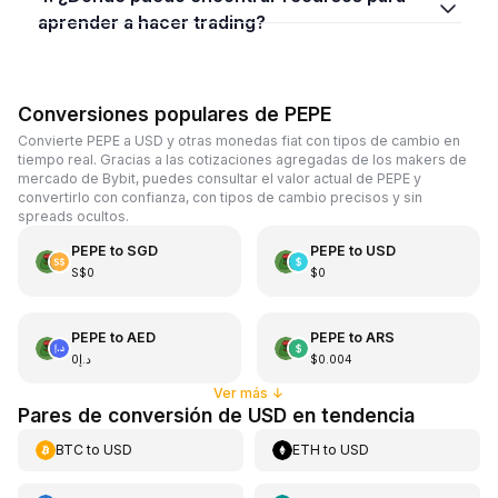
aprender a hacer trading?
Conversiones populares de PEPE
Convierte PEPE a USD y otras monedas fiat con tipos de cambio en
tiempo real. Gracias a las cotizaciones agregadas de los makers de
mercado de Bybit, puedes consultar el valor actual de PEPE y
convertirlo con confianza, con tipos de cambio precisos y sin
spreads ocultos.
PEPE
to
SGD
PEPE
to
USD
S$0
$0
PEPE
to
AED
PEPE
to
ARS
د.إ0
$0.004
Ver más
↓
Pares de conversión de USD en tendencia
BTC
to
USD
ETH
to
USD