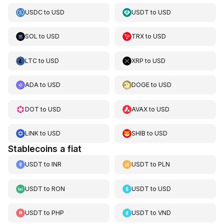
USDC
to
USD
USDT
to
USD
SOL
to
USD
TRX
to
USD
LTC
to
USD
XRP
to
USD
ADA
to
USD
DOGE
to
USD
DOT
to
USD
AVAX
to
USD
LINK
to
USD
SHIB
to
USD
Stablecoins a fiat
USDT
to
INR
USDT
to
PLN
USDT
to
RON
USDT
to
USD
USDT
to
PHP
USDT
to
VND