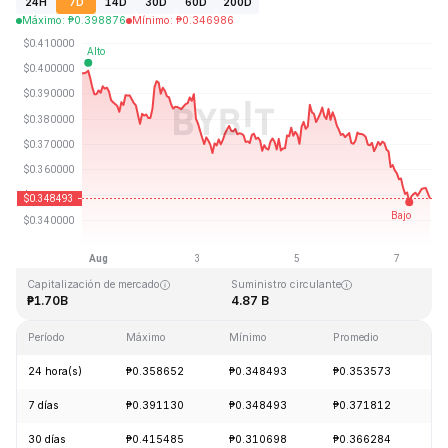
24H
7D
14D
30D
60D
200D
Máximo
:
₱
0.398876
Mínimo
:
₱
0.346986
Última actualización: 2026-08-07, 16:04 GMT+0
Máximo histórico
Mínimo histórico
₱2.14
₱0.082171
Capitalización de mercado
Suministro circulante
₱1.70B
4.87 B
Período
Máximo
Mínimo
Promedio
C
24 hora(s)
₱0.358652
₱0.348493
₱0.353573
-
7 días
₱0.391130
₱0.348493
₱0.371812
-
30 días
₱0.415485
₱0.310698
₱0.366284
+