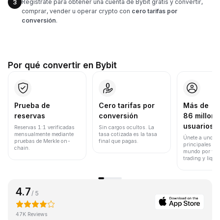
Regístrate para obtener una cuenta de Bybit gratis y convertir,
3
comprar, vender u operar crypto con
cero tarifas por
conversión
.
Por qué convertir en Bybit
Prueba de
Cero tarifas por
Más de
reservas
conversión
86 millone
usuarios
Reservas 1:1 verificadas
Sin cargos ocultos. La
mensualmente mediante
tasa cotizada es la tasa
Únete a uno de
pruebas de Merkle on-
final que pagas.
principales ex
chain.
mundo por vol
trading y liqui
4.7
/ 5
47K Reviews