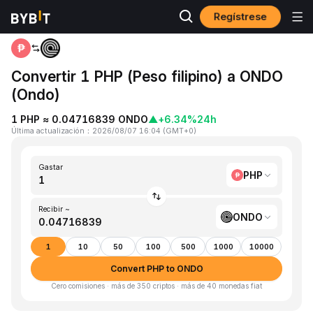
Regístrese
Inicio
PHP to ONDO
Convertir 1 PHP (Peso filipino) a ONDO
(Ondo)
1 PHP ≈ 0.04716839 ONDO
▲
+6.34%
24h
Última actualización
：
2026/08/07 16:04
(
GMT+0
)
Gastar
PHP
Recibir ~
ONDO
1
10
50
100
500
1000
10000
Convert PHP to ONDO
Cero comisiones · más de 350 criptos · más de 40 monedas fiat