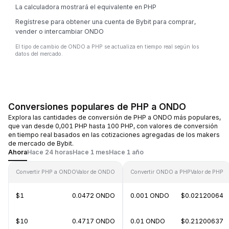
La calculadora mostrará el equivalente en PHP
Regístrese para obtener una cuenta de Bybit para comprar,
vender o intercambiar ONDO
El tipo de cambio de ONDO a PHP se actualiza en tiempo real según los
datos del mercado.
Conversiones populares de PHP a ONDO
Explora las cantidades de conversión de PHP a ONDO más populares,
que van desde 0,001 PHP hasta 100 PHP, con valores de conversión
en tiempo real basados en las cotizaciones agregadas de los makers
de mercado de Bybit.
Ahora
Hace 24 horas
Hace 1 mes
Hace 1 año
Convertir PHP a ONDO
Valor de ONDO
Convertir ONDO a PHP
Valor de PHP
$1
0.0472 ONDO
0.001 ONDO
$0.02120064
$10
0.4717 ONDO
0.01 ONDO
$0.21200637