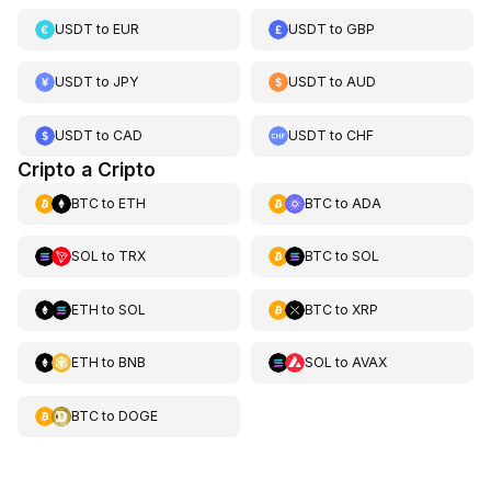
USDT
to
EUR
USDT
to
GBP
USDT
to
JPY
USDT
to
AUD
USDT
to
CAD
USDT
to
CHF
Cripto a Cripto
BTC
to
ETH
BTC
to
ADA
SOL
to
TRX
BTC
to
SOL
ETH
to
SOL
BTC
to
XRP
ETH
to
BNB
SOL
to
AVAX
BTC
to
DOGE