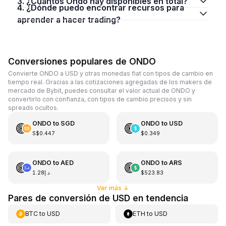
3. ¿Cuántos Ondo hay disponibles en total?
4. ¿Dónde puedo encontrar recursos para
aprender a hacer trading?
Conversiones populares de ONDO
Convierte ONDO a USD y otras monedas fiat con tipos de cambio en
tiempo real. Gracias a las cotizaciones agregadas de los makers de
mercado de Bybit, puedes consultar el valor actual de ONDO y
convertirlo con confianza, con tipos de cambio precisos y sin
spreads ocultos.
ONDO
to
SGD
ONDO
to
USD
S$0.447
$0.349
ONDO
to
AED
ONDO
to
ARS
د.إ1.28
$523.83
Ver más
↓
Pares de conversión de USD en tendencia
BTC
to
USD
ETH
to
USD