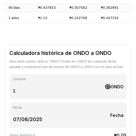
90 días
₱0.437815
₱0.307562
₱0.362891
-
1 años
₱1.10
₱0.242768
₱0.497192
-
Calculadora histórica de ONDO a ONDO
Descubre cuánto valía tu ONDO (Ondo) en ONDO en cualquier fecha
pasada y compara el tipo de cambio de ONDO a ONDO con el valor actual.
Comprar
ONDO
Fecha
Fecha
₱0.05
Valor histórico