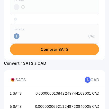
Recibe
Invierte
CAD
$
Comprar SATS
Convertir SATS a CAD
SATS
CAD
1 SATS
0.000000013842249744168001 CAD
5 SATS
0.000000069211248720840005 CAD