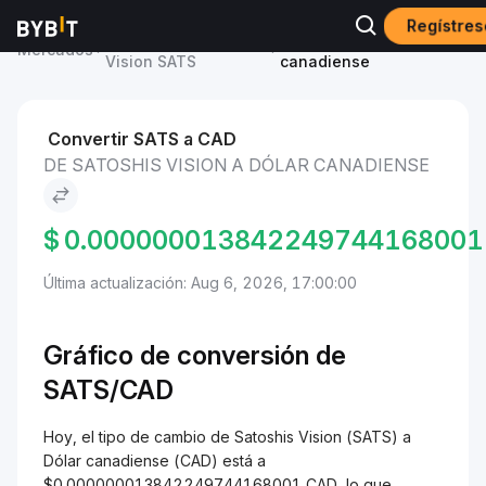
Regístres
Precio de Satoshis
Satoshis Vision to Dólar
Mercados
Vision SATS
canadiense
Convertir SATS a CAD
DE SATOSHIS VISION A DÓLAR CANADIENSE
$
0.000000013842249744168001
Última actualización: Aug 6, 2026, 17:00:00
Gráfico de conversión de
SATS/
CAD
Hoy, el tipo de cambio de Satoshis Vision (SATS) a
Dólar canadiense (CAD) está a
$0.000000013842249744168001 CAD, lo que