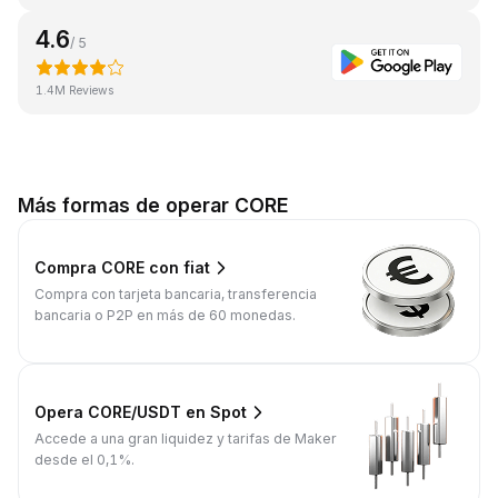
4.6
/ 5
1.4M Reviews
Más formas de operar CORE
Compra CORE con fiat
Compra con tarjeta bancaria, transferencia
bancaria o P2P en más de 60 monedas.
Opera CORE/USDT en Spot
Accede a una gran liquidez y tarifas de Maker
desde el 0,1%.