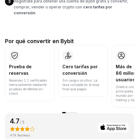
Regístrate para obtener una cuenta de Bybit gratis y convertir,
3
comprar, vender u operar crypto con
cero tarifas por
conversión
.
Por qué convertir en Bybit
Prueba de
Cero tarifas por
Más de
reservas
conversión
86 millone
usuarios
Reservas 1:1 verificadas
Sin cargos ocultos. La
mensualmente mediante
tasa cotizada es la tasa
Únete a uno de
pruebas de Merkle on-
final que pagas.
principales ex
chain.
mundo por vol
trading y liqui
4.7
/ 5
47K Reviews