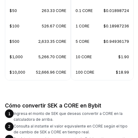
$50
263.33 CORE
0.1 CORE
$0.01898724
$100
526.67 CORE
1 CORE
$0.18987236
$500
2,633.35 CORE
5 CORE
$0.94936179
$1,000
5,266.70 CORE
10 CORE
$1.90
$10,000
52,666.96 CORE
100 CORE
$18.99
Cómo convertir SEK a CORE en Bybit
Ingresa el monto de SEK que deseas convertir a CORE en la
1
calculadora de arriba.
Consulta al instante el valor equivalente en CORE según el tipo
2
de cambio de SEK a CORE en tiempo real.