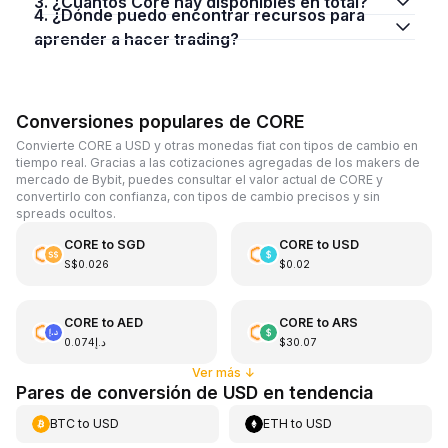
3. ¿Cuántos Core hay disponibles en total?
4. ¿Dónde puedo encontrar recursos para
aprender a hacer trading?
Conversiones populares de CORE
Convierte CORE a USD y otras monedas fiat con tipos de cambio en
tiempo real. Gracias a las cotizaciones agregadas de los makers de
mercado de Bybit, puedes consultar el valor actual de CORE y
convertirlo con confianza, con tipos de cambio precisos y sin
spreads ocultos.
CORE
to
SGD
CORE
to
USD
S$0.026
$0.02
CORE
to
AED
CORE
to
ARS
د.إ0.074
$30.07
Ver más
↓
Pares de conversión de USD en tendencia
BTC
to
USD
ETH
to
USD