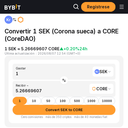
Regístrese
Inicio
SEK to CORE
Convertir 1 SEK (Corona sueca) a CORE
(CoreDAO)
1 SEK ≈ 5.26669607 CORE
▲
+0.20%
24h
Última actualización
：
2026/08/07 12:54
(
GMT+0
)
Gastar
SEK
Recibir ~
CORE
1
10
50
100
500
1000
10000
Convert SEK to CORE
Cero comisiones · más de 350 criptos · más de 40 monedas fiat