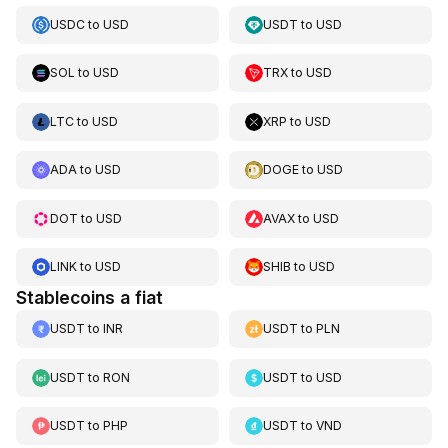
USDC
to
USD
USDT
to
USD
SOL
to
USD
TRX
to
USD
LTC
to
USD
XRP
to
USD
ADA
to
USD
DOGE
to
USD
DOT
to
USD
AVAX
to
USD
LINK
to
USD
SHIB
to
USD
Stablecoins a fiat
USDT
to
INR
USDT
to
PLN
USDT
to
RON
USDT
to
USD
USDT
to
PHP
USDT
to
VND