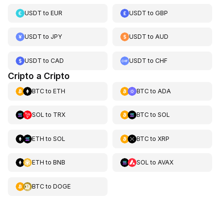
USDT
to
EUR
USDT
to
GBP
USDT
to
JPY
USDT
to
AUD
USDT
to
CAD
USDT
to
CHF
Cripto a Cripto
BTC
to
ETH
BTC
to
ADA
SOL
to
TRX
BTC
to
SOL
ETH
to
SOL
BTC
to
XRP
ETH
to
BNB
SOL
to
AVAX
BTC
to
DOGE