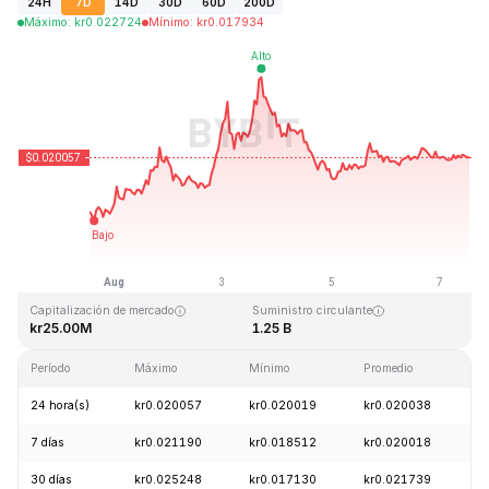
24H
7D
14D
30D
60D
200D
Máximo
:
kr
0.022724
Mínimo
:
kr
0.017934
Última actualización: 2026-08-07, 12:54 GMT+0
Máximo histórico
Mínimo histórico
kr6.14
kr0.016723
Capitalización de mercado
Suministro circulante
kr25.00M
1.25 B
Período
Máximo
Mínimo
Promedio
C
24 hora(s)
kr0.020057
kr0.020019
kr0.020038
-
7 días
kr0.021190
kr0.018512
kr0.020018
+
30 días
kr0.025248
kr0.017130
kr0.021739
-