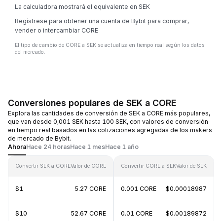
La calculadora mostrará el equivalente en SEK
Regístrese para obtener una cuenta de Bybit para comprar,
vender o intercambiar CORE
El tipo de cambio de CORE a SEK se actualiza en tiempo real según los datos
del mercado.
Conversiones populares de SEK a CORE
Explora las cantidades de conversión de SEK a CORE más populares,
que van desde 0,001 SEK hasta 100 SEK, con valores de conversión
en tiempo real basados en las cotizaciones agregadas de los makers
de mercado de Bybit.
Ahora
Hace 24 horas
Hace 1 mes
Hace 1 año
Convertir SEK a CORE
Valor de CORE
Convertir CORE a SEK
Valor de SEK
$1
5.27 CORE
0.001 CORE
$0.00018987
$10
52.67 CORE
0.01 CORE
$0.00189872