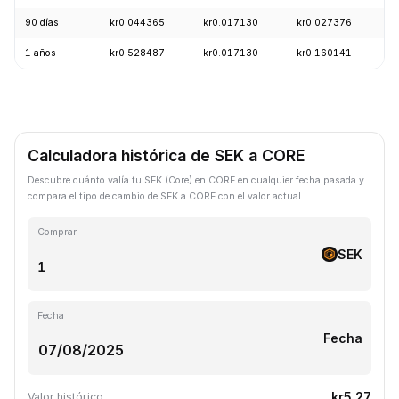
90 días
kr0.044365
kr0.017130
kr0.027376
-
1 años
kr0.528487
kr0.017130
kr0.160141
-
Calculadora histórica de SEK a CORE
Descubre cuánto valía tu SEK (Core) en CORE en cualquier fecha pasada y
compara el tipo de cambio de SEK a CORE con el valor actual.
Comprar
SEK
Fecha
Fecha
kr5.27
Valor histórico