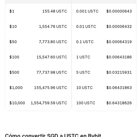
$1
155.48 USTC
0.001 USTC
$0.00000643
$10
1,554.76 USTC
0.01 USTC
$0.00006432
$50
7,773.80 USTC
0.1 USTC
$0.00064319
$100
15,547.60 USTC
1 USTC
$0.00643186
$500
77,737.98 USTC
5 USTC
$0.03215931
$1,000
155,475.96 USTC
10 USTC
$0.06431863
$10,000
1,554,759.59 USTC
100 USTC
$0.64318626
Cómo convertir SGD a USTC en Bybit