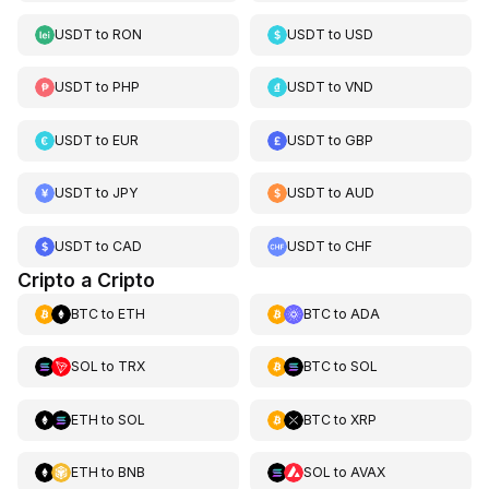
USDT
to
RON
USDT
to
USD
USDT
to
PHP
USDT
to
VND
USDT
to
EUR
USDT
to
GBP
USDT
to
JPY
USDT
to
AUD
USDT
to
CAD
USDT
to
CHF
Cripto a Cripto
BTC
to
ETH
BTC
to
ADA
SOL
to
TRX
BTC
to
SOL
ETH
to
SOL
BTC
to
XRP
ETH
to
BNB
SOL
to
AVAX