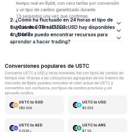
tiempo real en Bybit, con cero tarifas por conversión
y un tipo de cambio garantizado durante
15 segundos una vez que confirmas.
2. ¿Cómo ha fluctuado en 24 horas el tipo de
cambio de SGD a USTC?
3. ¿Cuántos TerraClassicUSD hay disponibles
en total?
4. ¿Dónde puedo encontrar recursos para
aprender a hacer trading?
Conversiones populares de USTC
Convierte USTC a USD y otras monedas fiat con tipos de cambio en
tiempo real. Gracias a las cotizaciones agregadas de los makers de
mercado de Bybit, puedes consultar el valor actual de USTC y
convertirlo con confianza, con tipos de cambio precisos y sin
spreads ocultos.
USTC
to
SGD
USTC
to
USD
S$0.006
$0.005
USTC
to
AED
USTC
to
ARS
د.إ0.019
$7.55