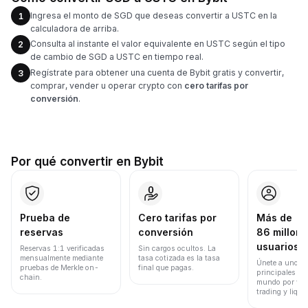
Ingresa el monto de SGD que deseas convertir a USTC en la
1
calculadora de arriba.
Consulta al instante el valor equivalente en USTC según el tipo
2
de cambio de SGD a USTC en tiempo real.
Regístrate para obtener una cuenta de Bybit gratis y convertir,
3
comprar, vender u operar crypto con
cero tarifas por
conversión
.
Por qué convertir en Bybit
Prueba de
Cero tarifas por
Más de
reservas
conversión
86 millone
usuarios
Reservas 1:1 verificadas
Sin cargos ocultos. La
mensualmente mediante
tasa cotizada es la tasa
Únete a uno de
pruebas de Merkle on-
final que pagas.
principales ex
chain.
mundo por vol
trading y liqui