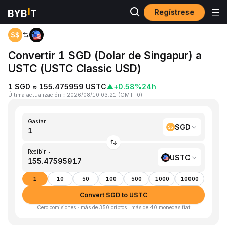
Regístrese
Inicio
SGD to USTC
Convertir 1 SGD (Dolar de Singapur) a
USTC (USTC Classic USD)
1 SGD ≈ 155.475959 USTC
▲
+0.58%
24h
Última actualización
：
2026/08/10 03:21
(
GMT+0
)
Gastar
SGD
Recibir ~
USTC
1
10
50
100
500
1000
10000
Convert SGD to USTC
Cero comisiones · más de 350 criptos · más de 40 monedas fiat