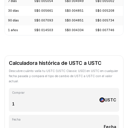
7 días
S$0.005054
S$0.004949
S$0.005002
30 días
S$0.005661
S$0.004851
S$0.005208
90 días
S$0.007093
S$0.004851
S$0.005734
1 años
S$0.014503
S$0.004334
S$0.007746
Calculadora histórica de USTC a USTC
Descubre cuánto valía tu USTC (USTC Classic USD) en USTC en cualquier
fecha pasada y compara el tipo de cambio de USTC a USTC con el valor
actual.
Comprar
USTC
Fecha
Fecha