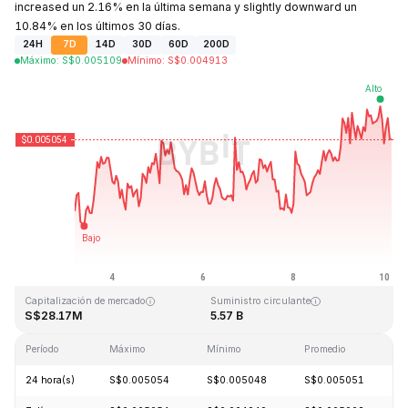
increased un 2.16% en la última semana y slightly downward un
10.84% en los últimos 30 días.
24H
7D
14D
30D
60D
200D
Máximo
:
S$
0.005109
Mínimo
:
S$
0.004913
Última actualización: 2026-08-10, 03:21 GMT+0
Máximo histórico
Mínimo histórico
S$1.09
S$0.004064
Capitalización de mercado
Suministro circulante
S$28.17M
5.57 B
Período
Máximo
Mínimo
Promedio
C
24 hora(s)
S$0.005054
S$0.005048
S$0.005051