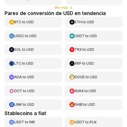
Ver más
↓
Pares de conversión de USD en tendencia
BTC
to
USD
ETH
to
USD
USDC
to
USD
USDT
to
USD
SOL
to
USD
TRX
to
USD
LTC
to
USD
XRP
to
USD
ADA
to
USD
DOGE
to
USD
DOT
to
USD
AVAX
to
USD
LINK
to
USD
SHIB
to
USD
Stablecoins a fiat
USDT
to
INR
USDT
to
PLN