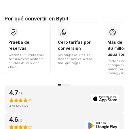
Por qué convertir en Bybit
Prueba de
Cero tarifas por
Más de
reservas
conversión
86 millone
usuarios
Reservas 1:1 verificadas
Sin cargos ocultos. La
mensualmente mediante
tasa cotizada es la tasa
Únete a uno de
pruebas de Merkle on-
final que pagas.
principales ex
chain.
mundo por vol
trading y liqui
4.7
/ 5
47K Reviews
4.6
/ 5