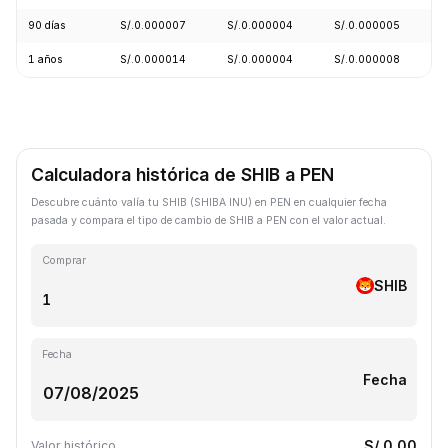
90 días
S/.0.000007
S/.0.000004
S/.0.000005
1 años
S/.0.000014
S/.0.000004
S/.0.000008
Calculadora histórica de SHIB a PEN
Descubre cuánto valía tu SHIB (SHIBA INU) en PEN en cualquier fecha
pasada y compara el tipo de cambio de SHIB a PEN con el valor actual.
Comprar
SHIB
Fecha
Fecha
S/.0.00
Valor histórico