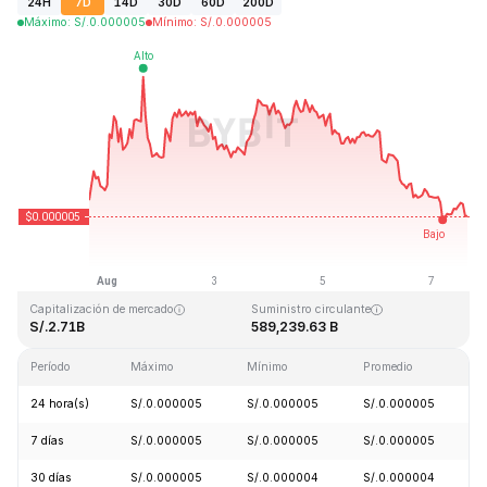
24H
7D
14D
30D
60D
200D
Máximo
:
S/.
0.000005
Mínimo
:
S/.
0.000005
Última actualización: 2026-08-07, 15:43 GMT+0
Máximo histórico
Mínimo histórico
S/.0.000086
S/.0.000000
Capitalización de mercado
Suministro circulante
S/.2.71B
589,239.63 B
Período
Máximo
Mínimo
Promedio
C
24 hora(s)
S/.0.000005
S/.0.000005
S/.0.000005
7 días
S/.0.000005
S/.0.000005
S/.0.000005
30 días
S/.0.000005
S/.0.000004
S/.0.000004