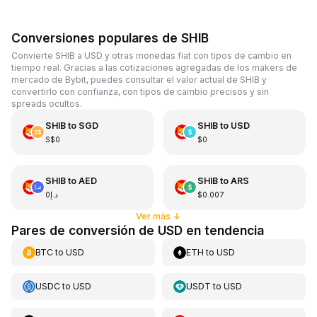
Conversiones populares de SHIB
Convierte SHIB a USD y otras monedas fiat con tipos de cambio en
tiempo real. Gracias a las cotizaciones agregadas de los makers de
mercado de Bybit, puedes consultar el valor actual de SHIB y
convertirlo con confianza, con tipos de cambio precisos y sin
spreads ocultos.
SHIB
to
SGD
SHIB
to
USD
S$0
$0
SHIB
to
AED
SHIB
to
ARS
د.إ0
$0.007
Ver más
↓
Pares de conversión de USD en tendencia
BTC
to
USD
ETH
to
USD
USDC
to
USD
USDT
to
USD