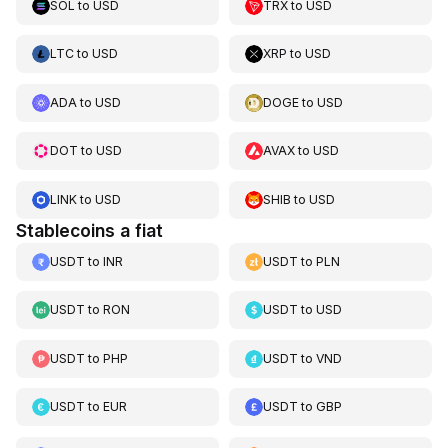
SOL
to
USD
TRX
to
USD
LTC
to
USD
XRP
to
USD
ADA
to
USD
DOGE
to
USD
DOT
to
USD
AVAX
to
USD
LINK
to
USD
SHIB
to
USD
Stablecoins a fiat
USDT
to
INR
USDT
to
PLN
USDT
to
RON
USDT
to
USD
USDT
to
PHP
USDT
to
VND
USDT
to
EUR
USDT
to
GBP