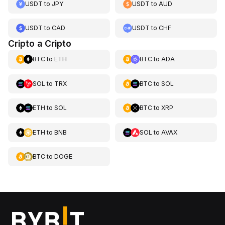
USDT
to
JPY
USDT
to
AUD
USDT
to
CAD
USDT
to
CHF
Cripto a Cripto
BTC
to
ETH
BTC
to
ADA
SOL
to
TRX
BTC
to
SOL
ETH
to
SOL
BTC
to
XRP
ETH
to
BNB
SOL
to
AVAX
BTC
to
DOGE