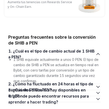
Aumenta tus tenencias con Rewards Service
y On-Chain Earn.
Preguntas frecuentes sobre la conversión
de SHIB a PEN
1. ¿Cuál es el tipo de cambio actual de 1 SHIB
a PEN?
1 SHIB equivale actualmente a unos 0 PEN. El tipo de
cambio de SHIB a PEN se actualiza en tiempo real en
Bybit, con cero tarifas por conversión y un tipo de
cambio garantizado durante 15 segundos una vez
que confirmas.
2. ¿Cómo ha fluctuado en 24 horas el tipo de
cambio de SHIB a PEN?
3. ¿Cuántos Shiba Inu hay disponibles en
total?
4. ¿Dónde puedo encontrar recursos para
aprender a hacer trading?