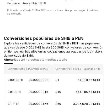
vender o intercambiar SHIB
El tipo de cambio de SHIB a PEN se actualiza en tiempo real según los datos
del mercado.
Conversiones populares de SHIB a PEN
Explora las cantidades de conversión de SHIB a PEN más populares,
que van desde 0,001 SHIB hasta 100 SHIB, con valores de conversión
en tiempo real basados en las cotizaciones agregadas de los makers
de mercado de Bybit.
Ahora
Hace 24 horas
Hace 1 mes
Hace 1 año
Convertir SHIB a PEN
Valor de PEN
Convertir PEN a SHIB
Valor de SHIB
0.001 SHIB
$0.00000002
$1
64,118.56 SHIB
0.01 SHIB
$0.00000016
$10
641,185.64 SHIB
0.1 SHIB
$0.00000156
$50
3,205,928.22 SHIB