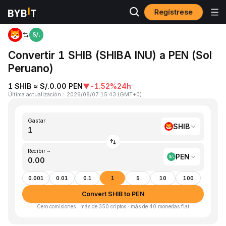
Regístrese
Inicio
SHIB to PEN
Convertir 1 SHIB (SHIBA INU) a PEN (Sol
Peruano)
1 SHIB ≈ S/.0.00 PEN
▼
-1.52%
24h
Última actualización
：
2026/08/07 15:43
(
GMT+0
)
Gastar
SHIB
Recibir ~
PEN
0.001
0.01
0.1
1
5
10
100
Convert SHIB to PEN
Cero comisiones · más de 350 criptos · más de 40 monedas fiat