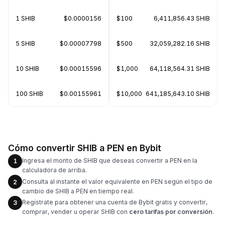
1 SHIB
$0.0000156
$100
6,411,856.43 SHIB
5 SHIB
$0.00007798
$500
32,059,282.16 SHIB
10 SHIB
$0.00015596
$1,000
64,118,564.31 SHIB
100 SHIB
$0.00155961
$10,000
641,185,643.10 SHIB
Cómo convertir SHIB a PEN en Bybit
Ingresa el monto de SHIB que deseas convertir a PEN en la
1
calculadora de arriba.
Consulta al instante el valor equivalente en PEN según el tipo de
2
cambio de SHIB a PEN en tiempo real.
Regístrate para obtener una cuenta de Bybit gratis y convertir,
3
comprar, vender u operar SHIB con
cero tarifas por conversión
.