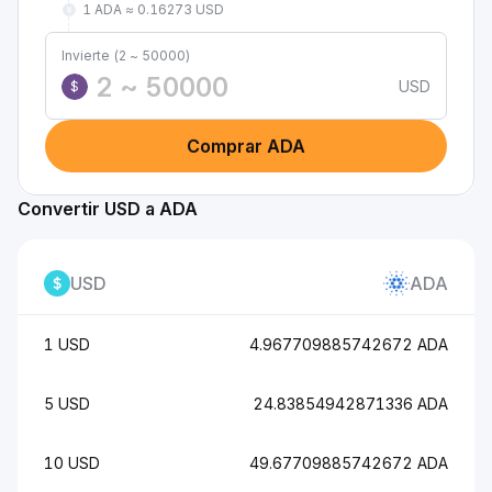
1 ADA ≈ 0.16273 USD
Invierte (2 ~ 50000)
USD
$
Comprar ADA
Convertir USD a ADA
USD
ADA
1 USD
4.967709885742672 ADA
5 USD
24.83854942871336 ADA
10 USD
49.67709885742672 ADA