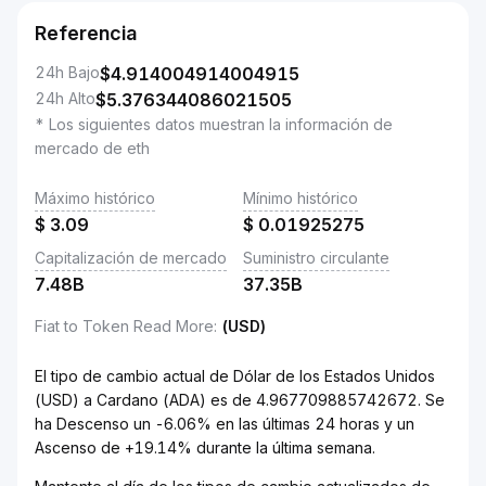
Referencia
24h Bajo
$
4.914004914004915
24h Alto
$
5.376344086021505
* Los siguientes datos muestran la información de
mercado de eth
Máximo histórico
Mínimo histórico
$
3.09
$
0.01925275
Capitalización de mercado
Suministro circulante
7.48B
37.35B
Fiat to Token Read More
:
(USD)
El tipo de cambio actual de Dólar de los Estados Unidos
(USD) a Cardano (ADA) es de 4.967709885742672. Se
ha Descenso un -6.06% en las últimas 24 horas y un
Ascenso de +19.14% durante la última semana.