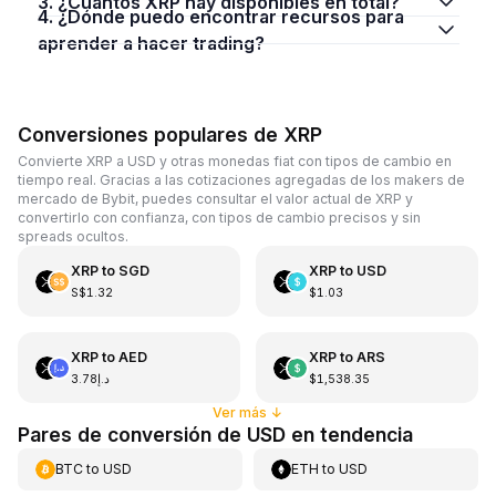
3. ¿Cuántos XRP hay disponibles en total?
4. ¿Dónde puedo encontrar recursos para
aprender a hacer trading?
Conversiones populares de XRP
Convierte XRP a USD y otras monedas fiat con tipos de cambio en
tiempo real. Gracias a las cotizaciones agregadas de los makers de
mercado de Bybit, puedes consultar el valor actual de XRP y
convertirlo con confianza, con tipos de cambio precisos y sin
spreads ocultos.
XRP
to
SGD
XRP
to
USD
S$1.32
$1.03
XRP
to
AED
XRP
to
ARS
د.إ3.78
$1,538.35
Ver más
↓
Pares de conversión de USD en tendencia
BTC
to
USD
ETH
to
USD