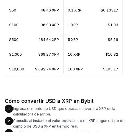
$50
48.46 XRP
0.1 XRP
$0.10317
$100
96.93 XRP
1 XRP
$1.03
$500
484.64 XRP
5 XRP
$5.16
$1,000
969.27 XRP
10 XRP
$10.32
$10,000
9,692.74 XRP
100 XRP
$103.17
Cómo convertir USD a XRP en Bybit
Ingresa el monto de USD que deseas convertir a XRP en la
1
calculadora de arriba.
Consulta al instante el valor equivalente en XRP según el tipo de
2
cambio de USD a XRP en tiempo real.