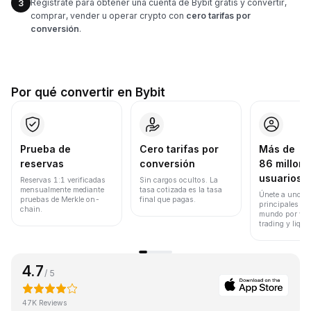
Regístrate para obtener una cuenta de Bybit gratis y convertir,
3
comprar, vender u operar crypto con
cero tarifas por
conversión
.
Por qué convertir en Bybit
Prueba de
Cero tarifas por
Más de
reservas
conversión
86 millone
usuarios
Reservas 1:1 verificadas
Sin cargos ocultos. La
mensualmente mediante
tasa cotizada es la tasa
Únete a uno de
pruebas de Merkle on-
final que pagas.
principales ex
chain.
mundo por vol
trading y liqui
4.7
/ 5
47K Reviews