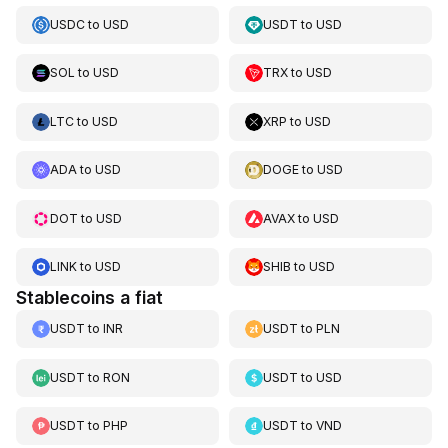
USDC
to
USD
USDT
to
USD
SOL
to
USD
TRX
to
USD
LTC
to
USD
XRP
to
USD
ADA
to
USD
DOGE
to
USD
DOT
to
USD
AVAX
to
USD
LINK
to
USD
SHIB
to
USD
Stablecoins a fiat
USDT
to
INR
USDT
to
PLN
USDT
to
RON
USDT
to
USD
USDT
to
PHP
USDT
to
VND