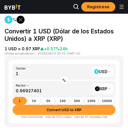
Regístrese
Inicio
USD to XRP
Convertir 1 USD (Dólar de los Estados
Unidos) a XRP (XRP)
1 USD ≈ 0.97 XRP
▲
+0.57%
24h
Última actualización
：
2026/08/10 05:01
(
GMT+0
)
Gastar
USD
Recibir ~
XRP
1
10
50
100
500
1000
10000
Convert USD to XRP
Cero comisiones · más de 350 criptos · más de 40 monedas fiat