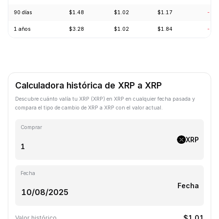
90 días
$1.48
$1.02
$1.17
-7.
1 años
$3.28
$1.02
$1.84
-68
Calculadora histórica de XRP a XRP
Descubre cuánto valía tu XRP (XRP) en XRP en cualquier fecha pasada y
compara el tipo de cambio de XRP a XRP con el valor actual.
Comprar
XRP
Fecha
Fecha
$1.01
Valor histórico