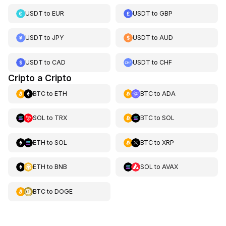
USDT
to
EUR
USDT
to
GBP
USDT
to
JPY
USDT
to
AUD
USDT
to
CAD
USDT
to
CHF
Cripto a Cripto
BTC
to
ETH
BTC
to
ADA
SOL
to
TRX
BTC
to
SOL
ETH
to
SOL
BTC
to
XRP
ETH
to
BNB
SOL
to
AVAX
BTC
to
DOGE