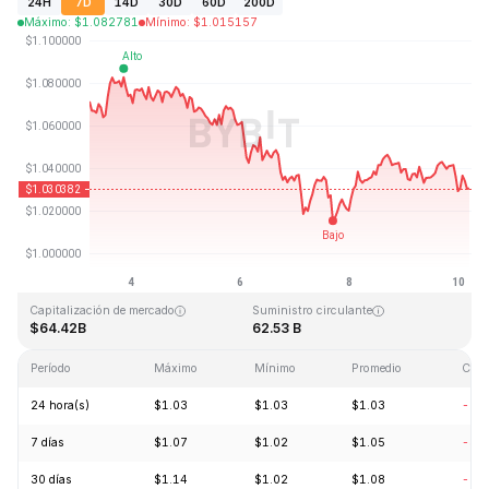
24H
7D
14D
30D
60D
200D
Máximo
:
$
1.082781
Mínimo
:
$
1.015157
Última actualización: 2026-08-10, 05:01 GMT+0
Máximo histórico
Mínimo histórico
$3.65
$0.002686
Capitalización de mercado
Suministro circulante
$64.42B
62.53 B
Período
Máximo
Mínimo
Promedio
Cam
24 hora(s)
$1.03
$1.03
$1.03
-0.
7 días
$1.07
$1.02
$1.05
-3.
30 días
$1.14
$1.02
$1.08
-6.