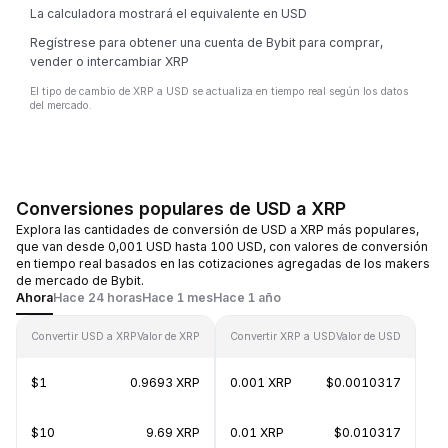
La calculadora mostrará el equivalente en USD
Regístrese para obtener una cuenta de Bybit para comprar,
vender o intercambiar XRP
El tipo de cambio de XRP a USD se actualiza en tiempo real según los datos
del mercado.
Conversiones populares de USD a XRP
Explora las cantidades de conversión de USD a XRP más populares,
que van desde 0,001 USD hasta 100 USD, con valores de conversión
en tiempo real basados en las cotizaciones agregadas de los makers
de mercado de Bybit.
Ahora
Hace 24 horas
Hace 1 mes
Hace 1 año
Convertir USD a XRP
Valor de XRP
Convertir XRP a USD
Valor de USD
$1
0.9693 XRP
0.001 XRP
$0.0010317
$10
9.69 XRP
0.01 XRP
$0.010317