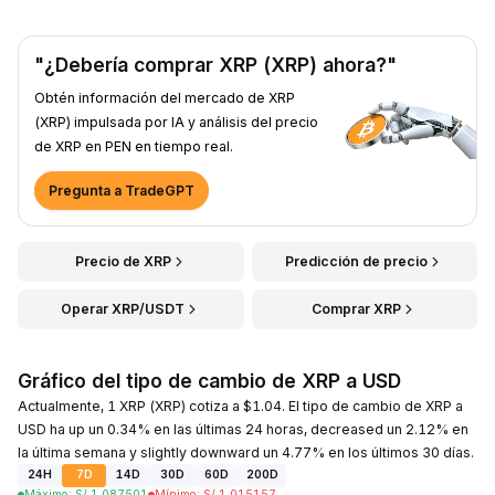
"¿Debería comprar XRP (XRP) ahora?"
Obtén información del mercado de XRP
(XRP) impulsada por IA y análisis del precio
de XRP en PEN en tiempo real.
Pregunta a TradeGPT
Precio de XRP
Predicción de precio
Operar XRP/USDT
Comprar XRP
Gráfico del tipo de cambio de XRP a USD
Actualmente, 1 XRP (XRP) cotiza a $1.04. El tipo de cambio de XRP a
USD ha up un 0.34% en las últimas 24 horas, decreased un 2.12% en
la última semana y slightly downward un 4.77% en los últimos 30 días.
24H
7D
14D
30D
60D
200D
Máximo
:
S/.
1.087501
Mínimo
:
S/.
1.015157