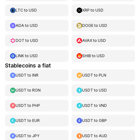
LTC
to
USD
XRP
to
USD
ADA
to
USD
DOGE
to
USD
DOT
to
USD
AVAX
to
USD
LINK
to
USD
SHIB
to
USD
Stablecoins a fiat
USDT
to
INR
USDT
to
PLN
USDT
to
RON
USDT
to
USD
USDT
to
PHP
USDT
to
VND
USDT
to
EUR
USDT
to
GBP
USDT
to
JPY
USDT
to
AUD