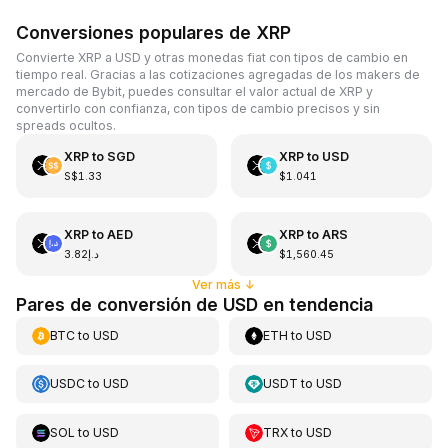
Conversiones populares de XRP
Convierte XRP a USD y otras monedas fiat con tipos de cambio en
tiempo real. Gracias a las cotizaciones agregadas de los makers de
mercado de Bybit, puedes consultar el valor actual de XRP y
convertirlo con confianza, con tipos de cambio precisos y sin
spreads ocultos.
XRP
to
SGD
XRP
to
USD
S$1.33
$1.041
XRP
to
AED
XRP
to
ARS
د.إ3.82
$1,560.45
Ver más
↓
Pares de conversión de USD en tendencia
BTC
to
USD
ETH
to
USD
USDC
to
USD
USDT
to
USD
SOL
to
USD
TRX
to
USD