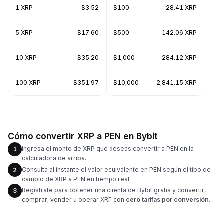
1 XRP
$3.52
$100
28.41 XRP
5 XRP
$17.60
$500
142.06 XRP
10 XRP
$35.20
$1,000
284.12 XRP
100 XRP
$351.97
$10,000
2,841.15 XRP
Cómo convertir XRP a PEN en Bybit
Ingresa el monto de XRP que deseas convertir a PEN en la
1
calculadora de arriba.
Consulta al instante el valor equivalente en PEN según el tipo de
2
cambio de XRP a PEN en tiempo real.
Regístrate para obtener una cuenta de Bybit gratis y convertir,
3
comprar, vender u operar XRP con
cero tarifas por conversión
.