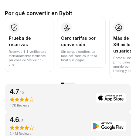
Por qué convertir en Bybit
Prueba de
Cero tarifas por
Más de
reservas
conversión
86 millone
usuarios
Reservas 1:1 verificadas
Sin cargos ocultos. La
mensualmente mediante
tasa cotizada es la tasa
Únete a uno de
pruebas de Merkle on-
final que pagas.
principales ex
chain.
mundo por vol
trading y liqui
4.7
/ 5
47K Reviews
4.6
/ 5
1.4M Reviews