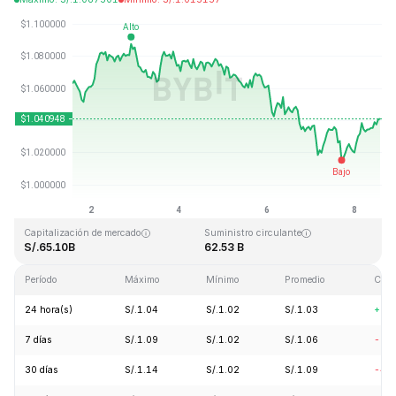
Última actualización: 2026-08-08, 13:54 GMT+0
Máximo histórico
Mínimo histórico
S/.3.65
S/.0.002686
Capitalización de mercado
Suministro circulante
S/.65.10B
62.53 B
Período
Máximo
Mínimo
Promedio
Cam
24 hora(s)
S/.1.04
S/.1.02
S/.1.03
+0.
7 días
S/.1.09
S/.1.02
S/.1.06
-2.
30 días
S/.1.14
S/.1.02
S/.1.09
-4.