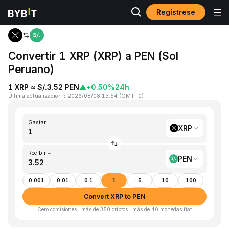
Regístrese
Inicio
XRP to PEN
Convertir 1 XRP (XRP) a PEN (Sol
Peruano)
1 XRP ≈ S/.3.52 PEN
▲
+0.50%
24h
Última actualización
：
2026/08/08 13:54
(
GMT+0
)
Gastar
XRP
Recibir ~
PEN
0.001
0.01
0.1
1
5
10
100
Convert XRP to PEN
Cero comisiones · más de 350 criptos · más de 40 monedas fiat