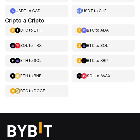
USDT
to
CAD
USDT
to
CHF
Cripto a Cripto
BTC
to
ETH
BTC
to
ADA
SOL
to
TRX
BTC
to
SOL
ETH
to
SOL
BTC
to
XRP
ETH
to
BNB
SOL
to
AVAX
BTC
to
DOGE