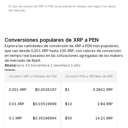
El tipo de cambio de XRP a PEN se actualiza en tiempo real según los datos
del mercado.
Conversiones populares de XRP a PEN
Explora las cantidades de conversión de XRP a PEN más populares,
que van desde 0,001 XRP hasta 100 XRP, con valores de conversión
en tiempo real basados en las cotizaciones agregadas de los makers
de mercado de Bybit.
Ahora
Hace 24 horas
Hace 1 mes
Hace 1 año
Convertir XRP a PEN
Valor de PEN
Convertir PEN a XRP
Valor de XRP
0.001 XRP
$0.0035197
$1
0.2841 XRP
0.01 XRP
$0.03519699
$10
2.84 XRP
0.1 XRP
$0.35196994
$50
14.21 XRP