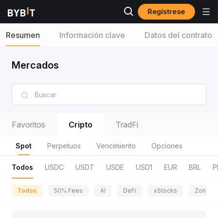
Regístrese
Resumen
Información clave
Datos del contrato
Mercados
Favoritos
Cripto
TradFi
Spot
Perpetuos
Vencimiento
Opciones
Todos
USDC
USDT
USDE
USD1
EUR
BRL
P
Todos
50% Fees
AI
DeFi
xStocks
Zona de