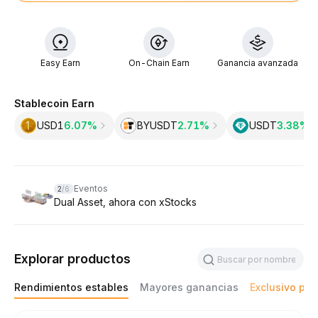
Easy Earn
On-Chain Earn
Ganancia avanzada
Stablecoin Earn
USD1
6.07%
BYUSDT
2.71%
USDT
3.38‎%
Slide 2 of 6
Eventos
2
/
6
Dual Asset, ahora con xStocks
Explorar productos
Rendimientos estables
Mayores ganancias
Exclusivo par