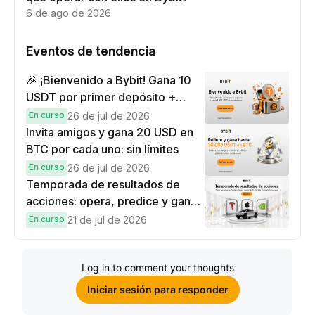
6 de ago de 2026
Eventos de tendencia
🎉 ¡Bienvenido a Bybit! Gana 10
USDT por primer depósito +
hasta 9,999 USDT en
En curso
26 de jul de 2026
recompensas
Invita amigos y gana 20 USD en
BTC por cada uno: sin límites
En curso
26 de jul de 2026
Temporada de resultados de
acciones: opera, predice y gana
una Cybertruck.
En curso
21 de jul de 2026
Log in to comment your thoughts
Iniciar sesión para responder