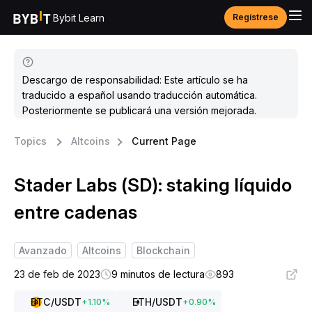
Bybit Learn
Regístrese
Descargo de responsabilidad: Este artículo se ha
traducido a español usando traducción automática.
Posteriormente se publicará una versión mejorada.
Topics
Altcoins
Current Page
Stader Labs (SD): staking líquido
entre cadenas
Avanzado
Altcoins
Blockchain
23 de feb de 2023
9 minutos de lectura
893
BTC
/USDT
ETH
/USDT
+
1.10
%
+
0.90
%