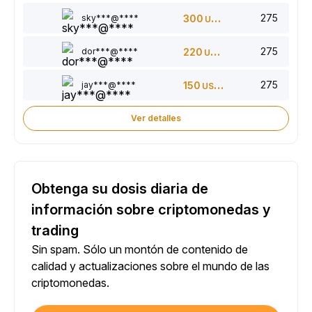
275
sky***@****
300
USDT
275
dor***@****
220
USDT
275
jay***@****
150
USDT
Ver detalles
Obtenga su dosis diaria de
información sobre criptomonedas y
trading
Sin spam. Sólo un montón de contenido de
calidad y actualizaciones sobre el mundo de las
criptomonedas.