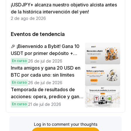
¡USDJPY+ alcanza nuestro objetivo alcista antes
de la histórica intervención del yen!
2 de ago de 2026
Eventos de tendencia
🎉 ¡Bienvenido a Bybit! Gana 10
USDT por primer depósito +
hasta 9,999 USDT en
En curso
26 de jul de 2026
recompensas
Invita amigos y gana 20 USD en
BTC por cada uno: sin límites
En curso
26 de jul de 2026
Temporada de resultados de
acciones: opera, predice y gana
una Cybertruck.
En curso
21 de jul de 2026
Log in to comment your thoughts