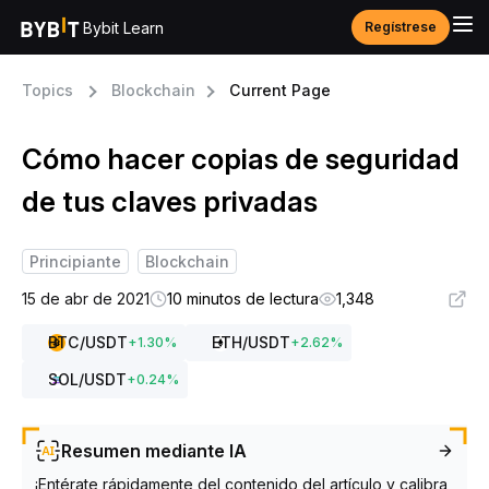
Bybit Learn
Regístrese
Topics
Blockchain
Current Page
Cómo hacer copias de seguridad
de tus claves privadas
Principiante
Blockchain
15 de abr de 2021
10 minutos de lectura
1,348
BTC
/USDT
ETH
/USDT
+
1.30
%
+
2.62
%
SOL
/USDT
+
0.24
%
Resumen mediante IA
¡Entérate rápidamente del contenido del artículo y calibra