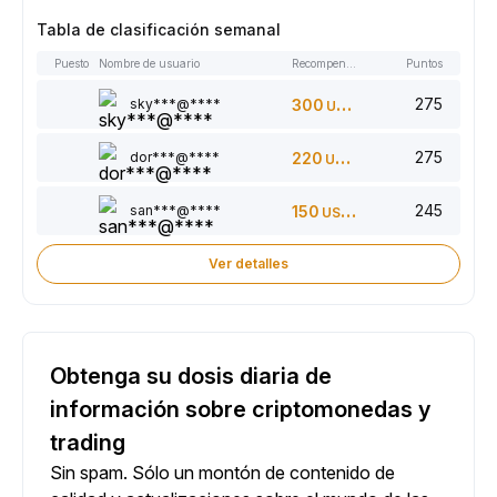
Tabla de clasificación semanal
Puesto
Nombre de usuario
Recompensas
Puntos
275
sky***@****
300
USDT
275
dor***@****
220
USDT
245
san***@****
150
USDT
Ver detalles
Obtenga su dosis diaria de
información sobre criptomonedas y
trading
Sin spam. Sólo un montón de contenido de