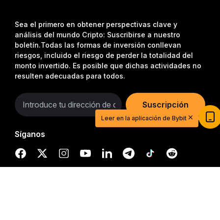
Sea el primero en obtener perspectivas clave y
análisis del mundo Cripto: Suscribirse a nuestro
boletín.
Todas las formas de inversión conllevan
riesgos, incluido el riesgo de perder la totalidad del
monto invertido. Es posible que dichas actividades no
resulten adecuadas para todos.
Inicia tu aventura en el trading con $20
USDT
Suscripción
Regístrate, deposita y empieza a ganar $20 hoy
Leer en la aplicación de Bybit
mismo
Síganos
Únete
Resumen detallado
© 2018-2026 Bybit.com. Todos los derechos reservados.