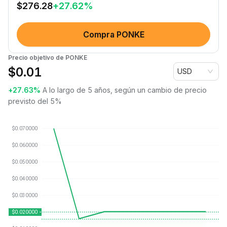
$
276.28
+
27.62
%
Compra PONKE
Precio objetivo de PONKE
$
0.01
USD
+27.63%
A lo largo de 5 años, según un cambio de precio
previsto del 5%