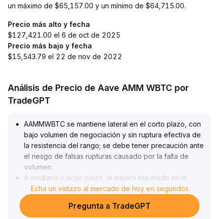
un máximo de $65,157.00 y un mínimo de $64,715.00.
Precio más alto y fecha
$127,421.00 el 6 de oct de 2025
Precio más bajo y fecha
$15,543.79 el 22 de nov de 2022
Análisis de Precio de Aave AMM WBTC por
TradeGPT
AAMMWBTC se mantiene lateral en el corto plazo, con
bajo volumen de negociación y sin ruptura efectiva de
la resistencia del rango; se debe tener precaución ante
el riesgo de falsas rupturas causado por la falta de
volumen
.
A mediano y largo plazo, la mejora esperada en la
liquidez macroeconómica y el ingreso de instituciones
Echa un vistazo al mercado de hoy en segundos
brindan nuevas oportunidades al mercado de
Pregunta a TradeGPT
criptomonedas, y los tokens de pequeña y mediana