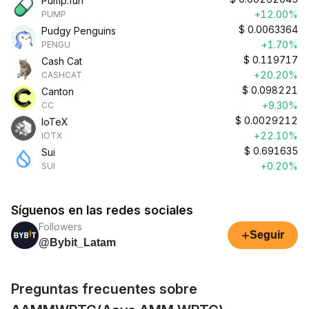
Pump.fun
+12.00%
PUMP
$
0.0063364
Pudgy Penguins
+1.70%
PENGU
$
0.119717
Cash Cat
+20.20%
CASHCAT
$
0.098221
Canton
+9.30%
CC
$
0.0029212
IoTeX
+22.10%
IOTX
$
0.691635
Sui
+0.20%
SUI
Síguenos en las redes sociales
Followers
+
Seguir
@Bybit_Latam
Preguntas frecuentes sobre