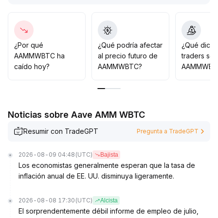
capitalización pueden beneficiarse
.
Se recomienda operar dentro del rango por ahora,
monitorear de cerca los cambios en el volumen y los
avances de la política macroeconómica; si el precio
rompe con fuerte volumen por encima del borde
¿Por qué
¿Qué podría afectar
¿Qué dicen
superior de 0
.
AAMMWBTC ha
al precio futuro de
traders so
00012 BTC, se puede aumentar la posición con
caído hoy?
AAMMWBTC?
AAMMWBT
moderación, pero se debe mantener la cautela mientras
no haya una ruptura efectiva
.
Noticias sobre Aave AMM WBTC
Resumir con TradeGPT
Pregunta a TradeGPT
2026-08-09 04:48
(UTC)
Bajista
Los economistas generalmente esperan que la tasa de
inflación anual de EE. UU. disminuya ligeramente.
2026-08-08 17:30
(UTC)
Alcista
El sorprendentemente débil informe de empleo de julio,