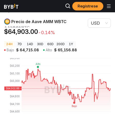
Regístrese
Precios de
Precio de Aave AMM WBTC
Criptomonedas
AAMMWBTC
Precio de Aave AMM WBTC
USD
AAMMWBTC
$64,903.00
-0.14%
24H
7D
14D
30D
60D
200D
1Y
Bajo
$
64,715.08
Alto
$
65,156.88