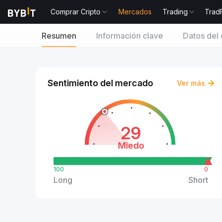
Comprar Cripto
Mercados
Trading
Trad
Resumen
Información clave
Datos del 
Sentimiento del mercado
Ver más
29
Miedo
100
0
Long
Short