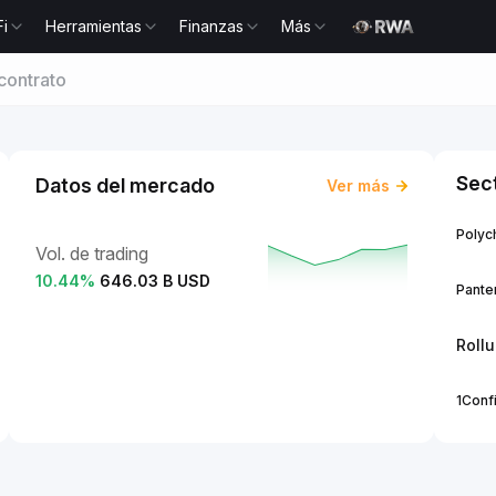
Fi
Herramientas
Finanzas
Más
contrato
Sec
Datos del mercado
Ver más
Polych
Vol. de trading
10.44
%
646.03 B USD
Panter
Roll