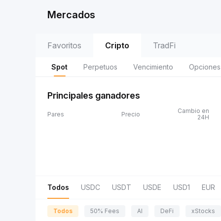
Mercados
Favoritos
Cripto
TradFi
Spot
Perpetuos
Vencimiento
Opciones
Principales ganadores
Cambio en
Pares
Precio
24H
Todos
USDC
USDT
USDE
USD1
EUR
Todos
50% Fees
AI
DeFi
xStocks