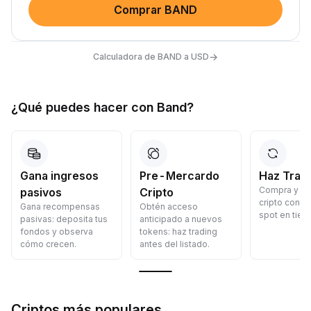
Comprar BAND
→
Calculadora de BAND a USD
¿Qué puedes hacer con Band?
Gana ingresos
Pre-Mercardo
Haz Trad
Compra y v
pasivos
Cripto
cripto con p
Gana recompensas
Obtén acceso
spot en tiem
pasivas: deposita tus
anticipado a nuevos
fondos y observa
tokens: haz trading
cómo crecen.
antes del listado.
Criptos más populares