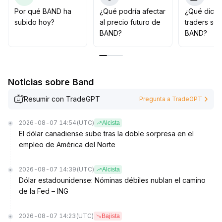
Operativamente, a corto plazo se recomienda
Por qué BAND ha
¿Qué podría afectar
¿Qué dicen
monitorear dinámicamente el comportamiento del
subido hoy?
al precio futuro de
traders so
soporte en las zonas mencionadas y combinarlo con
BAND?
BAND?
los cambios en el volumen para detectar señales de
consolidación
.
A mediano plazo, es necesario seguir la tendencia de
Bitcoin y la recuperación del sentimiento
Noticias sobre Band
macroeconómico; si el entorno mejora, BAND podría
volver a superar los 0
.
Resumir con TradeGPT
Pregunta a TradeGPT
18, de lo contrario, el riesgo de caída aún debe ser
vigilado
.
2026-08-07 14:54
(UTC)
Alcista
El dólar canadiense sube tras la doble sorpresa en el
empleo de América del Norte
2026-08-07 14:39
(UTC)
Alcista
Dólar estadounidense: Nóminas débiles nublan el camino
de la Fed – ING
2026-08-07 14:23
(UTC)
Bajista