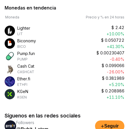
Monedas en tendencia
Moneda
Precio y % en 24 horas
$
2.42
Lighter
+10.00%
LIT
$
0.050722
Biconomy
+41.30%
BICO
$
0.00230407
Pump.fun
-0.40%
PUMP
$
0.099066
Cash Cat
-26.00%
CASHCAT
$
0.381989
Ether.fi
+5.20%
ETHFI
$
0.208986
KGeN
+11.10%
KGEN
Síguenos en las redes sociales
Followers
+
Seguir