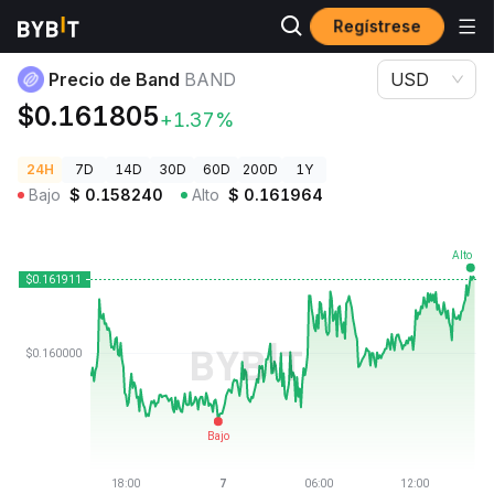
Regístrese
Precios de Criptomonedas
Precio de Band BAND
Precio de Band
BAND
USD
$0.161805
+1.37%
24H
7D
14D
30D
60D
200D
1Y
Bajo
$
0.158240
Alto
$
0.161964