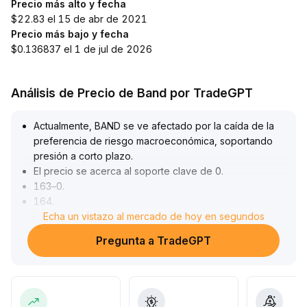
Precio más alto y fecha
$22.83 el 15 de abr de 2021
Precio más bajo y fecha
$0.136837 el 1 de jul de 2026
Análisis de Precio de Band por TradeGPT
Actualmente, BAND se ve afectado por la caída de la
preferencia de riesgo macroeconómica, soportando
presión a corto plazo
.
El precio se acerca al soporte clave de 0
.
163–0
.
164
.
Si no logra consolidarse de manera efectiva, podría
Echa un vistazo al mercado de hoy en segundos
buscar nuevamente los niveles de 0
.
Pregunta a TradeGPT
160 y 0
.
155
.
El volumen de operaciones no muestra un aumento
significativo, lo que indica que la fuerza vendedora aún
está bajo control
.