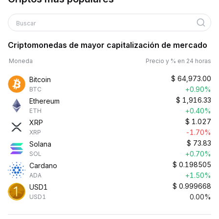
Buscar
Criptomonedas de mayor capitalización de mercado
Moneda
Precio y % en 24 horas
$
64,973.00
Bitcoin
+0.90%
BTC
$
1,916.33
Ethereum
+0.40%
ETH
$
1.027
XRP
-1.70%
XRP
$
73.83
Solana
+0.70%
SOL
$
0.198505
Cardano
+1.50%
ADA
$
0.999668
USD1
0.00%
USD1