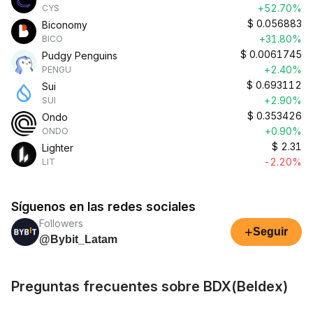
+52.70%
CYS
$
0.056883
Biconomy
+31.80%
BICO
$
0.0061745
Pudgy Penguins
+2.40%
PENGU
$
0.693112
Sui
+2.90%
SUI
$
0.353426
Ondo
+0.90%
ONDO
$
2.31
Lighter
-2.20%
LIT
Síguenos en las redes sociales
Followers
+
Seguir
@Bybit_Latam
Preguntas frecuentes sobre BDX(Beldex)