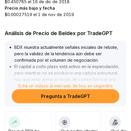
$0.450785 el 16 de dic de 2018
Precio más bajo y fecha
$0.00027519 el 1 de nov de 2019
Análisis de Precio de Beldex por TradeGPT
BDX muestra actualmente señales iniciales de rebote,
pero la validez de la tendencia aún debe ser
confirmada por el volumen de negociación
.
El capital a corto plazo está activo en la especulación,
pero mientras no se produzca una ruptura estructural,
hay que estar alerta al riesgo de corrección tras una
subida débil; se recomienda evitar perseguir las
Echa un vistazo al mercado de hoy en segundos
subidas o vender en pánico
.
Pregunta a TradeGPT
En cuanto a estrategia, se sugiere comprar en caídas,
construir la posición en varias fases, establecer
estrictamente el stop loss por debajo de niveles
técnicos clave, y esperar pacientemente una ruptura
con aumento de volumen para incrementar la posición
.