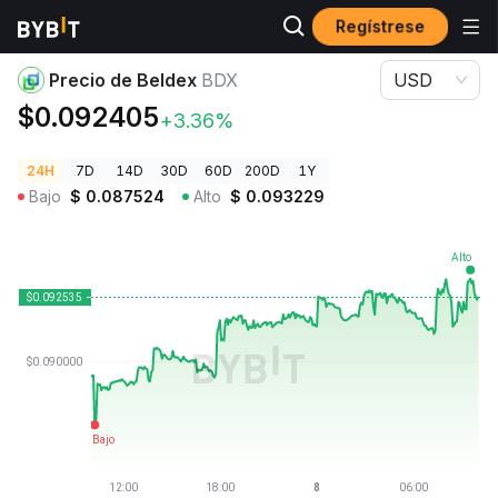
Regístrese
Precios de Criptomonedas
Precio de Beldex BDX
Precio de Beldex
BDX
USD
$0.092405
+3.36%
24H
7D
14D
30D
60D
200D
1Y
Bajo
$
0.087524
Alto
$
0.093229