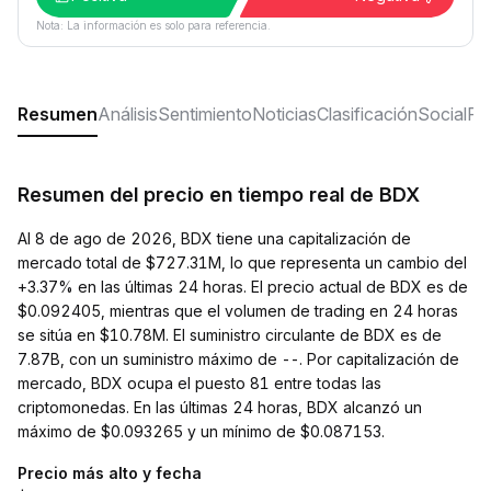
Nota: La información es solo para referencia.
Resumen
Análisis
Sentimiento
Noticias
Clasificación
Social
Pr
Resumen del precio en tiempo real de BDX
Al 8 de ago de 2026, BDX tiene una capitalización de
mercado total de $727.31M, lo que representa un cambio del
+3.37% en las últimas 24 horas. El precio actual de BDX es de
$0.092405, mientras que el volumen de trading en 24 horas
se sitúa en $10.78M. El suministro circulante de BDX es de
7.87B, con un suministro máximo de --. Por capitalización de
mercado, BDX ocupa el puesto 81 entre todas las
criptomonedas. En las últimas 24 horas, BDX alcanzó un
máximo de $0.093265 y un mínimo de $0.087153.
Precio más alto y fecha