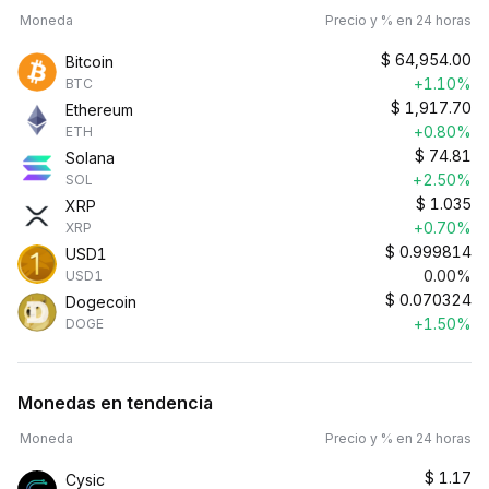
Moneda
Precio y % en 24 horas
$
64,954.00
Bitcoin
+1.10%
BTC
$
1,917.70
Ethereum
+0.80%
ETH
$
74.81
Solana
+2.50%
SOL
$
1.035
XRP
+0.70%
XRP
$
0.999814
USD1
0.00%
USD1
$
0.070324
Dogecoin
+1.50%
DOGE
Monedas en tendencia
Moneda
Precio y % en 24 horas
$
1.17
Cysic