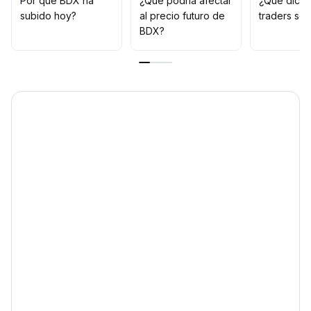
Por qué BDX ha
¿Qué podría afectar
¿Qué dicen
subido hoy?
al precio futuro de
traders so
BDX?