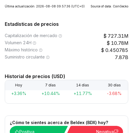
Última actualización: 2026-08-08 09:57:36
(UTC+0)
Source of data: CoinGecko
Estadísticas de precios
Capitalización de mercado
727.31M
Volumen 24H
10.78M
Máximo histórico
0.450785
Suministro circulante
7.87B
Historial de precios (USD)
Hoy
7 días
14 días
30 días
+3.36%
+10.44%
+11.77%
-3.68%
¿Cómo te sientes acerca de Beldex (BDX) hoy?
Positiva
Negativa