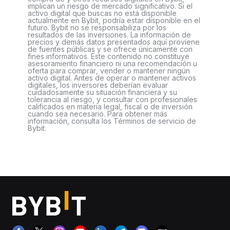
implican un riesgo de mercado significativo. Si el
activo digital que buscas no está disponible
actualmente en Bybit, podría estar disponible en el
futuro. Bybit no se responsabiliza por los
resultados de las inversiones. La información de
precios y demás datos presentados aquí proviene
de fuentes públicas y se ofrece únicamente con
fines informativos. Este contenido no constituye
asesoramiento financiero ni una recomendación u
oferta para comprar, vender o mantener ningún
activo digital. Antes de operar o mantener activos
digitales, los inversores deberían evaluar
cuidadosamente su situación financiera y su
tolerancia al riesgo, y consultar con profesionales
calificados en materia legal, fiscal o de inversión
cuando sea necesario. Para obtener más
información, consulta los Términos de servicio de
Bybit.