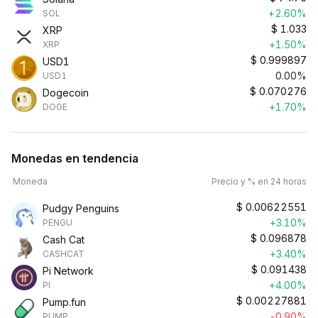
+2.60%
SOL
$
1.033
XRP
+1.50%
XRP
$
0.999897
USD1
0.00%
USD1
$
0.070276
Dogecoin
+1.70%
DOGE
Monedas en tendencia
Moneda
Precio y % en 24 horas
$
0.00622551
Pudgy Penguins
+3.10%
PENGU
$
0.096878
Cash Cat
+3.40%
CASHCAT
$
0.091438
Pi Network
+4.00%
PI
$
0.00227881
Pump.fun
-0.90%
PUMP