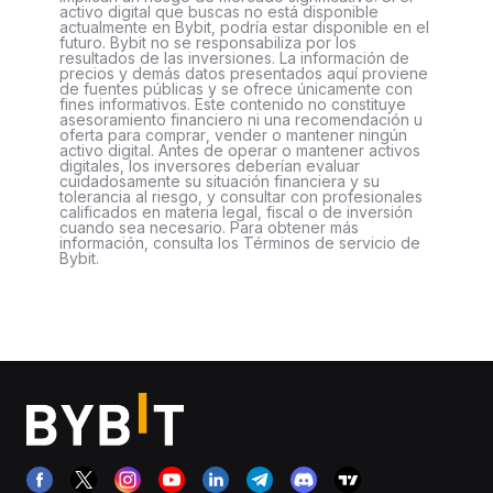
activo digital que buscas no está disponible
actualmente en Bybit, podría estar disponible en el
futuro. Bybit no se responsabiliza por los
resultados de las inversiones. La información de
precios y demás datos presentados aquí proviene
de fuentes públicas y se ofrece únicamente con
fines informativos. Este contenido no constituye
asesoramiento financiero ni una recomendación u
oferta para comprar, vender o mantener ningún
activo digital. Antes de operar o mantener activos
digitales, los inversores deberían evaluar
cuidadosamente su situación financiera y su
tolerancia al riesgo, y consultar con profesionales
calificados en materia legal, fiscal o de inversión
cuando sea necesario. Para obtener más
información, consulta los Términos de servicio de
Bybit.