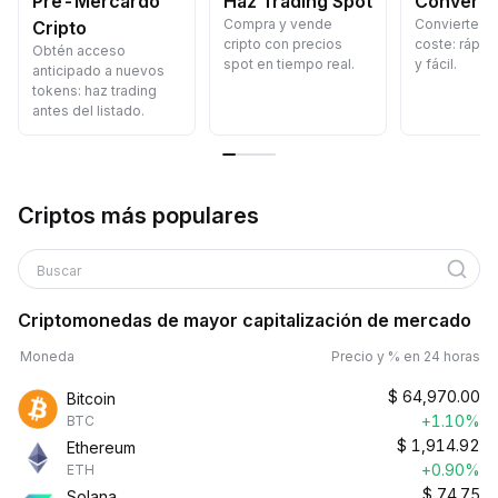
Pre-Mercardo
Haz Trading Spot
Convertir
Compra y vende
Convierte cr
Cripto
cripto con precios
coste: rápid
Obtén acceso
spot en tiempo real.
y fácil.
anticipado a nuevos
tokens: haz trading
antes del listado.
Criptos más populares
Buscar
Criptomonedas de mayor capitalización de mercado
Moneda
Precio y % en 24 horas
$
64,970.00
Bitcoin
+1.10%
BTC
$
1,914.92
Ethereum
+0.90%
ETH
$
74.75
Solana