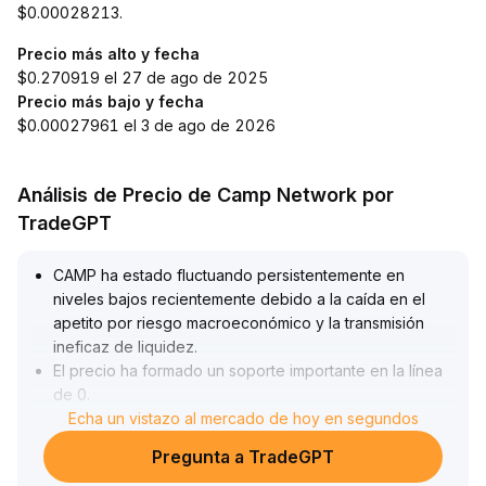
$0.00028213.
Precio más alto y fecha
$0.270919 el 27 de ago de 2025
Precio más bajo y fecha
$0.00027961 el 3 de ago de 2026
Análisis de Precio de Camp Network por
TradeGPT
CAMP ha estado fluctuando persistentemente en
niveles bajos recientemente debido a la caída en el
apetito por riesgo macroeconómico y la transmisión
ineficaz de liquidez
.
El precio ha formado un soporte importante en la línea
de 0
.
00028, pero la resistencia en 0
Echa un vistazo al mercado de hoy en segundos
.
00032–0
.
Pregunta a TradeGPT
00033 arriba es evidente y la divergencia entre