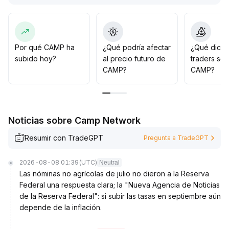
volumen y precio indica que no hay compras
sustanciales
.
Se recomienda en el corto plazo observar la
estabilidad del soporte y el comportamiento del
volumen de negociaciones; si se acompaña de una
Por qué CAMP ha
¿Qué podría afectar
¿Qué dicen
mejora en los riesgos macroeconómicos y una ruptura
subido hoy?
al precio futuro de
traders so
del nivel de resistencia con mayor volumen, podría
CAMP?
CAMP?
existir una oportunidad para un rebote estructural
.
De lo contrario, la presión en niveles altos persiste, por
lo que se mantiene una actitud prudente
.
Noticias sobre Camp Network
Resumir con TradeGPT
Pregunta a TradeGPT
2026-08-08 01:39
(UTC)
Neutral
Las nóminas no agrícolas de julio no dieron a la Reserva
Federal una respuesta clara; la "Nueva Agencia de Noticias
de la Reserva Federal": si subir las tasas en septiembre aún
depende de la inflación.