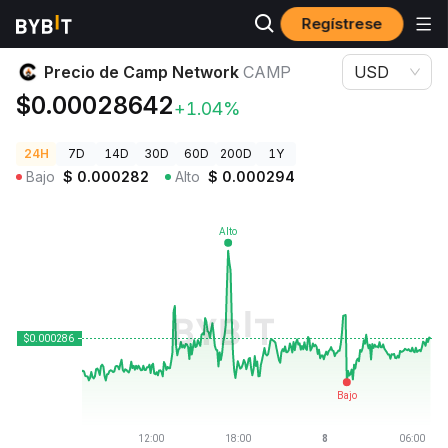
Regístrese
Precios de Criptomonedas
Precio de Camp Network CAMP
Precio de Camp Network
CAMP
USD
$0.00028642
+1.04%
24H
7D
14D
30D
60D
200D
1Y
Bajo
$
0.000282
Alto
$
0.000294