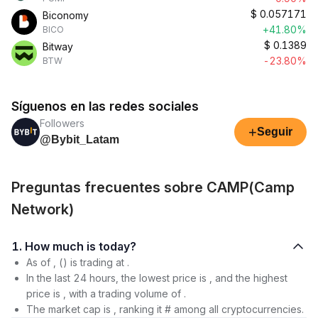
$
0.057171
Biconomy
+41.80%
BICO
$
0.1389
Bitway
-23.80%
BTW
Síguenos en las redes sociales
Followers
+
Seguir
@Bybit_Latam
Preguntas frecuentes sobre CAMP(Camp
Network)
1. How much is today?
As of , () is trading at .
In the last 24 hours, the lowest price is , and the highest
price is , with a trading volume of .
The market cap is , ranking it # among all cryptocurrencies.