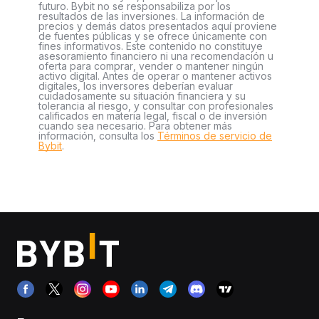
futuro. Bybit no se responsabiliza por los
resultados de las inversiones. La información de
precios y demás datos presentados aquí proviene
de fuentes públicas y se ofrece únicamente con
fines informativos. Este contenido no constituye
asesoramiento financiero ni una recomendación u
oferta para comprar, vender o mantener ningún
activo digital. Antes de operar o mantener activos
digitales, los inversores deberían evaluar
cuidadosamente su situación financiera y su
tolerancia al riesgo, y consultar con profesionales
calificados en materia legal, fiscal o de inversión
cuando sea necesario. Para obtener más
información, consulta los
Términos de servicio de
Bybit
.