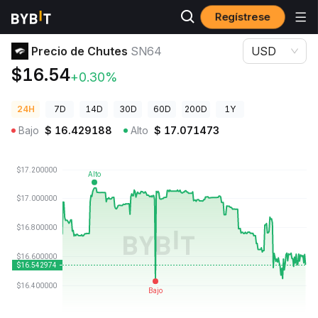
Regístrese
Precios de Criptomonedas
Precio de Chutes SN64
Precio de Chutes
SN64
USD
$16.54
+0.30%
24H
7D
14D
30D
60D
200D
1Y
Bajo
$
16.429188
Alto
$
17.071473