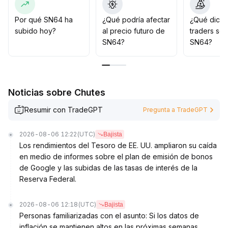
Posteriormente, se debe prestar especial atención al
volumen de negociación y a las señales de ruptura
Por qué SN64 ha
¿Qué podría afectar
¿Qué dicen
alcista; solo si el volumen acompaña eficientemente,
subido hoy?
al precio futuro de
traders so
podrá confirmarse el dominio de los compradores, de
SN64?
SN64?
lo contrario, es importante prevenir un aumento de la
volatilidad y el riesgo de correcciones
.
Noticias sobre Chutes
Resumir con TradeGPT
Pregunta a TradeGPT
2026-08-06 12:22
(UTC)
Bajista
Los rendimientos del Tesoro de EE. UU. ampliaron su caída
en medio de informes sobre el plan de emisión de bonos
de Google y las subidas de las tasas de interés de la
Reserva Federal.
2026-08-06 12:18
(UTC)
Bajista
Personas familiarizadas con el asunto: Si los datos de
inflación se mantienen altos en las próximas semanas,