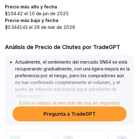
Precio más alto y fecha
$104.42 el 10 de jun de 2025
Precio más bajo y fecha
$0.344143 el 26 de mar de 2026
Análisis de Precio de Chutes por TradeGPT
Actualmente, el sentimiento del mercado SN64 se está
recuperando gradualmente, con una ligera mejora en la
preferencia por el riesgo, pero los compradores aún
no han confirmado completamente el volumen, y el
punto de inflexión estructural sigue pendiente de
observación
.
En cuanto a la operativa, se recomienda a los
Echa un vistazo al mercado de hoy en segundos
inversores realizar compras escalonadas en la zona
Pregunta a TradeGPT
central tras una corrección (consultando medias
móviles anteriores y niveles psicológicos clave),
controlar estrictamente el tamaño de las posiciones y
establecer stop-loss por debajo de los soportes clave
.