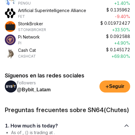
+1.40%
PENGU
$
0.135962
Artificial Superintelligence Alliance
-9.40%
FET
$
0.01972427
StonkBroker
+33.50%
STONKBROKER
$
0.092588
Pi Network
+4.90%
PI
$
0.145172
Cash Cat
+69.80%
CASHCAT
Síguenos en las redes sociales
Followers
+
Seguir
@Bybit_Latam
Preguntas frecuentes sobre SN64(Chutes)
1. How much is today?
As of , () is trading at .