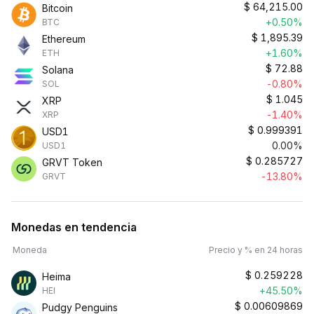
$
64,215.00
Bitcoin
+0.50%
BTC
$
1,895.39
Ethereum
+1.60%
ETH
$
72.88
Solana
-0.80%
SOL
$
1.045
XRP
-1.40%
XRP
$
0.999391
USD1
0.00%
USD1
$
0.285727
GRVT Token
-13.80%
GRVT
Monedas en tendencia
Moneda
Precio y % en 24 horas
$
0.259228
Heima
+45.50%
HEI
$
0.00609869
Pudgy Penguins