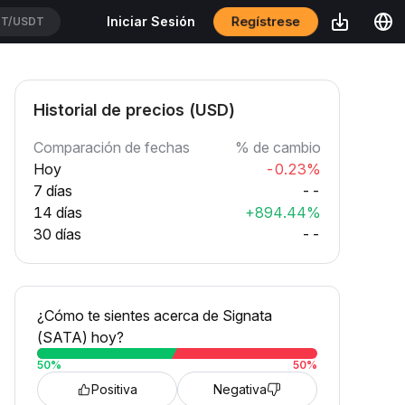
Regístrese
Iniciar Sesión
UUSDT
Historial de precios (USD)
Comparación de fechas
% de cambio
Hoy
-0.23%
7 días
--
14 días
+894.44%
30 días
--
¿Cómo te sientes acerca de Signata
(SATA) hoy?
50
%
50
%
Positiva
Negativa