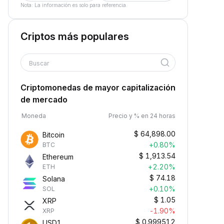
Nota: La información es solo para referencia.
Criptos más populares
Buscar
Criptomonedas de mayor capitalización
de mercado
Moneda
Precio y % en 24 horas
$
64,898.00
Bitcoin
+0.80%
BTC
$
1,913.54
Ethereum
+2.20%
ETH
$
74.18
Solana
+0.10%
SOL
$
1.05
XRP
-1.90%
XRP
$
0.999512
USD1