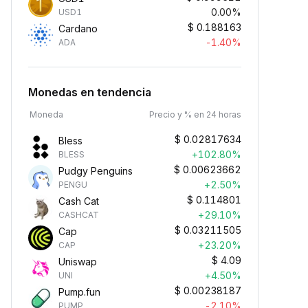
0.00%
USD1
$
0.188163
Cardano
-1.40%
ADA
Monedas en tendencia
Moneda
Precio y % en 24 horas
$
0.02817634
Bless
+102.80%
BLESS
$
0.00623662
Pudgy Penguins
+2.50%
PENGU
$
0.114801
Cash Cat
+29.10%
CASHCAT
$
0.03211505
Cap
+23.20%
CAP
$
4.09
Uniswap
+4.50%
UNI
$
0.00238187
Pump.fun
-2.10%
PUMP