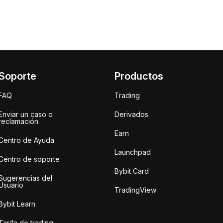
Soporte
Productos
FAQ
Trading
Enviar un caso o
Derivados
reclamación
Earn
Centro de Ayuda
Launchpad
Centro de soporte
Bybit Card
Sugerencias del
Usuario
TradingView
Bybit Learn
Tarifa de trading