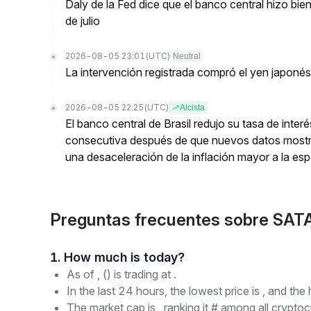
Daly de la Fed dice que el banco central hizo bien
de julio
2026-08-05 23:01
(UTC)
Neutral
La intervención registrada compró el yen japoné
2026-08-05 22:25
(UTC)
Alcista
El banco central de Brasil redujo su tasa de inte
consecutiva después de que nuevos datos mostr
una desaceleración de la inflación mayor a la es
Preguntas frecuentes sobre SAT
1. How much is today?
As of , () is trading at .
In the last 24 hours, the lowest price is , and the 
The market cap is , ranking it # among all cryptoc