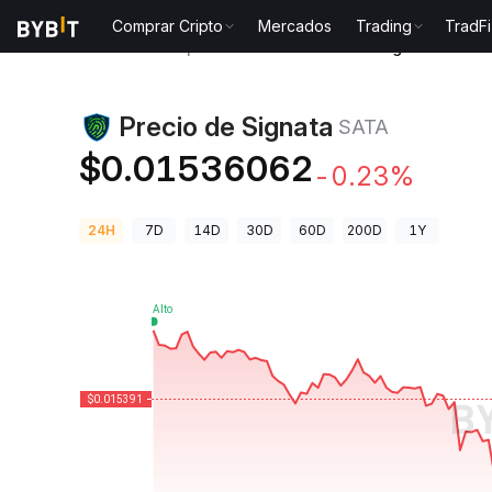
Comprar Cripto
Mercados
Trading
TradFi
Precios de Criptomonedas
Precio de Signata SATA
Precio de Signata
SATA
$0.01536062
-0.23%
24H
7D
14D
30D
60D
200D
1Y