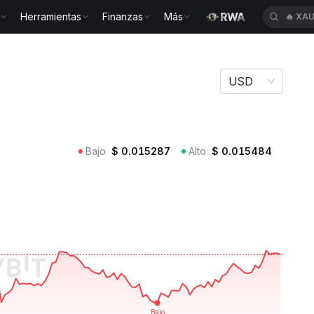
Herramientas
Finanzas
Más
🔥
XA
USD
Bajo
$
0.015287
Alto
$
0.015484