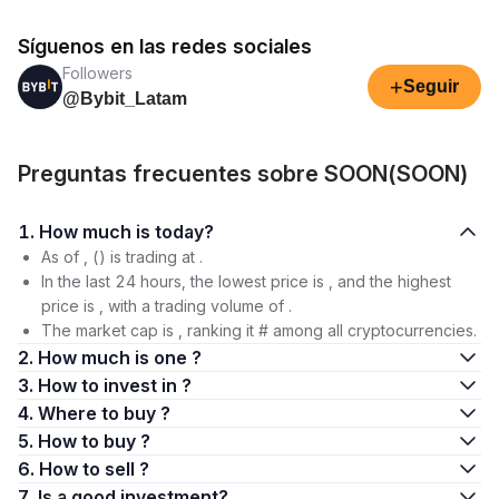
Síguenos en las redes sociales
Followers
+
Seguir
@Bybit_Latam
Preguntas frecuentes sobre SOON(SOON)
1. How much is today?
As of , () is trading at .
In the last 24 hours, the lowest price is , and the highest
price is , with a trading volume of .
The market cap is , ranking it # among all cryptocurrencies.
2. How much is one ?
3. How to invest in ?
4. Where to buy ?
5. How to buy ?
6. How to sell ?
7. Is a good investment?