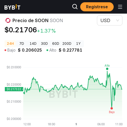
Regístrese
Precios de Criptomonedas
Precio de SOON SOON
Precio de SOON
SOON
USD
$0.21706
+1.37%
24H
7D
14D
30D
60D
200D
1Y
Bajo
$
0.206025
Alto
$
0.227781