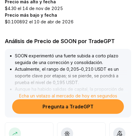
Precio más alto y fecha
$4.30 el 14 de nov de 2025
Precio más bajo y fecha
$0.100892 el 10 de abr de 2026
Análisis de Precio de SOON por TradeGPT
SOON experimentó una fuerte subida a corto plazo
seguida de una corrección y consolidación
.
Actualmente, el rango de 0,205–0,210 USDT es un
soporte clave por etapas; si se pierde, se pondrá a
prueba el nivel de 0,195 USDT
.
Aunque ha habido salidas de capital, la proporción de
posiciones largas de las instituciones ha aumentado, lo
Echa un vistazo al mercado de hoy en segundos
que refleja una disposición para posicionarse en
Pregunta a TradeGPT
caídas
.
Impulsado por la mejora del entorno macroeconómico y
la preferencia por el riesgo tecnológico, el valor de
SOON para una asignación a medio y largo plazo sigue
siendo destacado
.