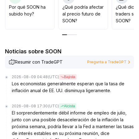
Recomendación estratégica: vigilar la solidez del
Por qué SOON ha
¿Qué podría afectar
¿Qué dicen
soporte a corto plazo, mantener una posición neutral-
subido hoy?
al precio futuro de
traders so
alcista, entrar gradualmente durante las correcciones y
SOON?
SOON?
estar atentos al riesgo de presión vendedora si se
rompe el soporte
.
Noticias sobre SOON
Resumir con TradeGPT
Pregunta a TradeGPT
2026-08-09 04:48
(UTC)
Bajista
Los economistas generalmente esperan que la tasa de
inflación anual de EE. UU. disminuya ligeramente.
2026-08-08 17:30
(UTC)
Alcista
El sorprendentemente débil informe de empleo de julio,
junto con una posible desaceleración de la inflación la
próxima semana, podría llevar a la Fed a mantener las tasas
de interés estables en su próxima reunión, dice