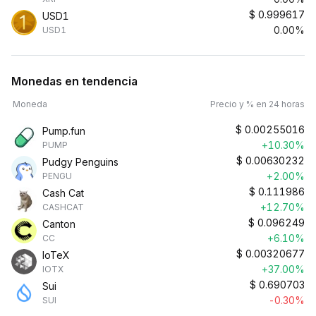
$
0.999617
USD1
0.00%
USD1
Monedas en tendencia
Moneda
Precio y % en 24 horas
$
0.00255016
Pump.fun
+10.30%
PUMP
$
0.00630232
Pudgy Penguins
+2.00%
PENGU
$
0.111986
Cash Cat
+12.70%
CASHCAT
$
0.096249
Canton
+6.10%
CC
$
0.00320677
IoTeX
+37.00%
IOTX
$
0.690703
Sui
-0.30%
SUI