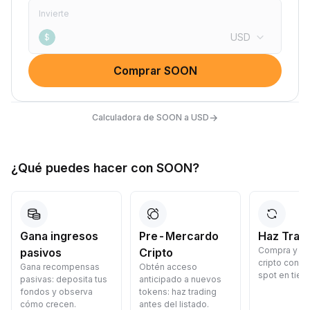
Invierte
USD
$
Comprar SOON
→
Calculadora de SOON a USD
¿Qué puedes hacer con SOON?
Gana ingresos
Pre-Mercardo
Haz Trad
Compra y v
pasivos
Cripto
cripto con p
Gana recompensas
Obtén acceso
spot en tiem
pasivas: deposita tus
anticipado a nuevos
fondos y observa
tokens: haz trading
cómo crecen.
antes del listado.