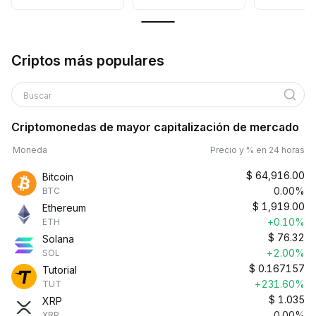
Criptos más populares
Buscar
Criptomonedas de mayor capitalización de mercado
Moneda
Precio y % en 24 horas
$
64,916.00
Bitcoin
0.00%
BTC
$
1,919.00
Ethereum
+0.10%
ETH
$
76.32
Solana
+2.00%
SOL
$
0.167157
Tutorial
+231.60%
TUT
$
1.035
XRP
0.00%
XRP