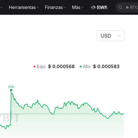
Herramientas
Finanzas
Más
🔥
BTC
USD
Bajo
$
0.000568
Alto
$
0.000583