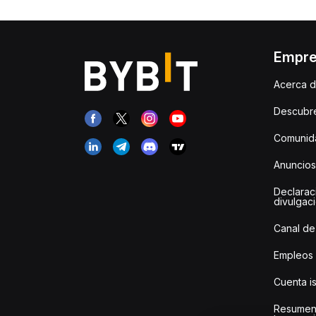
Empr
Acerca d
Descubr
Comunida
Anuncios
Declarac
divulgac
Canal de
Empleos
Cuenta i
Resumen