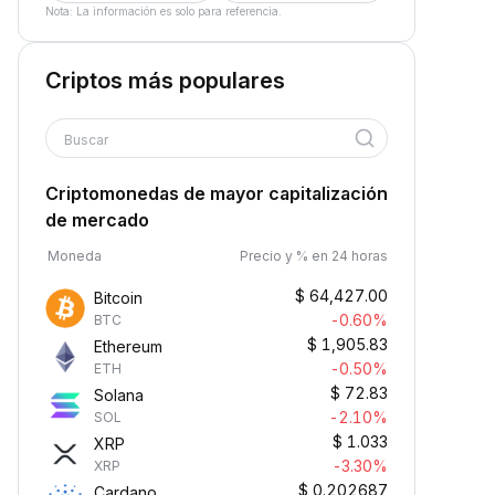
Nota: La información es solo para referencia.
Criptos más populares
Buscar
Criptomonedas de mayor capitalización
de mercado
Moneda
Precio y % en 24 horas
$
64,427.00
Bitcoin
-0.60%
BTC
$
1,905.83
Ethereum
-0.50%
ETH
$
72.83
Solana
-2.10%
SOL
$
1.033
XRP
-3.30%
XRP
$
0.202687
Cardano