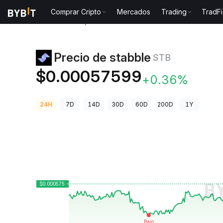
Comprar Cripto
Mercados
Trading
TradFi
Precios de Criptomonedas
Precio de stabble STB
Precio de stabble
STB
$0.00057599
+0.36%
24H
7D
14D
30D
60D
200D
1Y