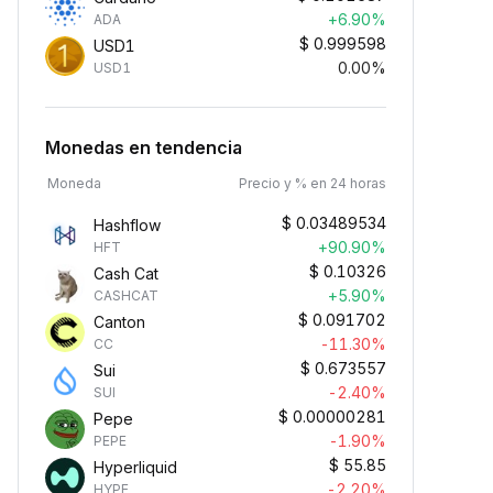
+6.90%
ADA
$
0.999598
USD1
0.00%
USD1
Monedas en tendencia
Moneda
Precio y % en 24 horas
$
0.03489534
Hashflow
+90.90%
HFT
$
0.10326
Cash Cat
+5.90%
CASHCAT
$
0.091702
Canton
-11.30%
CC
$
0.673557
Sui
-2.40%
SUI
$
0.00000281
Pepe
-1.90%
PEPE
$
55.85
Hyperliquid
-2.20%
HYPE