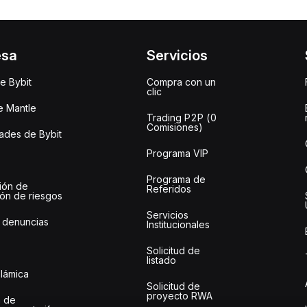
esa
Servicios
e Bybit
Compra con un
clic
e Mantle
Trading P2P (0
Comisiones)
des de Bybit
Programa VIP
Programa de
ión de
Referidos
ión de riesgos
Servicios
 denuncias
Institucionales
Solicitud de
listado
slámica
Solicitud de
proyecto RWA
 de