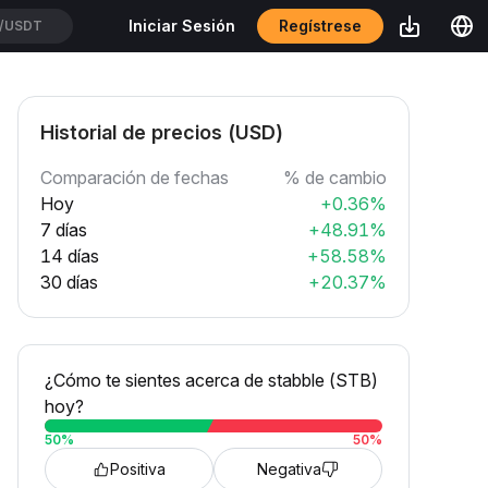
Regístrese
Iniciar Sesión
/USDT
Historial de precios (USD)
Comparación de fechas
% de cambio
Hoy
+0.36%
7 días
+48.91%
14 días
+58.58%
30 días
+20.37%
¿Cómo te sientes acerca de stabble (STB)
hoy?
50
%
50
%
Positiva
Negativa