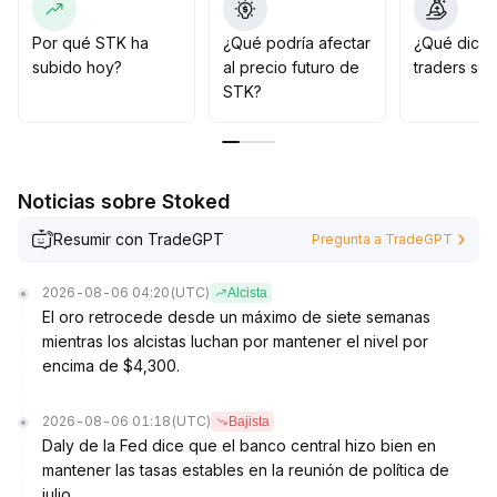
con volumen, adopte una estrategia de seguimiento
con objetivo extendido hasta x+y unidades
.
Por qué STK ha
¿Qué podría afectar
¿Qué dicen
Si rompe efectivamente el rango de soporte (por
subido hoy?
al precio futuro de
traders so
ejemplo, x-z unidades), podría continuar la corrección
STK?
a corto plazo, por lo que se sugiere reducir posiciones
para controlar el riesgo
.
En general, la operativa debe centrarse en seguir
rupturas de rangos, siendo la lógica de corto plazo
Noticias sobre Stoked
dependiente de la continuidad de factores externos
favorables y la dirección de los inversores
Resumir con TradeGPT
Pregunta a TradeGPT
institucionales
.
2026-08-06 04:20
(UTC)
Alcista
El oro retrocede desde un máximo de siete semanas
mientras los alcistas luchan por mantener el nivel por
encima de $4,300.
2026-08-06 01:18
(UTC)
Bajista
Daly de la Fed dice que el banco central hizo bien en
mantener las tasas estables en la reunión de política de
julio