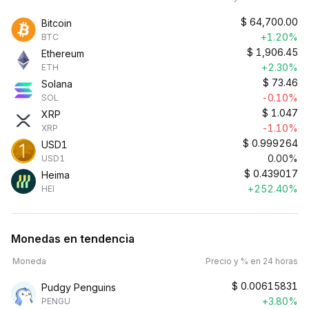
$
64,700.00
Bitcoin
+1.20%
BTC
$
1,906.45
Ethereum
+2.30%
ETH
$
73.46
Solana
-0.10%
SOL
$
1.047
XRP
-1.10%
XRP
$
0.999264
USD1
0.00%
USD1
$
0.439017
Heima
+252.40%
HEI
Monedas en tendencia
Moneda
Precio y % en 24 horas
$
0.00615831
Pudgy Penguins
+3.80%
PENGU