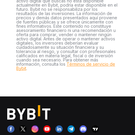
activo digital que buscas no está disponible
actualmente en Bybit, podría estar disponible en el
futuro. Bybit no se responsabiliza por los
resultados de las inversiones. La información de
precios y demás datos presentados aquí proviene
de fuentes públicas y se ofrece únicamente con
fines informativos. Este contenido no constituye
asesoramiento financiero ni una recomendación u
oferta para comprar, vender o mantener ningún
activo digital. Antes de operar o mantener activos
digitales, los inversores deberían evaluar
cuidadosamente su situación financiera y su
tolerancia al riesgo, y consultar con profesionales
calificados en materia legal, fiscal o de inversión
cuando sea necesario. Para obtener más
información, consulta los
Términos de servicio de
Bybit
.