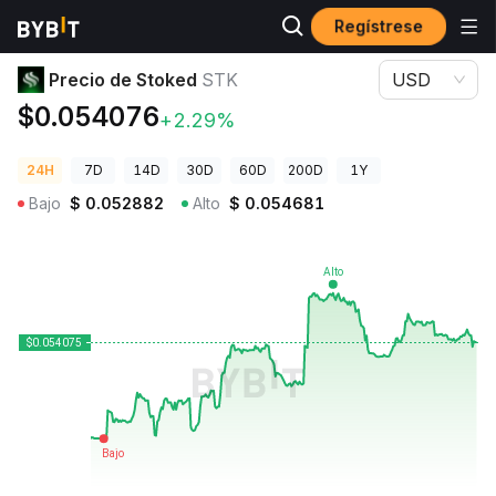
Regístrese
Precios de Criptomonedas
Precio de Stoked STK
Precio de Stoked
STK
USD
$0.054076
+2.29%
24H
7D
14D
30D
60D
200D
1Y
Bajo
$
0.052882
Alto
$
0.054681