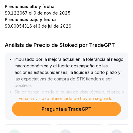
Precio más alto y fecha
$0.122067 el 9 de nov de 2025
Precio más bajo y fecha
$0.00054316 el 3 de jul de 2026
Análisis de Precio de Stoked por TradeGPT
Impulsado por la mejora actual en la tolerancia al riesgo
macroeconómica y el fuerte desempeño de las
acciones estadounidenses, la liquidez a corto plazo y
las expectativas de compra de STK tienden a ser
positivas
.
Sin embargo, desde el punto de vista técnico, el precio
está en una zona de consolidación con volumen
Echa un vistazo al mercado de hoy en segundos
reducido, donde el ambiente de espera del capital
Pregunta a TradeGPT
principal es notable
.
Se recomienda seguir de cerca una ruptura de la
resistencia a corto plazo (establezca una zona clave
de referencia cerca de x unidades); si el precio supera