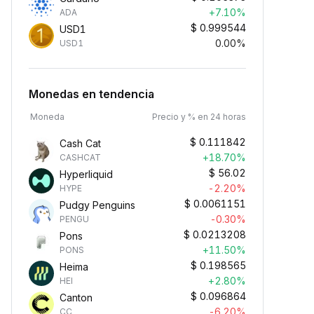
+7.10%
ADA
$
0.999544
USD1
0.00%
USD1
Monedas en tendencia
Moneda
Precio y % en 24 horas
$
0.111842
Cash Cat
+18.70%
CASHCAT
$
56.02
Hyperliquid
-2.20%
HYPE
$
0.0061151
Pudgy Penguins
-0.30%
PENGU
$
0.0213208
Pons
+11.50%
PONS
$
0.198565
Heima
+2.80%
HEI
$
0.096864
Canton
-6.20%
CC