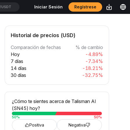
Regístrese
Iniciar Sesión
USDT
Historial de precios (USD)
Comparación de fechas
% de cambio
Hoy
-4.89%
7 días
-7.34%
14 días
-18.21%
30 días
-32.75%
¿Cómo te sientes acerca de Talisman AI
(SN45) hoy?
50
%
50
%
Positiva
Negativa