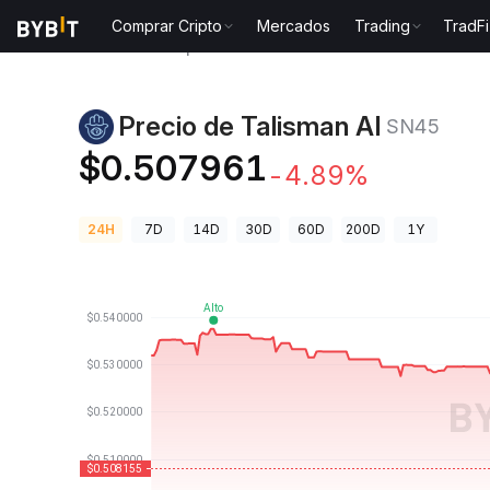
Comprar Cripto
Mercados
Trading
TradFi
Precios de Criptomonedas
Precio de Talisman AI S
Precio de Talisman AI
SN45
$0.507961
-4.89%
24H
7D
14D
30D
60D
200D
1Y