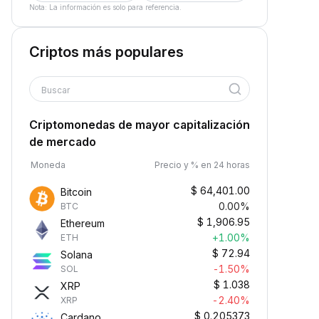
Nota: La información es solo para referencia.
Criptos más populares
Buscar
Criptomonedas de mayor capitalización
de mercado
Moneda
Precio y % en 24 horas
$
64,401.00
Bitcoin
0.00%
BTC
$
1,906.95
Ethereum
+1.00%
ETH
$
72.94
Solana
-1.50%
SOL
$
1.038
XRP
-2.40%
XRP
$
0.205373
Cardano