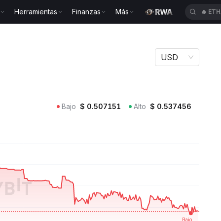
Herramientas
Finanzas
Más
🔥
HEI
N45
USD
Bajo
$
0.507151
Alto
$
0.537456