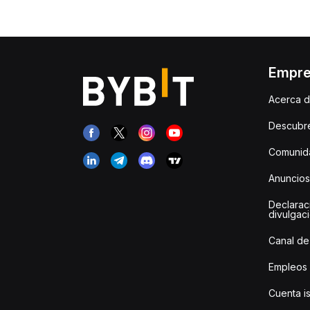
Empr
Acerca d
Descubr
Comunida
Anuncios
Declarac
divulgac
Canal de
Empleos
Cuenta i