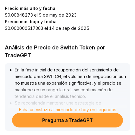
Precio más alto y fecha
$0.00848273 el 9 de may de 2023
Precio más bajo y fecha
$0.000000517363 el 14 de sep de 2025
Análisis de Precio de Switch Token por
TradeGPT
En la fase inicial de recuperación del sentimiento del
mercado para SWITCH, el volumen de negociación aún
no muestra una expansión significativa, y el precio se
mantiene en un rango lateral, sin confirmación de
tendencia desde el análisis técnico
.
Se recomienda mantener una estrategia de
observación con posiciones ligeras, e iniciar compras
Echa un vistazo al mercado de hoy en segundos
exploratorias en lotes sólo cuando el precio supere y
Pregunta a TradeGPT
se mantenga por encima del máximo previo
(correspondiente al límite superior del rango lateral),