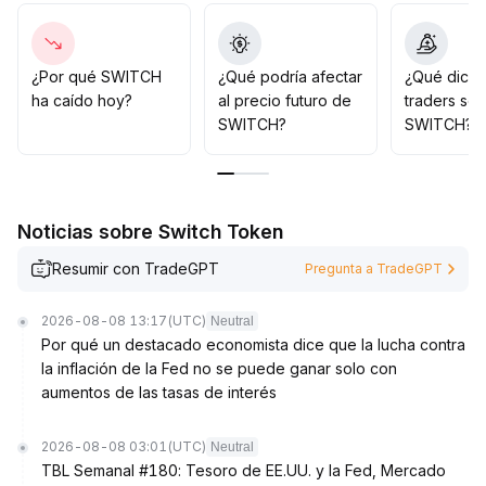
acompañado de un aumento simultáneo en el volumen
.
Es clave establecer stop loss estricto para evitar
riesgos de falsas rupturas
.
Si los datos posteriores confirman la tendencia, se
¿Por qué SWITCH
¿Qué podría afectar
¿Qué dicen
puede incrementar gradualmente la exposición;
ha caído hoy?
al precio futuro de
traders so
actualmente no es aconsejable perseguir la subida con
SWITCH?
SWITCH?
posiciones pesadas
.
Noticias sobre Switch Token
Resumir con TradeGPT
Pregunta a TradeGPT
2026-08-08 13:17
(UTC)
Neutral
Por qué un destacado economista dice que la lucha contra
la inflación de la Fed no se puede ganar solo con
aumentos de las tasas de interés
2026-08-08 03:01
(UTC)
Neutral
TBL Semanal #180: Tesoro de EE.UU. y la Fed, Mercado