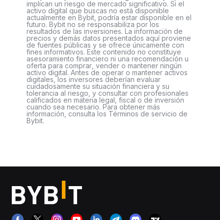
implican un riesgo de mercado significativo. Si el
activo digital que buscas no está disponible
actualmente en Bybit, podría estar disponible en el
futuro. Bybit no se responsabiliza por los
resultados de las inversiones. La información de
precios y demás datos presentados aquí proviene
de fuentes públicas y se ofrece únicamente con
fines informativos. Este contenido no constituye
asesoramiento financiero ni una recomendación u
oferta para comprar, vender o mantener ningún
activo digital. Antes de operar o mantener activos
digitales, los inversores deberían evaluar
cuidadosamente su situación financiera y su
tolerancia al riesgo, y consultar con profesionales
calificados en materia legal, fiscal o de inversión
cuando sea necesario. Para obtener más
información, consulta los Términos de servicio de
Bybit.