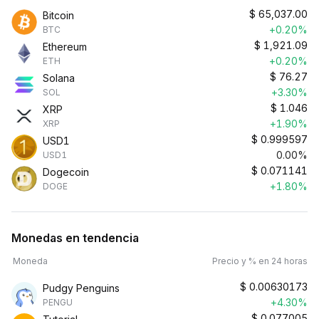
$
65,037.00
Bitcoin
+0.20%
BTC
$
1,921.09
Ethereum
+0.20%
ETH
$
76.27
Solana
+3.30%
SOL
$
1.046
XRP
+1.90%
XRP
$
0.999597
USD1
0.00%
USD1
$
0.071141
Dogecoin
+1.80%
DOGE
Monedas en tendencia
Moneda
Precio y % en 24 horas
$
0.00630173
Pudgy Penguins
+4.30%
PENGU
$
0.077005