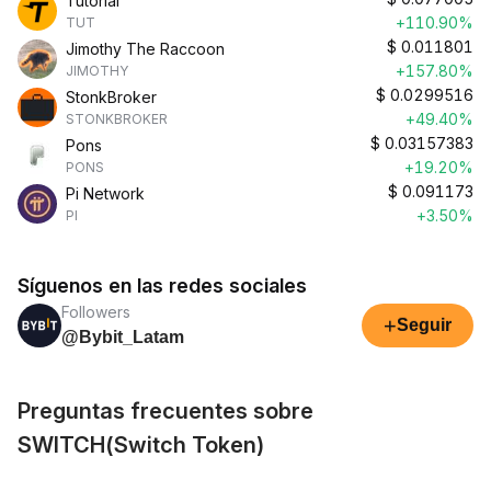
Tutorial
+110.90%
TUT
$
0.011801
Jimothy The Raccoon
+157.80%
JIMOTHY
$
0.0299516
StonkBroker
+49.40%
STONKBROKER
$
0.03157383
Pons
+19.20%
PONS
$
0.091173
Pi Network
+3.50%
PI
Síguenos en las redes sociales
Followers
+
Seguir
@Bybit_Latam
Preguntas frecuentes sobre
SWITCH(Switch Token)