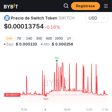
Regístrese
Precios de Criptomonedas
Precio de Switch Token SWITCH
Precio de Switch Token
SWITCH
USD
$0.00013754
-0.16%
24H
7D
14D
30D
60D
200D
1Y
Bajo
$
0.000133
Alto
$
0.000256