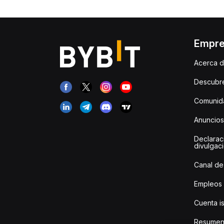
Empr
Acerca d
Descubr
Comunida
Anuncios
Declarac
divulgac
Canal de
Empleos
Cuenta i
Resumen