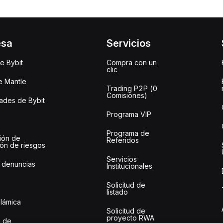
esa
Servicios
e Bybit
Compra con un
clic
e Mantle
Trading P2P (0
Comisiones)
des de Bybit
Programa VIP
Programa de
ión de
Referidos
ión de riesgos
Servicios
 denuncias
Institucionales
Solicitud de
listado
slámica
Solicitud de
proyecto RWA
 de