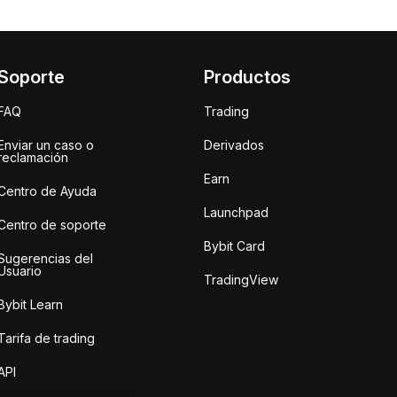
Soporte
Productos
FAQ
Trading
Enviar un caso o
Derivados
reclamación
Earn
Centro de Ayuda
Launchpad
Centro de soporte
Bybit Card
Sugerencias del
Usuario
TradingView
Bybit Learn
Tarifa de trading
API