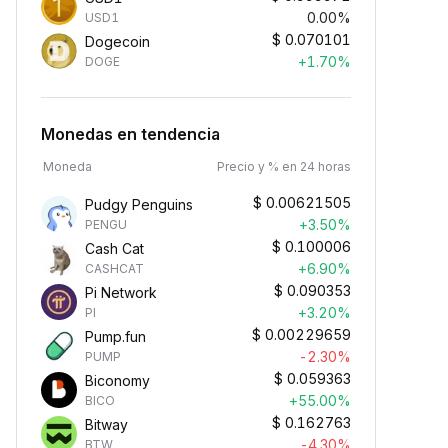
0.00%
USD1
$
0.070101
Dogecoin
+1.70%
DOGE
Monedas en tendencia
Moneda
Precio y % en 24 horas
$
0.00621505
Pudgy Penguins
+3.50%
PENGU
$
0.100006
Cash Cat
+6.90%
CASHCAT
$
0.090353
Pi Network
+3.20%
PI
$
0.00229659
Pump.fun
-2.30%
PUMP
$
0.059363
Biconomy
+55.00%
BICO
$
0.162763
Bitway
-4.30%
BTW