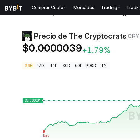
Comprar Cripto
Mercados
Trading
TradFi
Precios de Criptomonedas
Precio de The Cryptoc
Precio de The Cryptocrats
CRY
$0.0000039
+1.79%
24H
7D
14D
30D
60D
200D
1Y