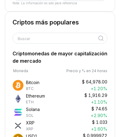
Nota: La información es solo para referencia.
Criptos más populares
Buscar
Criptomonedas de mayor capitalización
de mercado
Moneda
Precio y % en 24 horas
$
64,978.00
Bitcoin
+1.20%
BTC
$
1,916.29
Ethereum
+1.10%
ETH
$
74.65
Solana
+2.90%
SOL
$
1.033
XRP
+1.60%
XRP
$
0.999972
USD1