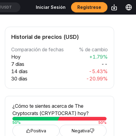
Regístrese
Iniciar Sesión
/USDT
Historial de precios (USD)
Comparación de fechas
% de cambio
Hoy
+1.79%
7 días
--
14 días
-5.43%
30 días
-20.99%
¿Cómo te sientes acerca de The
Cryptocrats (CRYPTOCRAT) hoy?
50
%
50
%
Positiva
Negativa