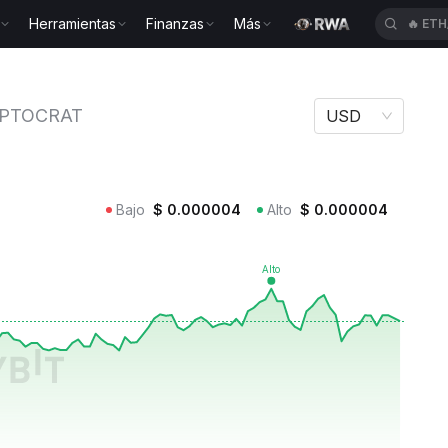
Herramientas
Finanzas
Más
🔥
ETH
rats CRYPTOCRAT
PTOCRAT
USD
Bajo
$
0.000004
Alto
$
0.000004