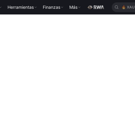
Herramientas
Finanzas
Más
🔥
XAU