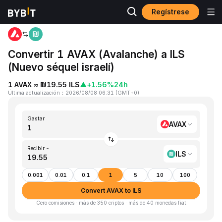
Regístrese
Inicio
AVAX to ILS
Convertir 1 AVAX (Avalanche) a ILS
(Nuevo séquel israelí)
1 AVAX ≈ ₪19.55 ILS
▲
+1.56%
24h
Última actualización
：
2026/08/08 06:31
(
GMT+0
)
Gastar
AVAX
Recibir ~
ILS
0.001
0.01
0.1
1
5
10
100
Convert AVAX to ILS
Cero comisiones · más de 350 criptos · más de 40 monedas fiat