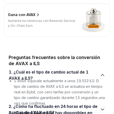
Gana con AVAX
Aumenta tus tenencias con Rewards Service
y On-Chain Earn.
Preguntas frecuentes sobre la conversión
de AVAX a ILS
1. ¿Cuál es el tipo de cambio actual de 1
AVAX a ILS?
1 AVAX equivale actualmente a unos 19.553 ILS. El
tipo de cambio de AVAX a ILS se actualiza en tiempo
real en Bybit, con cero tarifas por conversión y un
tipo de cambio garantizado durante 15 segundos una
vez que confirmas.
2. ¿Cómo ha fluctuado en 24 horas el tipo de
cambio de AVAX a ILS?
3. ¿Cuántos Avalanche hay disponibles en