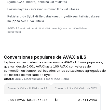
Syötä AVAX-määrä, jonka haluat muuntaa
Laskin näyttää vastaavan summan ILS-valuutassa
Rekisteröidy Bybit-tilille ostaaksesi, myydäksesi tai käydäksesi
kauppaa AVAX-valuutalla
AVAX-ILS-vaihtokurssi päivitetään reaaliajassa markkinatietojen
perusteella.
Conversiones populares de AVAX a ILS
Explora las cantidades de conversión de AVAX a ILS más populares,
que van desde 0,001 AVAX hasta 100 AVAX, con valores de
conversión en tiempo real basados en las cotizaciones agregadas de
los makers de mercado de Bybit.
Ahora
Hace 24 horas
Hace 1 mes
Hace 1 año
Convertir AVAX a ILS
Valor de ILS
Convertir ILS a AVAX
Valor de AVAX
0.001 AVAX
$0.01955347
$1
0.0511 AVAX