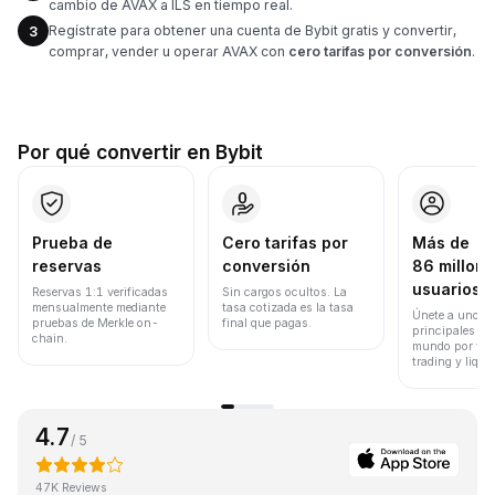
cambio de AVAX a ILS en tiempo real.
Regístrate para obtener una cuenta de Bybit gratis y convertir,
3
comprar, vender u operar AVAX con
cero tarifas por conversión
.
Por qué convertir en Bybit
Prueba de
Cero tarifas por
Más de
reservas
conversión
86 millone
usuarios
Reservas 1:1 verificadas
Sin cargos ocultos. La
mensualmente mediante
tasa cotizada es la tasa
Únete a uno de
pruebas de Merkle on-
final que pagas.
principales ex
chain.
mundo por vol
trading y liqui
4.7
/ 5
47K Reviews