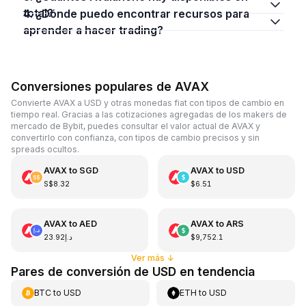
total?
4. ¿Dónde puedo encontrar recursos para
aprender a hacer trading?
Conversiones populares de AVAX
Convierte AVAX a USD y otras monedas fiat con tipos de cambio en
tiempo real. Gracias a las cotizaciones agregadas de los makers de
mercado de Bybit, puedes consultar el valor actual de AVAX y
convertirlo con confianza, con tipos de cambio precisos y sin
spreads ocultos.
AVAX
to
SGD
AVAX
to
USD
S$8.32
$6.51
AVAX
to
AED
AVAX
to
ARS
د.إ23.92
$9,752.1
Ver más
↓
Pares de conversión de USD en tendencia
BTC
to
USD
ETH
to
USD