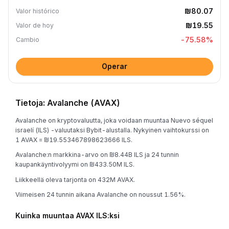
₪80.07
Valor histórico
₪19.55
Valor de hoy
-75.58
%
Cambio
Operar
Tietoja: Avalanche (AVAX)
Avalanche on kryptovaluutta, joka voidaan muuntaa Nuevo séquel
israelí (ILS) -valuutaksi Bybit-alustalla. Nykyinen vaihtokurssi on
1 AVAX = ₪19.553467898623666 ILS.
Avalanche:n markkina-arvo on ₪8.44B ILS ja 24 tunnin
kaupankäyntivolyymi on ₪433.50M ILS.
Liikkeellä oleva tarjonta on 432M AVAX.
Viimeisen 24 tunnin aikana Avalanche on noussut 1.56%.
Kuinka muuntaa AVAX ILS:ksi