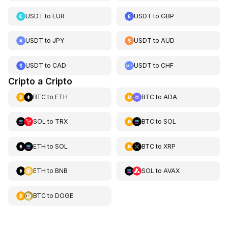
USDT
to
EUR
USDT
to
GBP
USDT
to
JPY
USDT
to
AUD
USDT
to
CAD
USDT
to
CHF
Cripto a Cripto
BTC
to
ETH
BTC
to
ADA
SOL
to
TRX
BTC
to
SOL
ETH
to
SOL
BTC
to
XRP
ETH
to
BNB
SOL
to
AVAX
BTC
to
DOGE