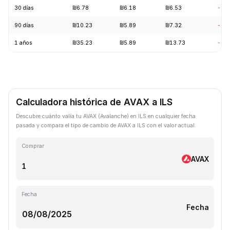
30 días
₪6.78
₪6.18
₪6.53
-1.
90 días
₪10.23
₪5.89
₪7.32
-3.
1 años
₪35.23
₪5.89
₪13.73
-71
Calculadora histórica de AVAX a ILS
Descubre cuánto valía tu AVAX (Avalanche) en ILS en cualquier fecha
pasada y compara el tipo de cambio de AVAX a ILS con el valor actual.
Comprar
AVAX
Fecha
Fecha