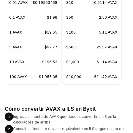
0.01 AVAX
$0.19553468
$10
0.5114 AVAX
0.1 AVAX
$1.96
$50
2.56 AVAX
1 AVAX
$19.55
$100
5.11 AVAX
5 AVAX
$97.77
$500
25.57 AVAX
10 AVAX
$195.53
$1,000
51.14 AVAX
100 AVAX
$1,955.35
$10,000
511.42 AVAX
Cómo convertir AVAX a ILS en Bybit
Ingresa el monto de AVAX que deseas convertir a ILS en la
1
calculadora de arriba.
Consulta al instante el valor equivalente en ILS según el tipo de
2