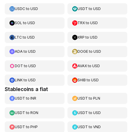
USDC
to
USD
USDT
to
USD
SOL
to
USD
TRX
to
USD
LTC
to
USD
XRP
to
USD
ADA
to
USD
DOGE
to
USD
DOT
to
USD
AVAX
to
USD
LINK
to
USD
SHIB
to
USD
Stablecoins a fiat
USDT
to
INR
USDT
to
PLN
USDT
to
RON
USDT
to
USD
USDT
to
PHP
USDT
to
VND