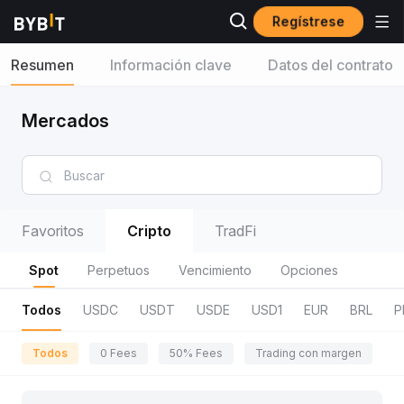
Regístrese
Resumen
Información clave
Datos del contrato
Mercados
Favoritos
Cripto
TradFi
Spot
Perpetuos
Vencimiento
Opciones
Todos
USDC
USDT
USDE
USD1
EUR
BRL
P
Todos
0 Fees
50% Fees
Trading con margen
R