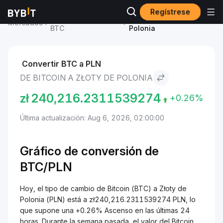
Regístrese
Precio de Bitcoin
Bitcoin to Złoty de
Mercados
BTC
Polonia
Convertir BTC a PLN
DE BITCOIN A ZŁOTY DE POLONIA
zł
240,216.2311539274
+0.26%
Última actualización: Aug 6, 2026, 02:00:00
Gráfico de conversión de
BTC/
PLN
Hoy, el tipo de cambio de Bitcoin (BTC) a Złoty de
Polonia (PLN) está a zł240,216.2311539274 PLN, lo
que supone una +0.26% Ascenso en las últimas 24
horas. Durante la semana pasada, el valor del Bitcoin