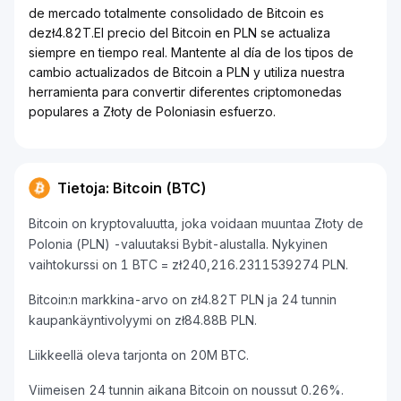
de mercado totalmente consolidado de Bitcoin es
dezł4.82T.El precio del Bitcoin en PLN se actualiza
siempre en tiempo real. Mantente al día de los tipos de
cambio actualizados de Bitcoin a PLN y utiliza nuestra
herramienta para convertir diferentes criptomonedas
populares a Złoty de Poloniasin esfuerzo.
Tietoja: Bitcoin (BTC)
Bitcoin on kryptovaluutta, joka voidaan muuntaa Złoty de
Polonia (PLN) -valuutaksi Bybit-alustalla. Nykyinen
vaihtokurssi on 1 BTC = zł240,216.2311539274 PLN.
Bitcoin:n markkina-arvo on zł4.82T PLN ja 24 tunnin
kaupankäyntivolyymi on zł84.88B PLN.
Liikkeellä oleva tarjonta on 20M BTC.
Viimeisen 24 tunnin aikana Bitcoin on noussut 0.26%.