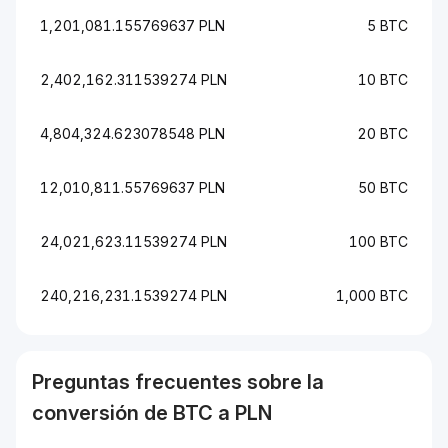
1,201,081.155769637 PLN
5 BTC
2,402,162.311539274 PLN
10 BTC
4,804,324.623078548 PLN
20 BTC
12,010,811.55769637 PLN
50 BTC
24,021,623.11539274 PLN
100 BTC
240,216,231.1539274 PLN
1,000 BTC
Preguntas frecuentes sobre la
conversión de
BTC
a
PLN