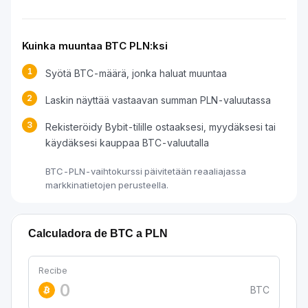
Kuinka muuntaa BTC PLN:ksi
1
Syötä BTC-määrä, jonka haluat muuntaa
2
Laskin näyttää vastaavan summan PLN-valuutassa
3
Rekisteröidy Bybit-tilille ostaaksesi, myydäksesi tai
käydäksesi kauppaa BTC-valuutalla
BTC-PLN-vaihtokurssi päivitetään reaaliajassa
markkinatietojen perusteella.
Calculadora de BTC a PLN
Recibe
BTC