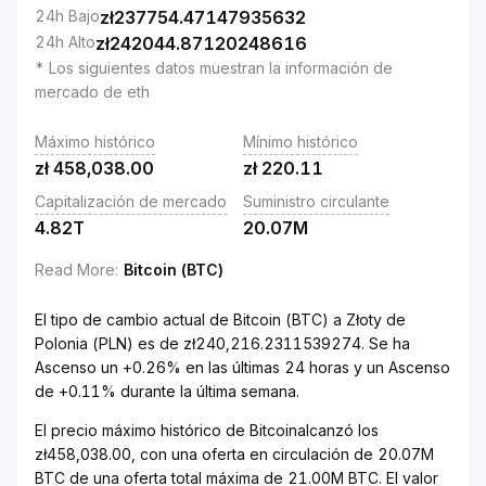
24h Bajo
zł
237754.47147935632
24h Alto
zł
242044.87120248616
* Los siguientes datos muestran la información de
mercado de eth
Máximo histórico
Mínimo histórico
zł
458,038.00
zł
220.11
Capitalización de mercado
Suministro circulante
4.82T
20.07M
Read More
:
Bitcoin (BTC)
El tipo de cambio actual de Bitcoin (BTC) a Złoty de
Polonia (PLN) es de zł240,216.2311539274. Se ha
Ascenso un +0.26% en las últimas 24 horas y un Ascenso
de +0.11% durante la última semana.
El precio máximo histórico de Bitcoinalcanzó los
zł458,038.00, con una oferta en circulación de 20.07M
BTC de una oferta total máxima de 21.00M BTC. El valor