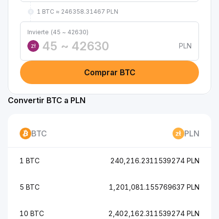
1 BTC ≈ 246358.31467 PLN
Invierte (45 ~ 42630)
PLN
zł
Comprar BTC
Convertir BTC a PLN
BTC
PLN
1 BTC
240,216.2311539274 PLN
5 BTC
1,201,081.155769637 PLN
10 BTC
2,402,162.311539274 PLN