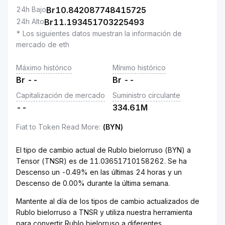
24h Bajo
Br
10.842087748415725
24h Alto
Br
11.193451703225493
* Los siguientes datos muestran la información de
mercado de eth
Máximo histórico
Mínimo histórico
Br
--
Br
--
Capitalización de mercado
Suministro circulante
--
334.61M
Fiat to Token Read More
:
(BYN)
El tipo de cambio actual de Rublo bielorruso (BYN) a
Tensor (TNSR) es de 11.03651710158262. Se ha
Descenso un -0.49% en las últimas 24 horas y un
Descenso de 0.00% durante la última semana.
Mantente al día de los tipos de cambio actualizados de
Rublo bielorruso a TNSR y utiliza nuestra herramienta
para convertir Rublo bielorruso a diferentes