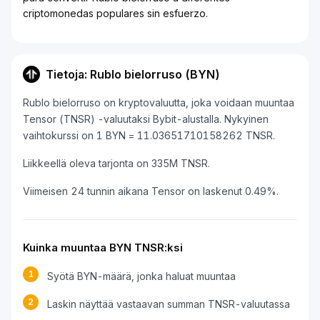
criptomonedas populares sin esfuerzo.
Tietoja: Rublo bielorruso (BYN)
Rublo bielorruso on kryptovaluutta, joka voidaan muuntaa
Tensor (TNSR) -valuutaksi Bybit-alustalla. Nykyinen
vaihtokurssi on 1 BYN = 11.03651710158262 TNSR.
Liikkeellä oleva tarjonta on 335M TNSR.
Viimeisen 24 tunnin aikana Tensor on laskenut 0.49%.
Kuinka muuntaa BYN TNSR:ksi
1
Syötä BYN-määrä, jonka haluat muuntaa
2
Laskin näyttää vastaavan summan TNSR-valuutassa