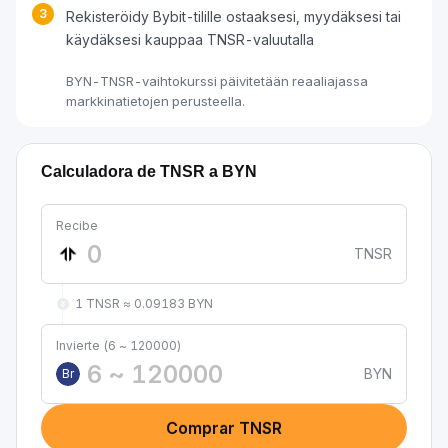
3
Rekisteröidy Bybit-tilille ostaaksesi, myydäksesi tai
käydäksesi kauppaa TNSR-valuutalla
BYN-TNSR-vaihtokurssi päivitetään reaaliajassa
markkinatietojen perusteella.
Calculadora de TNSR a BYN
Recibe
TNSR
1 TNSR ≈ 0.09183 BYN
Invierte (6 ~ 120000)
BYN
Br
Comprar TNSR