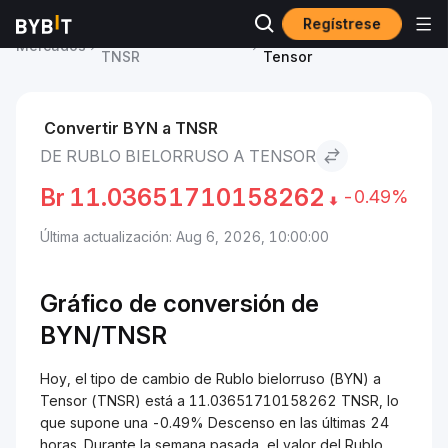
Regístrese
Precio de Tensor
Rublo bielorruso to
Mercados
TNSR
Tensor
Convertir BYN a TNSR
DE RUBLO BIELORRUSO A TENSOR
Br
11.03651710158262
-0.49%
Última actualización: Aug 6, 2026, 10:00:00
Gráfico de conversión de
BYN/TNSR
Hoy, el tipo de cambio de Rublo bielorruso (BYN) a
Tensor (TNSR) está a 11.03651710158262 TNSR, lo
que supone una -0.49% Descenso en las últimas 24
horas. Durante la semana pasada, el valor del Rublo