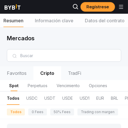
Regístrese
Resumen
Información clave
Datos del contrato
Mercados
Favoritos
Cripto
TradFi
Spot
Perpetuos
Vencimiento
Opciones
Todos
USDC
USDT
USDE
USD1
EUR
BRL
P
Todos
0 Fees
50% Fees
Trading con margen
R