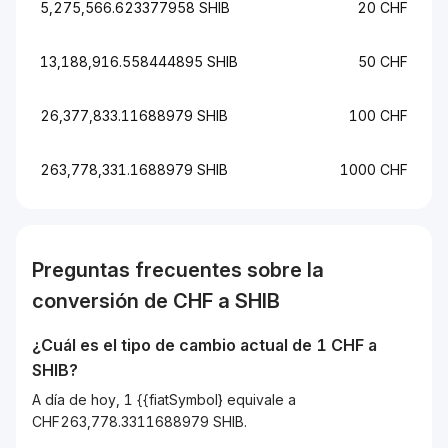
5,275,566.623377958 SHIB
20 CHF
13,188,916.558444895 SHIB
50 CHF
26,377,833.11688979 SHIB
100 CHF
263,778,331.1688979 SHIB
1000 CHF
Preguntas frecuentes sobre la
conversión de
CHF
a
SHIB
¿Cuál es el tipo de cambio actual de 1
CHF
a
SHIB
?
A día de hoy, 1 {{fiatSymbol} equivale a
CHF263,778.3311688979 SHIB.