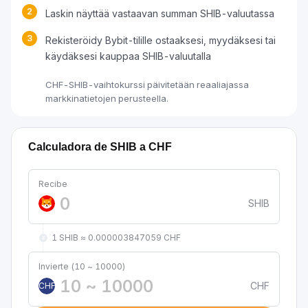
2
Laskin näyttää vastaavan summan SHIB-valuutassa
3
Rekisteröidy Bybit-tilille ostaaksesi, myydäksesi tai
käydäksesi kauppaa SHIB-valuutalla
CHF-SHIB-vaihtokurssi päivitetään reaaliajassa
markkinatietojen perusteella.
Calculadora de SHIB a CHF
Recibe
SHIB
1 SHIB ≈ 0.000003847059 CHF
Invierte (10 ~ 10000)
CHF
CHF