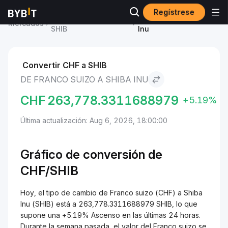
Regístrese
Precio de Shiba Inu
Franco suizo to Shiba
Mercados
SHIB
Inu
Convertir CHF a SHIB
DE FRANCO SUIZO A SHIBA INU
CHF
263,778.3311688979
+5.19%
Última actualización: Aug 6, 2026, 18:00:00
Gráfico de conversión de
CHF/SHIB
Hoy, el tipo de cambio de Franco suizo (CHF) a Shiba
Inu (SHIB) está a 263,778.3311688979 SHIB, lo que
supone una +5.19% Ascenso en las últimas 24 horas.
Durante la semana pasada, el valor del Franco suizo se