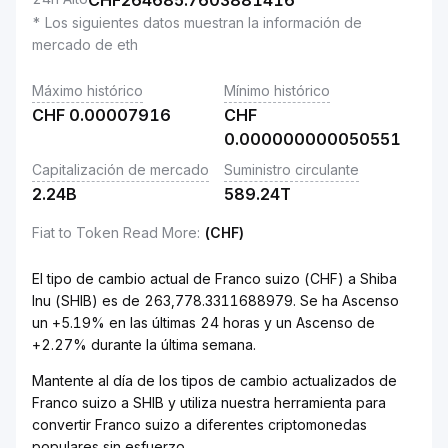
CHF
264685.7603881416
* Los siguientes datos muestran la información de
mercado de eth
Máximo histórico
Mínimo histórico
CHF
0.00007916
CHF
0.000000000050551
Capitalización de mercado
Suministro circulante
2.24B
589.24T
Fiat to Token Read More
:
(CHF)
El tipo de cambio actual de Franco suizo (CHF) a Shiba
Inu (SHIB) es de 263,778.3311688979. Se ha Ascenso
un +5.19% en las últimas 24 horas y un Ascenso de
+2.27% durante la última semana.
Mantente al día de los tipos de cambio actualizados de
Franco suizo a SHIB y utiliza nuestra herramienta para
convertir Franco suizo a diferentes criptomonedas
populares sin esfuerzo.