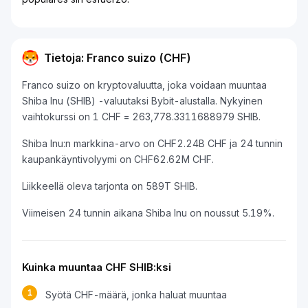
Tietoja: Franco suizo (CHF)
Franco suizo on kryptovaluutta, joka voidaan muuntaa
Shiba Inu (SHIB) -valuutaksi Bybit-alustalla. Nykyinen
vaihtokurssi on 1 CHF = 263,778.3311688979 SHIB.
Shiba Inu:n markkina-arvo on CHF2.24B CHF ja 24 tunnin
kaupankäyntivolyymi on CHF62.62M CHF.
Liikkeellä oleva tarjonta on 589T SHIB.
Viimeisen 24 tunnin aikana Shiba Inu on noussut 5.19%.
Kuinka muuntaa CHF SHIB:ksi
1
Syötä CHF-määrä, jonka haluat muuntaa