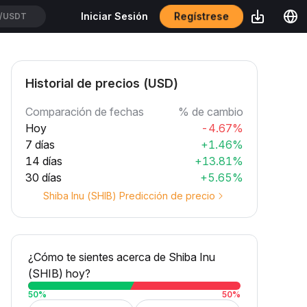
Regístrese
Iniciar Sesión
UUSDT
Historial de precios (USD)
Comparación de fechas
% de cambio
Hoy
-4.67%
7 días
+1.46%
14 días
+13.81%
30 días
+5.65%
Shiba Inu (SHIB) Predicción de precio
¿Cómo te sientes acerca de Shiba Inu
(SHIB) hoy?
50
%
50
%