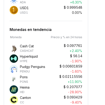
+6.30%
ADA
$
0.999548
USD1
0.00%
USD1
Monedas en tendencia
Moneda
Precio y % en 24 horas
$
0.097761
Cash Cat
+2.40%
CASHCAT
$
56.14
Hyperliquid
-1.90%
HYPE
$
0.00601859
Pudgy Penguins
-1.60%
PENGU
$
0.02115556
Pons
+11.90%
PONS
$
0.207077
Heima
-28.90%
HEI
$
0.093429
Canton
-9.40%
CC