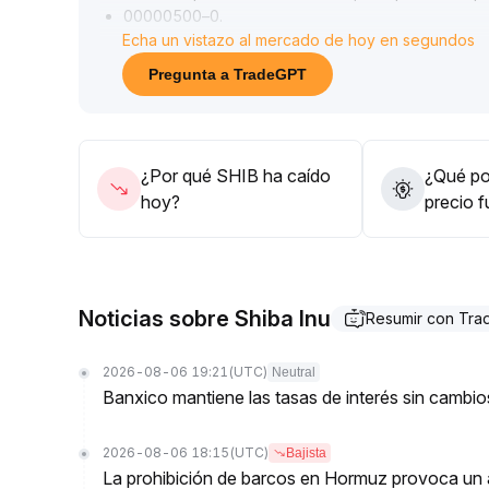
00000500–0
.
Echa un vistazo al mercado de hoy en segundos
00000518, es probable que acelere el alza hacia
00000520–0
.
Pregunta a TradeGPT
00000538; de lo contrario, se mantendrá fluctuant
00000440–0
.
00000462
.
Se recomienda estar atentos al flujo de capital y a
¿Por qué SHIB ha caído
¿Qué pod
posicionarse estratégicamente durante los retroc
hoy?
precio 
resistencias clave, para captar oportunidades de 
Noticias sobre Shiba Inu
Resumir con Tr
2026-08-06 19:21
(UTC)
Neutral
Banxico mantiene las tasas de interés sin camb
2026-08-06 18:15
(UTC)
Bajista
La prohibición de barcos en Hormuz provoca un a