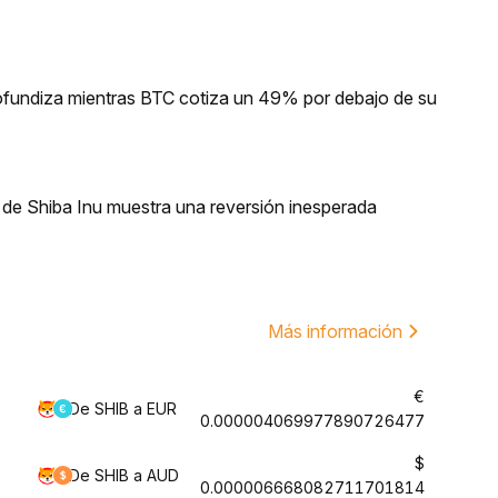
profundiza mientras BTC cotiza un 49% por debajo de su
e Shiba Inu muestra una reversión inesperada
Más información
€
De SHIB a EUR
0.000004069977890726477
$
De SHIB a AUD
0.000006668082711701814