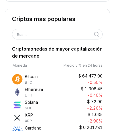
Criptos más populares
Buscar
Criptomonedas de mayor capitalización
de mercado
Moneda
Precio y % en 24 horas
$
64,477.00
Bitcoin
-0.50%
BTC
$
1,908.45
Ethereum
-0.40%
ETH
$
72.90
Solana
-2.20%
SOL
$
1.035
XRP
-2.90%
XRP
$
0.201781
Cardano