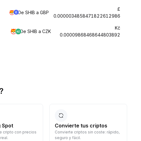
£
De SHIB a GBP
0.0000034858471822612986
Kč
De SHIB a CZK
0.00009868468644803892
?
 Spot
Convierte tus criptos
 cripto con precios
Convierte criptos sin coste: rápido,
G
real.
seguro y fácil.
d