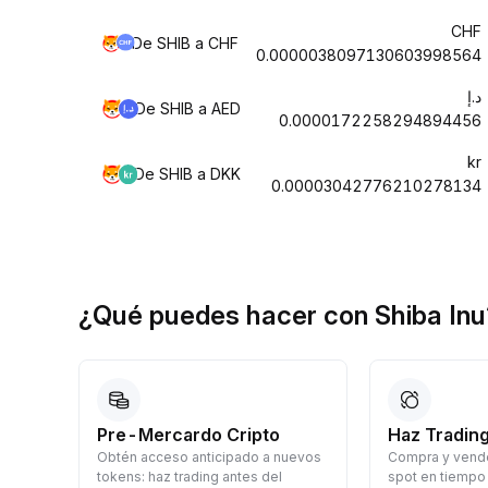
CHF
De SHIB a CHF
0.0000038097130603998564
د.إ
De SHIB a AED
0.0000172258294894456
kr
De SHIB a DKK
0.00003042776210278134
¿Qué puedes hacer con Shiba Inu
Pre-Mercardo Cripto
Haz Trading
Obtén acceso anticipado a nuevos
Compra y vende
a
tokens: haz trading antes del
spot en tiempo 