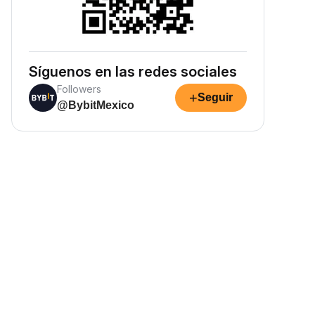
ómo crecen.
Síguenos en las redes sociales
Followers
+
Seguir
@BybitMexico