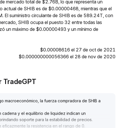
 de mercado total de $2.76B, lo que representa un
io actual de SHIB es de $0.00000468, mientras que el
. El suministro circulante de SHIB es de 589.24T, con
mercado, SHIB ocupa el puesto 32 entre todas las
anzó un máximo de $0.00000493 y un mínimo de
$0.00008616 el 27 de oct de 2021
$0.000000000056366 el 28 de nov de 2020
por TradeGPT
iesgo macroeconómico, la fuerza compradora de SHIB a
cadena y el equilibrio de liquidez indican un
brindando soporte para la estabilidad de precios
.
e eficazmente la resistencia en el rango de 0
.