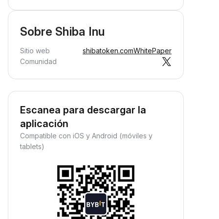
Sobre Shiba Inu
Sitio web
shibatoken.com
WhitePaper
Comunidad
Escanea para descargar la
aplicación
Compatible con iOS y Android (móviles y
tablets)
Gana ingresos pasivos
ana recompensas pasivas:
eposita tus fondos y observa