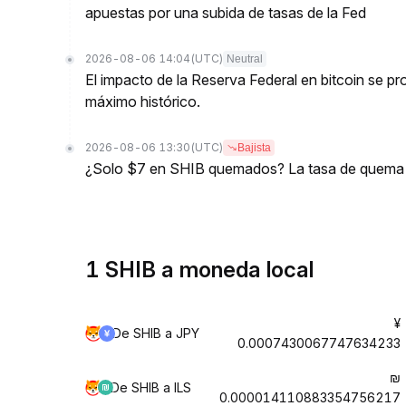
apuestas por una subida de tasas de la Fed
2026-08-06 14:04
(UTC)
Neutral
El impacto de la Reserva Federal en bitcoin se 
máximo histórico.
2026-08-06 13:30
(UTC)
Bajista
¿Solo $7 en SHIB quemados? La tasa de quema d
1 SHIB a moneda local
¥
De SHIB a JPY
0.0007430067747634233
₪
De SHIB a ILS
0.000014110883354756217