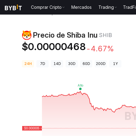
Comprar Cripto
Mercados
Trading
TradFi
Precios de Criptomonedas
Precio de Shiba Inu SHIB
Precio de Shiba Inu
SHIB
$0.00000468
-4.67%
24H
7D
14D
30D
60D
200D
1Y