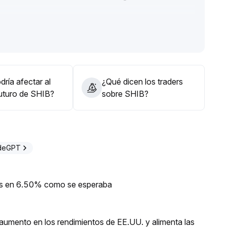
 0
.
e o incluso podría volver a retroceder a 0
.
 las rupturas de las líneas de tendencia de varios años,
ría afectar al
¿Qué dicen los traders
esos y aumentar moderadamente la posición tras romper
futuro de SHIB?
sobre SHIB?
alza a mediano plazo
.
adeGPT
ios en 6.50% como se esperaba
umento en los rendimientos de EE.UU. y alimenta las