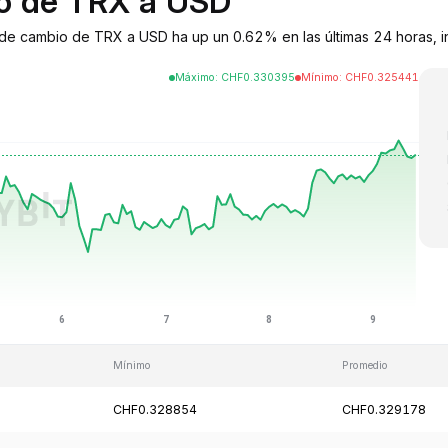
io de TRX a USD
de cambio de TRX a USD ha up un 0.62% en las últimas 24 horas, in
Máximo
:
CHF
0.330395
Mínimo
:
CHF
0.325441
Mínimo
Promedio
CHF0.328854
CHF0.329178