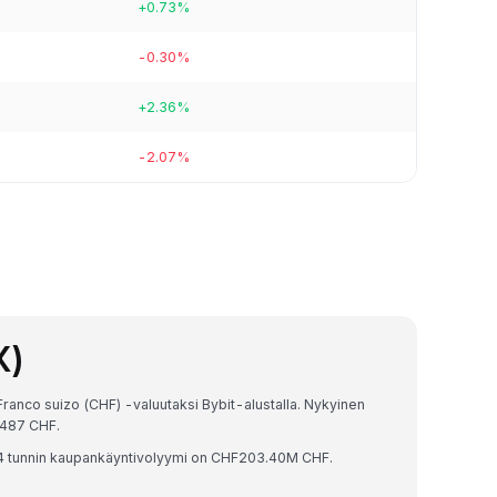
+0.73%
-0.30%
+2.36%
-2.07%
X)
ranco suizo (CHF) -valuutaksi Bybit-alustalla. Nykyinen
6487 CHF.
 tunnin kaupankäyntivolyymi on CHF203.40M CHF.