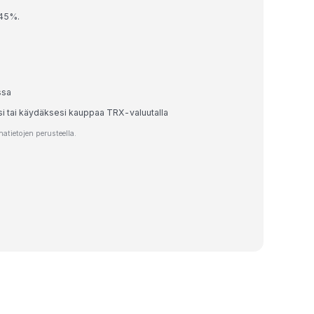
.45%.
ssa
si tai käydäksesi kauppaa TRX-valuutalla
tietojen perusteella.