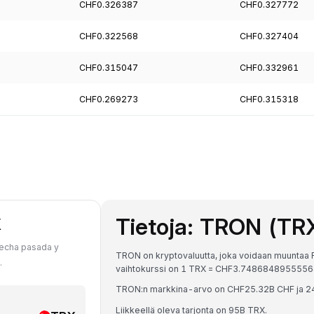
CHF0.326387
CHF0.327772
CHF0.322568
CHF0.327404
CHF0.315047
CHF0.332961
CHF0.269273
CHF0.315318
Tietoja: TRON (TR
X
fecha pasada y
TRON on kryptovaluutta, joka voidaan muuntaa F
.
vaihtokurssi on 1 TRX = CHF3.748684895555
TRON:n markkina-arvo on CHF25.32B CHF ja 24
Liikkeellä oleva tarjonta on 95B TRX.