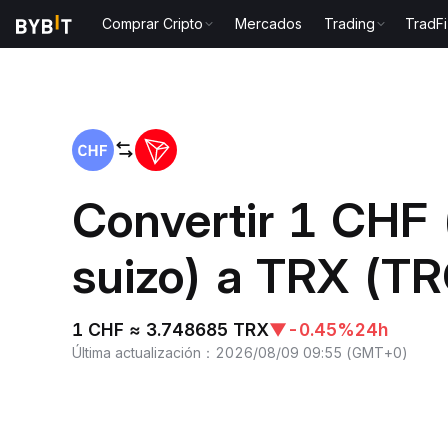
Comprar Cripto
Mercados
Trading
TradFi
Inicio
CHF to TRX
Convertir 1 CHF 
suizo) a TRX (T
1 CHF ≈ 3.748685 TRX
▼
-0.45%
24h
Última actualización
：
2026/08/09 09:55
(
GMT+0
)