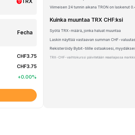
TRX
Viimeisen 24 tunnin aikana TRON on laskenut 0
Kuinka muuntaa TRX CHF:ksi
Syötä TRX-määrä, jonka haluat muuntaa
Fecha
Laskin näyttää vastaavan summan CHF-valuuta
Rekisteröidy Bybit-tilille ostaaksesi, myydäkse
CHF3.75
TRX-CHF-vaihtokurssi päivitetään reaaliajassa markkina
CHF3.75
+
0.00
%