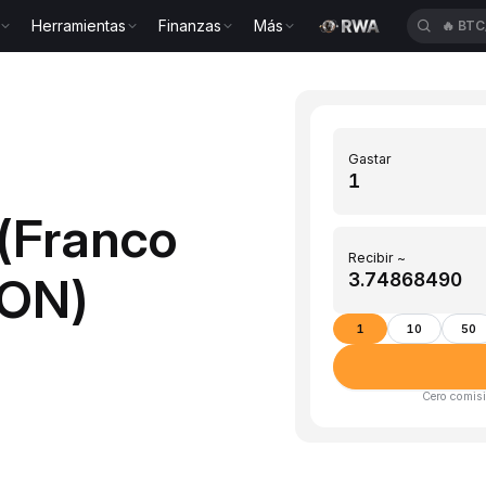
Herramientas
Finanzas
Más
🔥
BTC
Gastar
(Franco
Recibir ~
RON)
1
10
50
Cero comisi