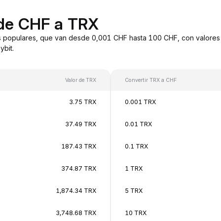
 de CHF a TRX
 populares, que van desde 0,001 CHF hasta 100 CHF, con valores 
bit.
Valor de TRX
Convertir TRX a CHF
3.75 TRX
0.001 TRX
37.49 TRX
0.01 TRX
187.43 TRX
0.1 TRX
374.87 TRX
1 TRX
1,874.34 TRX
5 TRX
3,748.68 TRX
10 TRX