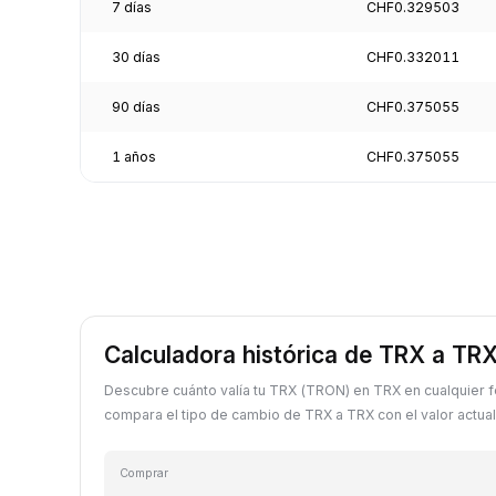
7 días
CHF0.329503
30 días
CHF0.332011
90 días
CHF0.375055
1 años
CHF0.375055
Calculadora histórica de TRX a TR
Descubre cuánto valía tu TRX (TRON) en TRX en cualquier 
compara el tipo de cambio de TRX a TRX con el valor actual
Comprar