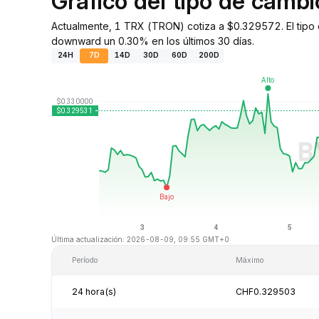
Gráfico del tipo de camb
Actualmente, 1 TRX (TRON) cotiza a $0.329572. El tipo 
downward un 0.30% en los últimos 30 días.
24H
7D
14D
30D
60D
200D
Última actualización: 2026-08-09, 09:55 GMT+0
Período
Máximo
24 hora(s)
CHF0.329503