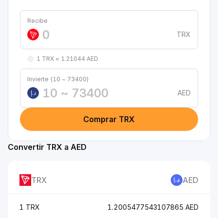
Recibe
TRX
1 TRX ≈ 1.21044 AED
Invierte (10 ~ 73400)
AED
د.إ
Comprar TRX
Convertir TRX a AED
TRX
AED
1 TRX
1.2005477543107865 AED