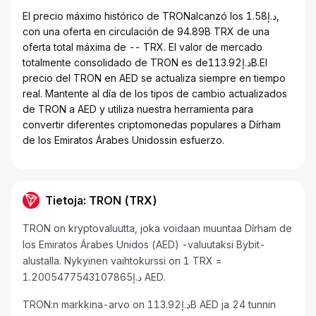
El precio máximo histórico de TRONalcanzó los د.إ1.58,
con una oferta en circulación de 94.89B TRX de una
oferta total máxima de -- TRX. El valor de mercado
totalmente consolidado de TRON es deد.إ113.92B.El
precio del TRON en AED se actualiza siempre en tiempo
real. Mantente al día de los tipos de cambio actualizados
de TRON a AED y utiliza nuestra herramienta para
convertir diferentes criptomonedas populares a Dírham
de los Emiratos Árabes Unidossin esfuerzo.
Tietoja: TRON (TRX)
TRON on kryptovaluutta, joka voidaan muuntaa Dírham de
los Emiratos Árabes Unidos (AED) -valuutaksi Bybit-
alustalla. Nykyinen vaihtokurssi on 1 TRX =
د.إ1.2005477543107865 AED.
TRON:n markkina-arvo on د.إ113.92B AED ja 24 tunnin