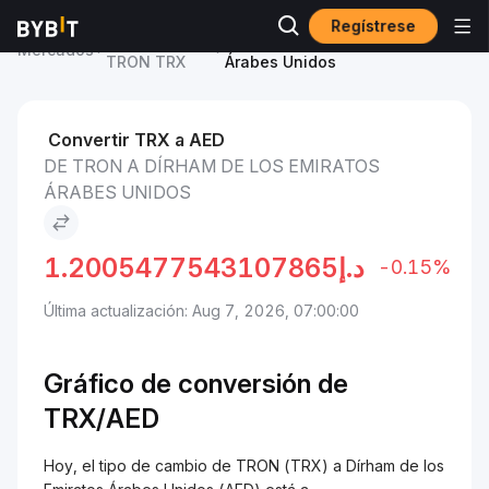
Regístrese
Precio de
TRON to Dírham de los Emiratos
Mercados
TRON TRX
Árabes Unidos
Convertir TRX a AED
DE TRON A DÍRHAM DE LOS EMIRATOS
ÁRABES UNIDOS
1.2005477543107865
د.إ
-0.15%
Última actualización: Aug 7, 2026, 07:00:00
Gráfico de conversión de
TRX/
AED
Hoy, el tipo de cambio de TRON (TRX) a Dírham de los