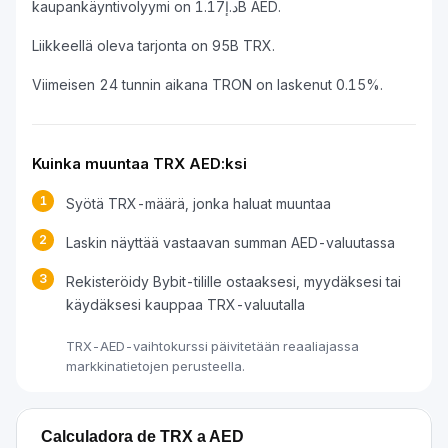
kaupankäyntivolyymi on د.إ1.17B AED.
Liikkeellä oleva tarjonta on 95B TRX.
Viimeisen 24 tunnin aikana TRON on laskenut 0.15%.
Kuinka muuntaa TRX AED:ksi
1
Syötä TRX-määrä, jonka haluat muuntaa
2
Laskin näyttää vastaavan summan AED-valuutassa
3
Rekisteröidy Bybit-tilille ostaaksesi, myydäksesi tai
käydäksesi kauppaa TRX-valuutalla
TRX-AED-vaihtokurssi päivitetään reaaliajassa
markkinatietojen perusteella.
Calculadora de TRX a AED