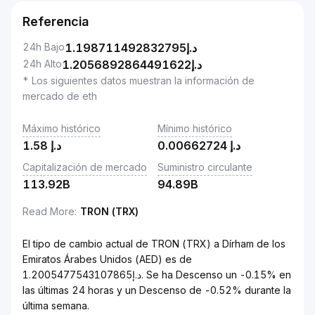
Referencia
24h Bajo
1.198711492832795
د.إ
24h Alto
1.2056892864491622
د.إ
* Los siguientes datos muestran la información de
mercado de eth
Máximo histórico
Mínimo histórico
1.58
د.إ
0.00662724
د.إ
Capitalización de mercado
Suministro circulante
113.92B
94.89B
Read More
:
TRON (TRX)
El tipo de cambio actual de TRON (TRX) a Dírham de los
Emiratos Árabes Unidos (AED) es de
د.إ1.2005477543107865. Se ha Descenso un -0.15% en
las últimas 24 horas y un Descenso de -0.52% durante la
última semana.