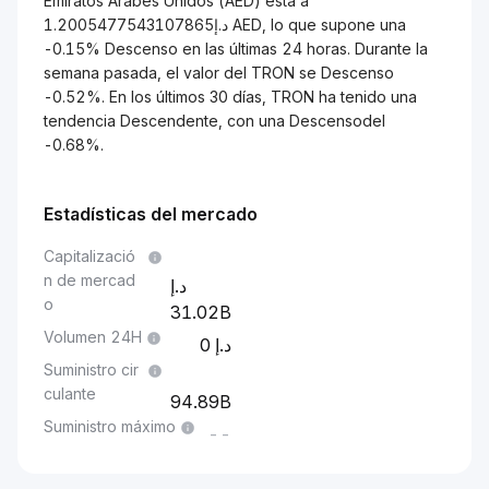
Emiratos Árabes Unidos (AED) está a
د.إ1.2005477543107865 AED, lo que supone una
-0.15% Descenso en las últimas 24 horas. Durante la
semana pasada, el valor del TRON se Descenso
-0.52%. En los últimos 30 días, TRON ha tenido una
tendencia Descendente, con una Descensodel
-0.68%.
Estadísticas del mercado
Capitalizació
n de mercad
o
31.02B
Volumen 24H
0
Suministro cir
culante
94.89B
Suministro máximo
--