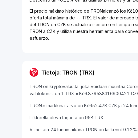
El precio máximo histórico de TRONalcanzó los Kč10
oferta total máxima de -- TRX. El valor de mercado
del TRON en CZK se actualiza siempre en tiempo real
TRON a CZK y utiliza nuestra herramienta para conve
esfuerzo.
Tietoja: TRON (TRX)
TRON on kryptovaluutta, joka voidaan muuntaa Corona
vaihtokurssi on 1 TRX = Kč6.879588316900421 CZ
TRON:n markkina-arvo on Kč652.47B CZK ja 24 tunn
Liikkeellä oleva tarjonta on 95B TRX.
Viimeisen 24 tunnin aikana TRON on laskenut 0.12%.