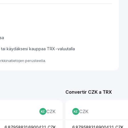
sa
si tai käydäksesi kauppaa TRX-valuutalla
kkinatietojen perusteella.
Convertir CZK a TRX
CZK
CZK
6.879588316900421 CZK
6.879588316900421 CZK