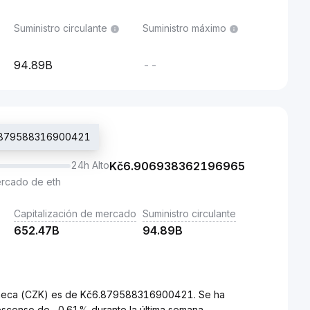
Suministro circulante
Suministro máximo
94.89B
--
č6.879588316900421
24h Alto
Kč
6.906938362196965
ercado de eth
Capitalización de mercado
Suministro circulante
652.47B
94.89B
 checa (CZK) es de Kč6.879588316900421. Se ha
escenso de -0.61% durante la última semana.