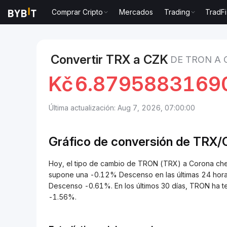
Comprar Cripto
Mercados
Trading
TradFi
Mercados
Precio de TRON TRX
TRON to Corona c
Convertir TRX a CZK
DE TRON A
Kč
6.8795883169
Última actualización: Aug 7, 2026, 07:00:00
Gráfico de conversión de
TRX/
Hoy, el tipo de cambio de TRON (TRX) a Corona c
supone una -0.12% Descenso en las últimas 24 horas
Descenso -0.61%. En los últimos 30 días, TRON ha 
-1.56%.