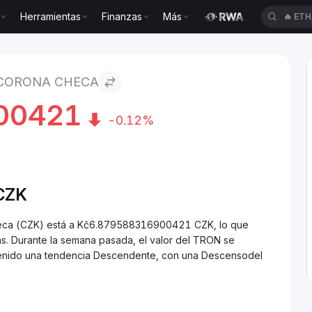
Herramientas
Finanzas
Más
🔥
ETH
heca
 CORONA CHECA
00421
-0.12%
CZK
heca (CZK) está a Kč6.879588316900421 CZK, lo que
. Durante la semana pasada, el valor del TRON se
tenido una tendencia Descendente, con una Descensodel