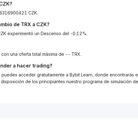
CZK
?
588316900421 CZK.
cambio de
TRX
a
CZK
?
a CZK experimentó un Descenso del -0.12%.
 con una oferta total máxima de -- TRX.
nder a hacer trading?
g, puedes acceder gratuitamente a Bybit Learn, donde encontrarás es
isposición de los principiantes nuestro programa de simulación de 