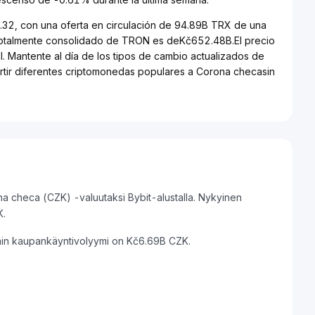
.32, con una oferta en circulación de 94.89B TRX de una
 totalmente consolidado de TRON es deKč652.48B.El precio
. Mantente al día de los tipos de cambio actualizados de
rtir diferentes criptomonedas populares a Corona checasin
 checa (CZK) -valuutaksi Bybit-alustalla. Nykyinen
K.
in kaupankäyntivolyymi on Kč6.69B CZK.