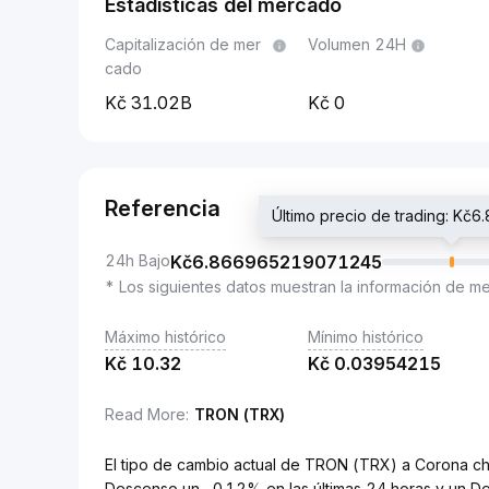
Estadísticas del mercado
Capitalización de mer
Volumen 24H
cado
31.02B
0
Referencia
Último precio de trading: K
24h Bajo
Kč
6.866965219071245
* Los siguientes datos muestran la información de m
Máximo histórico
Mínimo histórico
Kč
10.32
Kč
0.03954215
Read More
:
TRON (TRX)
El tipo de cambio actual de TRON (TRX) a Corona
Descenso un -0.12% en las últimas 24 horas y un D