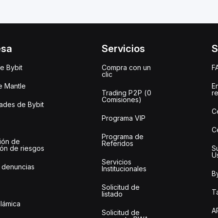
esa
Servicios
S
e Bybit
Compra con un
F
clic
e Mantle
E
Trading P2P (0
r
Comisiones)
des de Bybit
C
Programa VIP
C
Programa de
ión de
Referidos
ión de riesgos
S
U
Servicios
 denuncias
Institucionales
By
Solicitud de
Ta
listado
slámica
A
Solicitud de