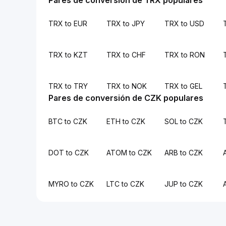
Pares de conversión de TRX populares
TRX to EUR
TRX to JPY
TRX to USD
TRX to KZT
TRX to CHF
TRX to RON
TRX to TRY
TRX to NOK
TRX to GEL
Pares de conversión de CZK populares
BTC to CZK
ETH to CZK
SOL to CZK
DOT to CZK
ATOM to CZK
ARB to CZK
MYRO to CZK
LTC to CZK
JUP to CZK