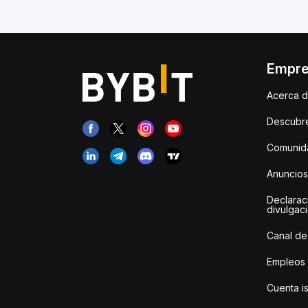
Empr
Acerca d
Descubr
Comunida
Anuncios
Declarac
divulgac
Canal de
Empleos
Cuenta i