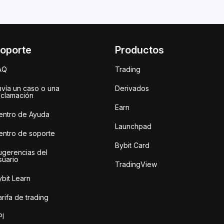
oporte
Productos
AQ
Trading
nvía un caso o una
Derivados
eclamación
Earn
entro de Ayuda
Launchpad
entro de soporte
Bybit Card
ugerencias del
suario
TradingView
bit Learn
rifa de trading
PI