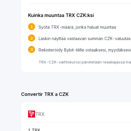
Kuinka muuntaa TRX CZK:ksi
1
Syötä TRX-määrä, jonka haluat muuntaa
2
Laskin näyttää vastaavan summan CZK-valuutas
3
Rekisteröidy Bybit-tilille ostaaksesi, myydäkse
TRX-CZK-vaihtokurssi päivitetään reaaliajassa mar
Convertir TRX a CZK
TRX
1 TRX