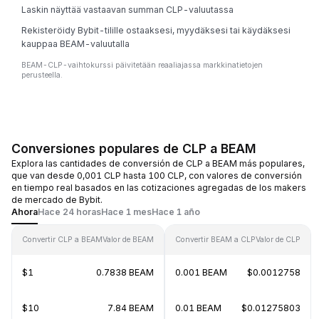
Laskin näyttää vastaavan summan CLP-valuutassa
Rekisteröidy Bybit-tilille ostaaksesi, myydäksesi tai käydäksesi
kauppaa BEAM-valuutalla
BEAM-CLP-vaihtokurssi päivitetään reaaliajassa markkinatietojen
perusteella.
Conversiones populares de CLP a BEAM
Explora las cantidades de conversión de CLP a BEAM más populares,
que van desde 0,001 CLP hasta 100 CLP, con valores de conversión
en tiempo real basados en las cotizaciones agregadas de los makers
de mercado de Bybit.
Ahora
Hace 24 horas
Hace 1 mes
Hace 1 año
Convertir CLP a BEAM
Valor de BEAM
Convertir BEAM a CLP
Valor de CLP
$1
0.7838 BEAM
0.001 BEAM
$0.0012758
$10
7.84 BEAM
0.01 BEAM
$0.01275803