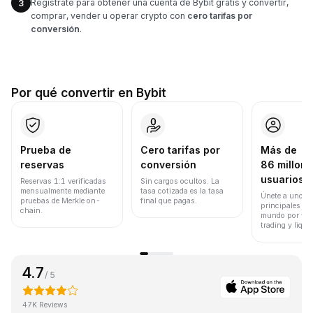
Regístrate para obtener una cuenta de Bybit gratis y convertir,
3
comprar, vender u operar crypto con
cero tarifas por
conversión
.
Por qué convertir en Bybit
Prueba de
Cero tarifas por
Más de
reservas
conversión
86 millone
usuarios
Reservas 1:1 verificadas
Sin cargos ocultos. La
mensualmente mediante
tasa cotizada es la tasa
Únete a uno de
pruebas de Merkle on-
final que pagas.
principales ex
chain.
mundo por vol
trading y liqui
4.7
/ 5
47K Reviews