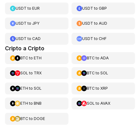
USDT
to
EUR
USDT
to
GBP
USDT
to
JPY
USDT
to
AUD
USDT
to
CAD
USDT
to
CHF
Cripto a Cripto
BTC
to
ETH
BTC
to
ADA
SOL
to
TRX
BTC
to
SOL
ETH
to
SOL
BTC
to
XRP
ETH
to
BNB
SOL
to
AVAX
BTC
to
DOGE