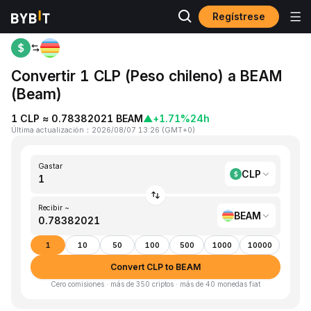
Regístrese
Inicio
CLP to BEAM
Convertir 1 CLP (Peso chileno) a BEAM
(Beam)
1 CLP ≈ 0.78382021 BEAM
▲
+1.71%
24h
Última actualización
：
2026/08/07 13:26
(
GMT+0
)
Gastar
CLP
Recibir ~
BEAM
1
10
50
100
500
1000
10000
Convert CLP to BEAM
Cero comisiones · más de 350 criptos · más de 40 monedas fiat