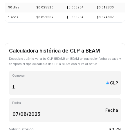
90 días
$0.025510
$0.006964
$0.012830
-
1 años
$0.051362
$0.006964
$0.024697
-
Calculadora histórica de CLP a BEAM
Descubre cuánto valía tu CLP (BEAM) en BEAM en cualquier fecha pasada y
compara el tipo de cambio de CLP a BEAM con el valor actual.
Comprar
CLP
Fecha
Fecha
$0.78
Valor histórico