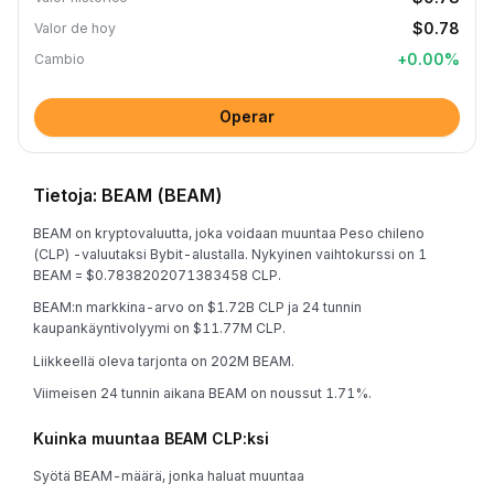
$0.78
Valor de hoy
+
0.00
%
Cambio
Operar
Tietoja: BEAM (BEAM)
BEAM on kryptovaluutta, joka voidaan muuntaa Peso chileno
(CLP) -valuutaksi Bybit-alustalla. Nykyinen vaihtokurssi on 1
BEAM = $0.7838202071383458 CLP.
BEAM:n markkina-arvo on $1.72B CLP ja 24 tunnin
kaupankäyntivolyymi on $11.77M CLP.
Liikkeellä oleva tarjonta on 202M BEAM.
Viimeisen 24 tunnin aikana BEAM on noussut 1.71%.
Kuinka muuntaa BEAM CLP:ksi
Syötä BEAM-määrä, jonka haluat muuntaa