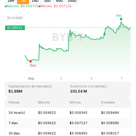
24H
7D
14D
30D
60D
200D
Máximo
:
$
0.009755
Mínimo
:
$
0.007125
Última actualización: 2026-08-07, 13:26 GMT+0
Máximo histórico
Mínimo histórico
$4.28
$0.006168
Capitalización de mercado
Suministro circulante
$1.88M
201.54 M
Período
Máximo
Mínimo
Promedio
C
24 hora(s)
$0.009622
$0.009345
$0.009484
+
7 días
$0.009622
$0.007127
$0.008586
+
30 días
$0.009622
$0.006965
$0.008317
+