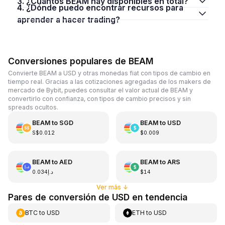
3. ¿Cuántos BEAM hay disponibles en total?
4. ¿Dónde puedo encontrar recursos para
aprender a hacer trading?
Conversiones populares de BEAM
Convierte BEAM a USD y otras monedas fiat con tipos de cambio en
tiempo real. Gracias a las cotizaciones agregadas de los makers de
mercado de Bybit, puedes consultar el valor actual de BEAM y
convertirlo con confianza, con tipos de cambio precisos y sin
spreads ocultos.
BEAM
to
SGD
BEAM
to
USD
S$0.012
$0.009
BEAM
to
AED
BEAM
to
ARS
د.إ0.034
$14
Ver más
↓
Pares de conversión de USD en tendencia
BTC
to
USD
ETH
to
USD