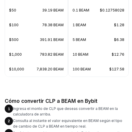
$50
39.19 BEAM
0.1 BEAM
$0.12758028
$100
78.38 BEAM
1 BEAM
$1.28
$500
391.91 BEAM
5 BEAM
$6.38
$1,000
783.82 BEAM
10 BEAM
$12.76
$10,000
7,838.20 BEAM
100 BEAM
$127.58
Cómo convertir CLP a BEAM en Bybit
Ingresa el monto de CLP que deseas convertir a BEAM en la
1
calculadora de arriba.
Consulta al instante el valor equivalente en BEAM según el tipo
2
de cambio de CLP a BEAM en tiempo real.