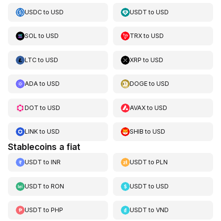
USDC
to
USD
USDT
to
USD
SOL
to
USD
TRX
to
USD
LTC
to
USD
XRP
to
USD
ADA
to
USD
DOGE
to
USD
DOT
to
USD
AVAX
to
USD
LINK
to
USD
SHIB
to
USD
Stablecoins a fiat
USDT
to
INR
USDT
to
PLN
USDT
to
RON
USDT
to
USD
USDT
to
PHP
USDT
to
VND