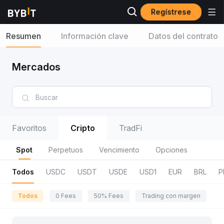
Regístrese
Resumen
Información clave
Datos del contrato
Mercados
Favoritos
Cripto
TradFi
Spot
Perpetuos
Vencimiento
Opciones
Todos
USDC
USDT
USDE
USD1
EUR
BRL
P
Todos
0 Fees
50% Fees
Trading con margen
R