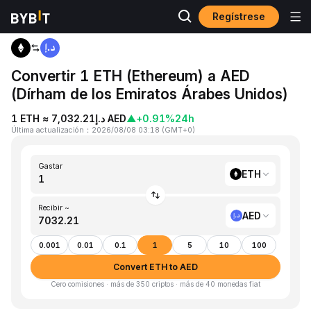
Regístrese
Inicio
ETH to AED
Convertir 1 ETH (Ethereum) a AED
(Dírham de los Emiratos Árabes Unidos)
1 ETH ≈ د.إ7,032.21 AED
▲
+0.91%
24h
Última actualización
：
2026/08/08 03:18
(
GMT+0
)
Gastar
ETH
Recibir ~
AED
0.001
0.01
0.1
1
5
10
100
Convert ETH to AED
Cero comisiones · más de 350 criptos · más de 40 monedas fiat