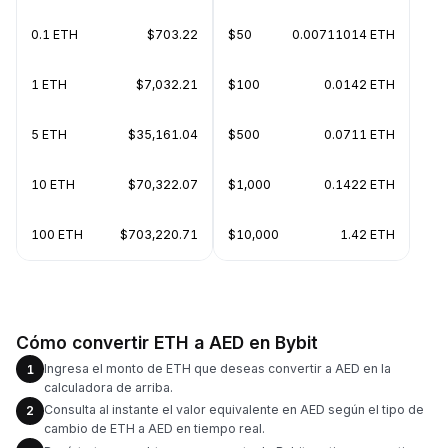
0.1 ETH
$703.22
$50
0.00711014 ETH
1 ETH
$7,032.21
$100
0.0142 ETH
5 ETH
$35,161.04
$500
0.0711 ETH
10 ETH
$70,322.07
$1,000
0.1422 ETH
100 ETH
$703,220.71
$10,000
1.42 ETH
Cómo convertir ETH a AED en Bybit
Ingresa el monto de ETH que deseas convertir a AED en la
1
calculadora de arriba.
Consulta al instante el valor equivalente en AED según el tipo de
2
cambio de ETH a AED en tiempo real.