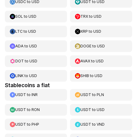
USDC
to
USD
USDT
to
USD
SOL
to
USD
TRX
to
USD
LTC
to
USD
XRP
to
USD
ADA
to
USD
DOGE
to
USD
DOT
to
USD
AVAX
to
USD
LINK
to
USD
SHIB
to
USD
Stablecoins a fiat
USDT
to
INR
USDT
to
PLN
USDT
to
RON
USDT
to
USD
USDT
to
PHP
USDT
to
VND