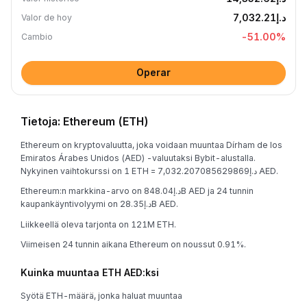
د.إ7,032.21
Valor de hoy
-51.00
%
Cambio
Operar
Tietoja: Ethereum (ETH)
Ethereum on kryptovaluutta, joka voidaan muuntaa Dírham de los
Emiratos Árabes Unidos (AED) -valuutaksi Bybit-alustalla.
Nykyinen vaihtokurssi on 1 ETH = د.إ7,032.207085629869 AED.
Ethereum:n markkina-arvo on د.إ848.04B AED ja 24 tunnin
kaupankäyntivolyymi on د.إ28.35B AED.
Liikkeellä oleva tarjonta on 121M ETH.
Viimeisen 24 tunnin aikana Ethereum on noussut 0.91%.
Kuinka muuntaa ETH AED:ksi
Syötä ETH-määrä, jonka haluat muuntaa