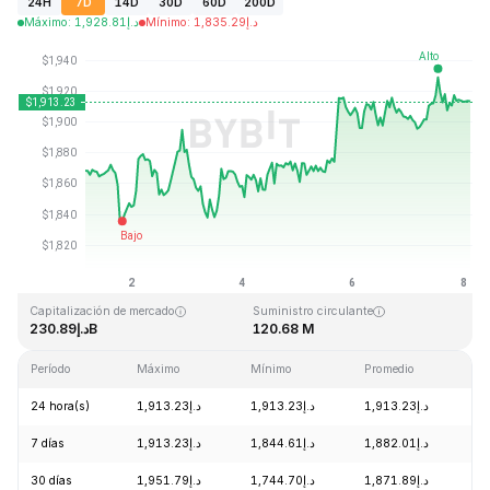
24H
7D
14D
30D
60D
200D
Máximo
:
1,928.81
د.إ
Mínimo
:
1,835.29
د.إ
Última actualización: 2026-08-08, 03:18 GMT+0
Máximo histórico
Mínimo histórico
د.إ0.432979
د.إ4,946.05
Capitalización de mercado
Suministro circulante
د.إ230.89B
120.68 M
Período
Máximo
Mínimo
Promedio
C
24 hora(s)
د.إ1,913.23
د.إ1,913.23
د.إ1,913.23
+
7 días
د.إ1,913.23
د.إ1,844.61
د.إ1,882.01
+
30 días
د.إ1,951.79
د.إ1,744.70
د.إ1,871.89
+