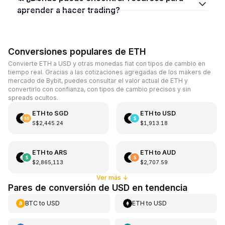
aprender a hacer trading?
Conversiones populares de ETH
Convierte ETH a USD y otras monedas fiat con tipos de cambio en
tiempo real. Gracias a las cotizaciones agregadas de los makers de
mercado de Bybit, puedes consultar el valor actual de ETH y
convertirlo con confianza, con tipos de cambio precisos y sin
spreads ocultos.
ETH
to
SGD
ETH
to
USD
S$2,445.24
$1,913.18
ETH
to
ARS
ETH
to
AUD
$2,865,113
$2,707.59
Ver más
↓
Pares de conversión de USD en tendencia
BTC
to
USD
ETH
to
USD