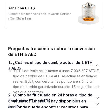
Gana con ETH
Aumenta tus tenencias con Rewards Service
y On-Chain Earn.
Preguntas frecuentes sobre la conversión
de ETH a AED
1. ¿Cuál es el tipo de cambio actual de 1 ETH
a AED?
1 ETH equivale actualmente a unos 7,032.207 AED. El
tipo de cambio de ETH a AED se actualiza en tiempo
real en Bybit, con cero tarifas por conversión y un
tipo de cambio garantizado durante 15 segundos una
vez que confirmas.
2. ¿Cómo ha fluctuado en 24 horas el tipo de
cambio de ETH a AED?
3. ¿Cuántos Ethereum hay disponibles en
total?
4. ¿Dónde puedo encontrar recursos para