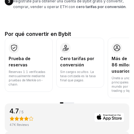
Regístrate para obtener una cuenta de Bybit gratis y convertir,
3
comprar, vender u operar ETH con
cero tarifas por conversión
.
Por qué convertir en Bybit
Prueba de
Cero tarifas por
Más de
reservas
conversión
86 millone
usuarios
Reservas 1:1 verificadas
Sin cargos ocultos. La
mensualmente mediante
tasa cotizada es la tasa
Únete a uno de
pruebas de Merkle on-
final que pagas.
principales ex
chain.
mundo por vol
trading y liqui
4.7
/ 5
47K Reviews