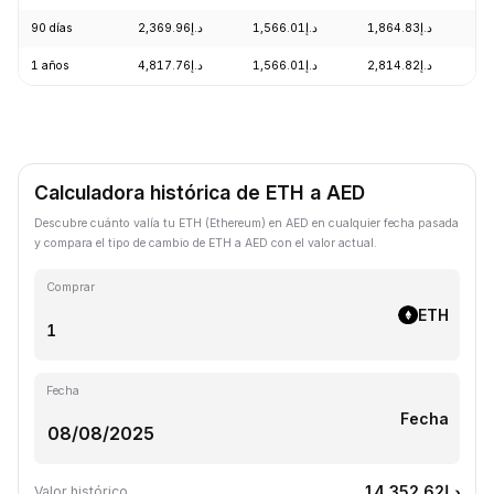
90 días
د.إ2,369.96
د.إ1,566.01
د.إ1,864.83
+
1 años
د.إ4,817.76
د.إ1,566.01
د.إ2,814.82
-
Calculadora histórica de ETH a AED
Descubre cuánto valía tu ETH (Ethereum) en AED en cualquier fecha pasada
y compara el tipo de cambio de ETH a AED con el valor actual.
Comprar
ETH
Fecha
Fecha
د.إ14,352.62
Valor histórico