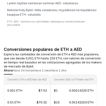
Laskin näyttää vastaavan summan AED-valuutassa
Rekisteröidy Bybit-tilille ostaaksesi, myydäksesi tai käydäksesi
kauppaa ETH-valuutalla
ETH-AED-vaihtokurssi päivitetään reaaliajassa markkinatietojen
perusteella.
Conversiones populares de ETH a AED
Explora las cantidades de conversión de ETH a AED más populares,
que van desde 0,001 ETH hasta 100 ETH, con valores de conversión
en tiempo real basados en las cotizaciones agregadas de los makers
de mercado de Bybit.
Ahora
Hace 24 horas
Hace 1 mes
Hace 1 año
Convertir ETH a AED
Valor de AED
Convertir AED a ETH
Valor de ETH
0.001 ETH
$7.03
$1
0.00014220 ETH
0.01 ETH
$70.32
$10
0.00142203 ETH