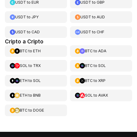
USDT
to
EUR
USDT
to
GBP
USDT
to
JPY
USDT
to
AUD
USDT
to
CAD
USDT
to
CHF
Cripto a Cripto
BTC
to
ETH
BTC
to
ADA
SOL
to
TRX
BTC
to
SOL
ETH
to
SOL
BTC
to
XRP
ETH
to
BNB
SOL
to
AVAX
BTC
to
DOGE