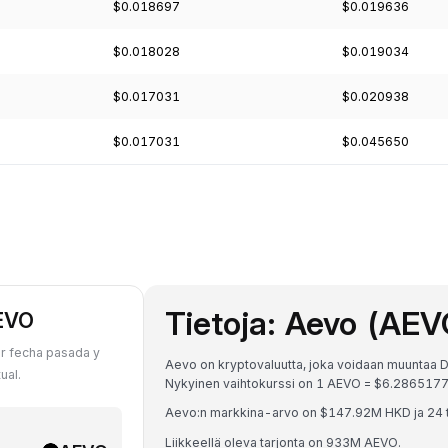
$0.018697
$0.019636
$0.018028
$0.019034
$0.017031
$0.020938
$0.017031
$0.045650
Tietoja: Aevo (AEV
AEVO
r fecha pasada y
Aevo on kryptovaluutta, joka voidaan muuntaa D
ual.
Nykyinen vaihtokurssi on 1 AEVO = $6.28651
Aevo:n markkina-arvo on $147.92M HKD ja 24 
Liikkeellä oleva tarjonta on 933M AEVO.