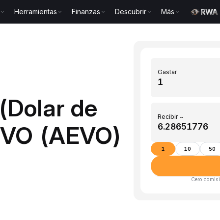
Herramientas
Finanzas
Descubrir
Más
Gastar
(Dolar de
Recibir ~
EVO (AEVO)
1
10
50
Cero comisi