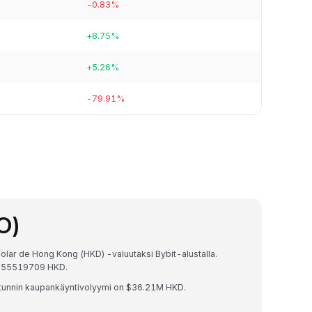
-0.83%
+8.75%
+5.26%
-79.91%
O)
olar de Hong Kong (HKD) -valuutaksi Bybit-alustalla.
7755519709 HKD.
tunnin kaupankäyntivolyymi on $36.21M HKD.