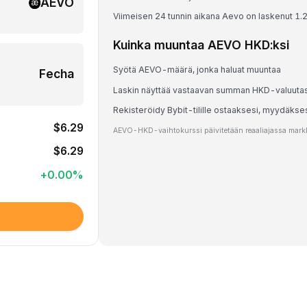
AEVO
Viimeisen 24 tunnin aikana Aevo on laskenut 1.
Kuinka muuntaa AEVO HKD:ksi
Syötä AEVO-määrä, jonka haluat muuntaa
Fecha
Laskin näyttää vastaavan summan HKD-valuuta
Rekisteröidy Bybit-tilille ostaaksesi, myydäks
$6.29
AEVO-HKD-vaihtokurssi päivitetään reaaliajassa markki
$6.29
+
0.00
%