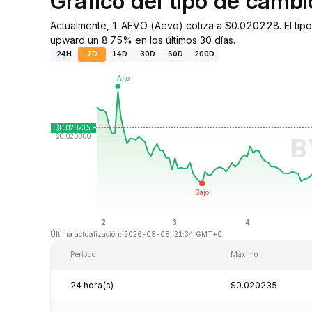
Gráfico del tipo de cam
Actualmente, 1 AEVO (Aevo) cotiza a $0.020228. El tipo
upward un 8.75% en los últimos 30 días.
24H
7D
14D
30D
60D
200D
Última actualización: 2026-08-08, 21:34 GMT+0
Período
Máximo
24 hora(s)
$0.020235