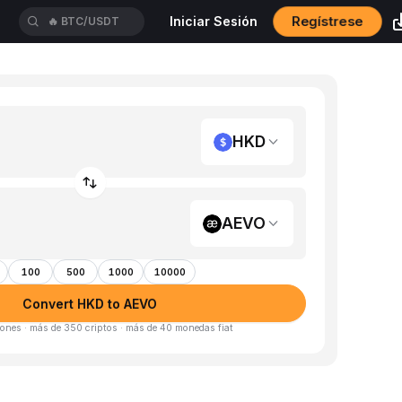
Regístrese
Iniciar Sesión
🔥
BTC/USDT
HKD
AEVO
100
500
1000
10000
Convert HKD to AEVO
ones · más de 350 criptos · más de 40 monedas fiat