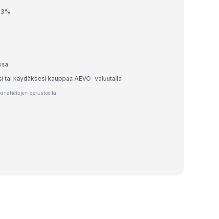
23%.
ssa
esi tai käydäksesi kauppaa AEVO-valuutalla
natietojen perusteella.