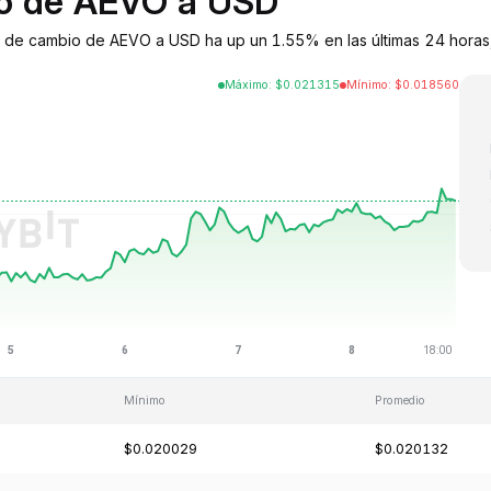
bio de AEVO a USD
 de cambio de AEVO a USD ha up un 1.55% en las últimas 24 horas,
Máximo
:
$
0.021315
Mínimo
:
$
0.018560
Mínimo
Promedio
$0.020029
$0.020132