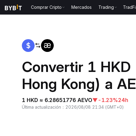
Comprar Cripto
Mercados
Trading
TradFi
Inicio
HKD to AEVO
Convertir 1 HKD 
Hong Kong) a A
1 HKD ≈ 6.28651776 AEVO
▼
-1.23%
24h
Última actualización
：
2026/08/08 21:34
(
GMT+0
)